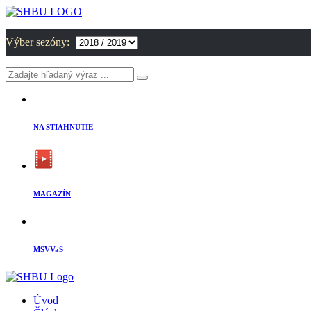
Výber sezóny:
NA STIAHNUTIE
MAGAZÍN
MSVVaS
Úvod