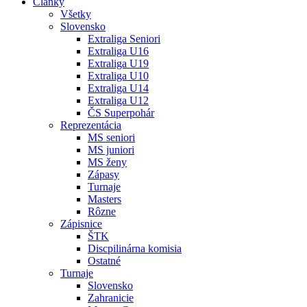
Články
Všetky
Slovensko
Extraliga Seniori
Extraliga U16
Extraliga U19
Extraliga U10
Extraliga U14
Extraliga U12
ČS Superpohár
Reprezentácia
MS seniori
MS juniori
MS ženy
Zápasy
Turnaje
Masters
Rôzne
Zápisnice
ŠTK
Discpilinárna komisia
Ostatné
Turnaje
Slovensko
Zahranicie