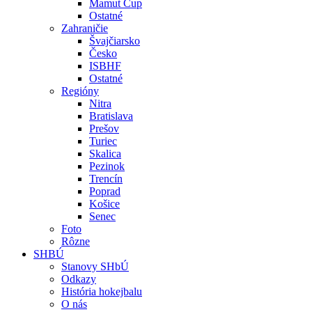
Mamut Cup
Ostatné
Zahraničie
Švajčiarsko
Česko
ISBHF
Ostatné
Regióny
Nitra
Bratislava
Prešov
Turiec
Skalica
Pezinok
Trencín
Poprad
Košice
Senec
Foto
Rôzne
SHBÚ
Stanovy SHbÚ
Odkazy
História hokejbalu
O nás