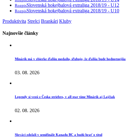
Slovenská hokejbalová extraliga 2018/19 - U12
Rozpis
Slovenská hokejbalová extraliga 2018/19 - U10
Rozpis
Produktivita
Strelci
Brankári
Kluby
Najnovšie články
Minárik má v zbierke ďalšiu medailu, sľubuje, že ďalšia bude hodnotnejšia
03. 08. 2026
Legendy si vezú z Česka striebro, v all star tíme Minárik aj Lajčiak
02. 08. 2026
Slováci zdolali v semifinále Kanadu BC a budú hrať o titul