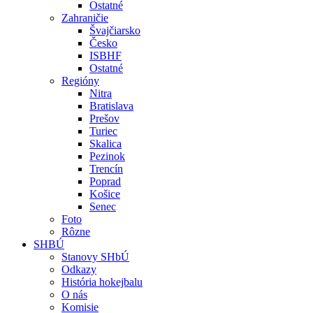
Ostatné
Zahraničie
Švajčiarsko
Česko
ISBHF
Ostatné
Regióny
Nitra
Bratislava
Prešov
Turiec
Skalica
Pezinok
Trencín
Poprad
Košice
Senec
Foto
Rôzne
SHBÚ
Stanovy SHbÚ
Odkazy
História hokejbalu
O nás
Komisie