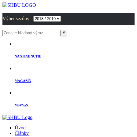
Výber sezóny:
NA STIAHNUTIE
MAGAZÍN
MSVVaS
Úvod
Články