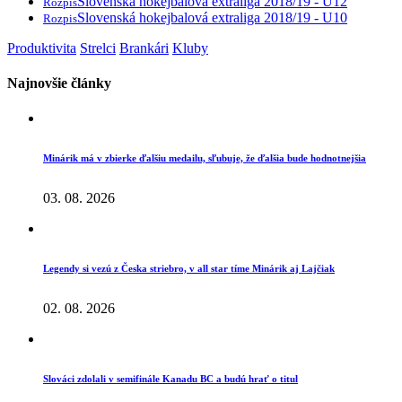
Slovenská hokejbalová extraliga 2018/19 - U12
Rozpis
Slovenská hokejbalová extraliga 2018/19 - U10
Rozpis
Produktivita
Strelci
Brankári
Kluby
Najnovšie články
Minárik má v zbierke ďalšiu medailu, sľubuje, že ďalšia bude hodnotnejšia
03. 08. 2026
Legendy si vezú z Česka striebro, v all star tíme Minárik aj Lajčiak
02. 08. 2026
Slováci zdolali v semifinále Kanadu BC a budú hrať o titul