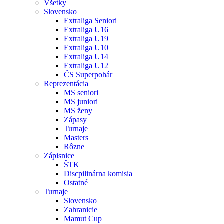
Všetky
Slovensko
Extraliga Seniori
Extraliga U16
Extraliga U19
Extraliga U10
Extraliga U14
Extraliga U12
ČS Superpohár
Reprezentácia
MS seniori
MS juniori
MS ženy
Zápasy
Turnaje
Masters
Rôzne
Zápisnice
ŠTK
Discpilinárna komisia
Ostatné
Turnaje
Slovensko
Zahranicie
Mamut Cup