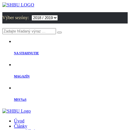
Výber sezóny:
NA STIAHNUTIE
MAGAZÍN
MSVVaS
Úvod
Články