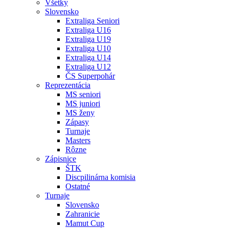
Všetky
Slovensko
Extraliga Seniori
Extraliga U16
Extraliga U19
Extraliga U10
Extraliga U14
Extraliga U12
ČS Superpohár
Reprezentácia
MS seniori
MS juniori
MS ženy
Zápasy
Turnaje
Masters
Rôzne
Zápisnice
ŠTK
Discpilinárna komisia
Ostatné
Turnaje
Slovensko
Zahranicie
Mamut Cup