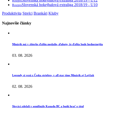
Slovenská hokejbalová extraliga 2018/19 - U12
Rozpis
Slovenská hokejbalová extraliga 2018/19 - U10
Rozpis
Produktivita
Strelci
Brankári
Kluby
Najnovšie články
Minárik má v zbierke ďalšiu medailu, sľubuje, že ďalšia bude hodnotnejšia
03. 08. 2026
Legendy si vezú z Česka striebro, v all star tíme Minárik aj Lajčiak
02. 08. 2026
Slováci zdolali v semifinále Kanadu BC a budú hrať o titul