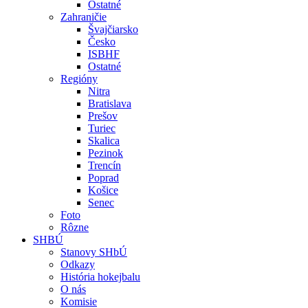
Ostatné
Zahraničie
Švajčiarsko
Česko
ISBHF
Ostatné
Regióny
Nitra
Bratislava
Prešov
Turiec
Skalica
Pezinok
Trencín
Poprad
Košice
Senec
Foto
Rôzne
SHBÚ
Stanovy SHbÚ
Odkazy
História hokejbalu
O nás
Komisie