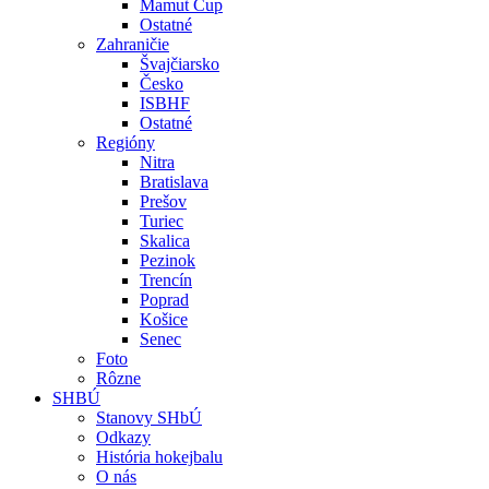
Mamut Cup
Ostatné
Zahraničie
Švajčiarsko
Česko
ISBHF
Ostatné
Regióny
Nitra
Bratislava
Prešov
Turiec
Skalica
Pezinok
Trencín
Poprad
Košice
Senec
Foto
Rôzne
SHBÚ
Stanovy SHbÚ
Odkazy
História hokejbalu
O nás