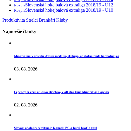
Slovenská hokejbalová extraliga 2018/19 - U12
Rozpis
Slovenská hokejbalová extraliga 2018/19 - U10
Rozpis
Produktivita
Strelci
Brankári
Kluby
Najnovšie články
Minárik má v zbierke ďalšiu medailu, sľubuje, že ďalšia bude hodnotnejšia
03. 08. 2026
Legendy si vezú z Česka striebro, v all star tíme Minárik aj Lajčiak
02. 08. 2026
Slováci zdolali v semifinále Kanadu BC a budú hrať o titul