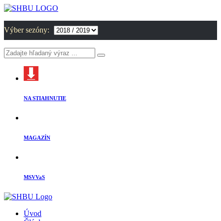
Výber sezóny:
NA STIAHNUTIE
MAGAZÍN
MSVVaS
Úvod