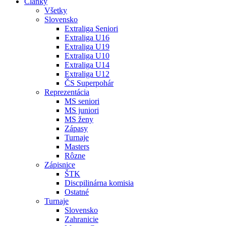
Články
Všetky
Slovensko
Extraliga Seniori
Extraliga U16
Extraliga U19
Extraliga U10
Extraliga U14
Extraliga U12
ČS Superpohár
Reprezentácia
MS seniori
MS juniori
MS ženy
Zápasy
Turnaje
Masters
Rôzne
Zápisnice
ŠTK
Discpilinárna komisia
Ostatné
Turnaje
Slovensko
Zahranicie