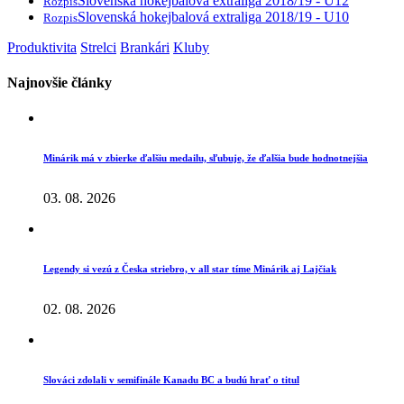
Slovenská hokejbalová extraliga 2018/19 - U12
Rozpis
Slovenská hokejbalová extraliga 2018/19 - U10
Rozpis
Produktivita
Strelci
Brankári
Kluby
Najnovšie články
Minárik má v zbierke ďalšiu medailu, sľubuje, že ďalšia bude hodnotnejšia
03. 08. 2026
Legendy si vezú z Česka striebro, v all star tíme Minárik aj Lajčiak
02. 08. 2026
Slováci zdolali v semifinále Kanadu BC a budú hrať o titul