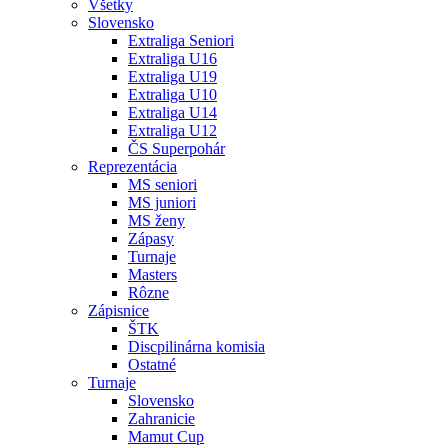
Všetky
Slovensko
Extraliga Seniori
Extraliga U16
Extraliga U19
Extraliga U10
Extraliga U14
Extraliga U12
ČS Superpohár
Reprezentácia
MS seniori
MS juniori
MS ženy
Zápasy
Turnaje
Masters
Rôzne
Zápisnice
ŠTK
Discpilinárna komisia
Ostatné
Turnaje
Slovensko
Zahranicie
Mamut Cup