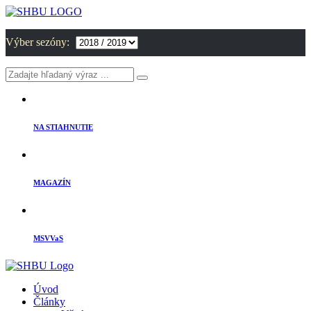
Výber sezóny:
NA STIAHNUTIE
MAGAZÍN
MSVVaS
Úvod
Články