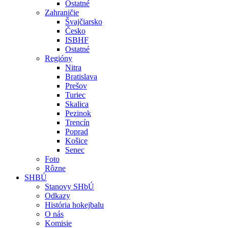
Ostatné
Zahraničie
Švajčiarsko
Česko
ISBHF
Ostatné
Regióny
Nitra
Bratislava
Prešov
Turiec
Skalica
Pezinok
Trencín
Poprad
Košice
Senec
Foto
Rôzne
SHBÚ
Stanovy SHbÚ
Odkazy
História hokejbalu
O nás
Komisie