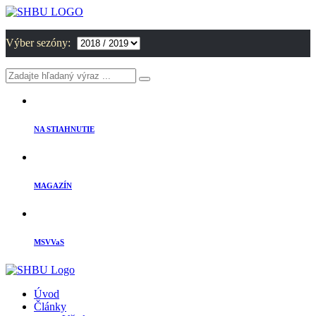
Výber sezóny:
NA STIAHNUTIE
MAGAZÍN
MSVVaS
Úvod
Články