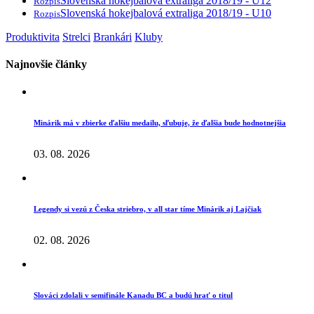
Slovenská hokejbalová extraliga 2018/19 - U12
Rozpis
Slovenská hokejbalová extraliga 2018/19 - U10
Rozpis
Produktivita
Strelci
Brankári
Kluby
Najnovšie články
Minárik má v zbierke ďalšiu medailu, sľubuje, že ďalšia bude hodnotnejšia
03. 08. 2026
Legendy si vezú z Česka striebro, v all star tíme Minárik aj Lajčiak
02. 08. 2026
Slováci zdolali v semifinále Kanadu BC a budú hrať o titul