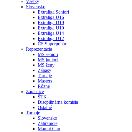
Všetky
Slovensko
Extraliga Seniori
Extraliga U16
Extraliga U19
Extraliga U10
Extraliga U14
Extraliga U12
ČS Superpohár
Reprezentácia
MS seniori
MS juniori
MS ženy
Zápasy
Turnaje
Masters
Rôzne
Zápisnice
ŠTK
Discpilinárna komisia
Ostatné
Turnaje
Slovensko
Zahranicie
Mamut Cup