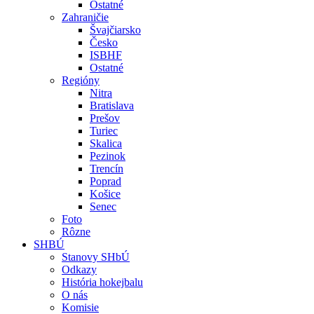
Ostatné
Zahraničie
Švajčiarsko
Česko
ISBHF
Ostatné
Regióny
Nitra
Bratislava
Prešov
Turiec
Skalica
Pezinok
Trencín
Poprad
Košice
Senec
Foto
Rôzne
SHBÚ
Stanovy SHbÚ
Odkazy
História hokejbalu
O nás
Komisie