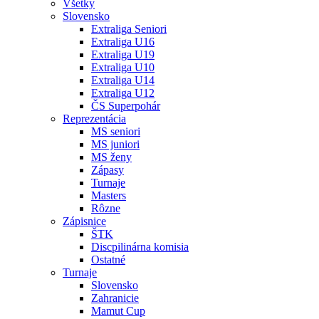
Všetky
Slovensko
Extraliga Seniori
Extraliga U16
Extraliga U19
Extraliga U10
Extraliga U14
Extraliga U12
ČS Superpohár
Reprezentácia
MS seniori
MS juniori
MS ženy
Zápasy
Turnaje
Masters
Rôzne
Zápisnice
ŠTK
Discpilinárna komisia
Ostatné
Turnaje
Slovensko
Zahranicie
Mamut Cup