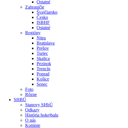
Ostatné
Zahraničie
Švajčiarsko
Česko
ISBHF
Ostatné
Regióny
Nitra
Bratislava
Prešov
Turiec
Skalica
Pezinok
Trencín
Poprad
Košice
Senec
Foto
Rôzne
SHBÚ
Stanovy SHbÚ
Odkazy
História hokejbalu
O nás
Komisie