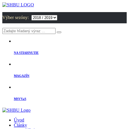
Výber sezóny:
NA STIAHNUTIE
MAGAZÍN
MSVVaS
Úvod
Články