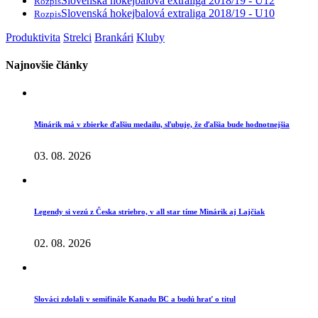
Slovenská hokejbalová extraliga 2018/19 - U12
Rozpis
Slovenská hokejbalová extraliga 2018/19 - U10
Rozpis
Produktivita
Strelci
Brankári
Kluby
Najnovšie články
Minárik má v zbierke ďalšiu medailu, sľubuje, že ďalšia bude hodnotnejšia
03. 08. 2026
Legendy si vezú z Česka striebro, v all star tíme Minárik aj Lajčiak
02. 08. 2026
Slováci zdolali v semifinále Kanadu BC a budú hrať o titul