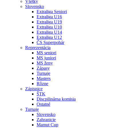
Všetky
Slovensko
Extraliga Seniori
Extraliga U16
Extraliga U19
Extraliga U10
Extraliga U14
Extraliga U12
ČS Superpohár
Reprezentácia
MS seniori
MS juniori
MS ženy
Zápasy
Turnaje
Masters
Rôzne
Zápisnice
ŠTK
Discpilinárna komisia
Ostatné
Turnaje
Slovensko
Zahranicie
Mamut Cup