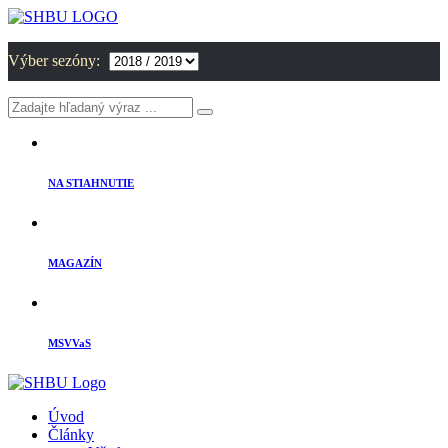
Výber sezóny:
NA STIAHNUTIE
MAGAZÍN
MSVVaS
Úvod
Články