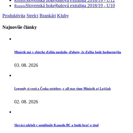
Slovenská hokejbalová extraliga 2018/19 - U12
Rozpis
Slovenská hokejbalová extraliga 2018/19 - U10
Rozpis
Produktivita
Strelci
Brankári
Kluby
Najnovšie články
Minárik má v zbierke ďalšiu medailu, sľubuje, že ďalšia bude hodnotnejšia
03. 08. 2026
Legendy si vezú z Česka striebro, v all star tíme Minárik aj Lajčiak
02. 08. 2026
Slováci zdolali v semifinále Kanadu BC a budú hrať o titul