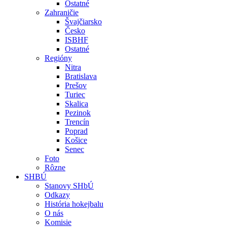
Ostatné
Zahraničie
Švajčiarsko
Česko
ISBHF
Ostatné
Regióny
Nitra
Bratislava
Prešov
Turiec
Skalica
Pezinok
Trencín
Poprad
Košice
Senec
Foto
Rôzne
SHBÚ
Stanovy SHbÚ
Odkazy
História hokejbalu
O nás
Komisie