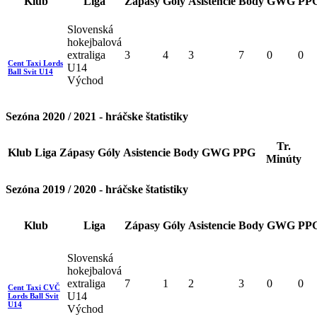
Klub
Liga
Zápasy
Góly
Asistencie
Body
GWG
PP
Slovenská
hokejbalová
extraliga
3
4
3
7
0
0
Cent Taxi Lords
U14
Ball Svit U14
Východ
Sezóna 2020 / 2021 - hráčske štatistiky
Tr.
Klub
Liga
Zápasy
Góly
Asistencie
Body
GWG
PPG
Minúty
Sezóna 2019 / 2020 - hráčske štatistiky
Klub
Liga
Zápasy
Góly
Asistencie
Body
GWG
PP
Slovenská
hokejbalová
extraliga
7
1
2
3
0
0
Cent Taxi CVČ
U14
Lords Ball Svit
U14
Východ