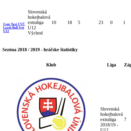
Slovenská
hokejbalová
extraliga
10
18
5
23
0
1
Cent Taxi CVČ
U12
Lords Ball Svit
U12
Východ
Sezóna 2018 / 2019 - hráčske štatistiky
Klub
Liga
Zá
Slovenská
hokejbalová
extraliga
7
2018/19 -
U12