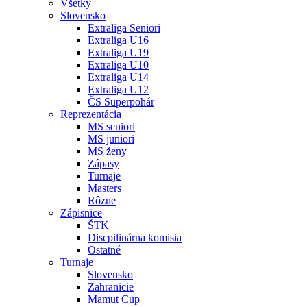
Všetky
Slovensko
Extraliga Seniori
Extraliga U16
Extraliga U19
Extraliga U10
Extraliga U14
Extraliga U12
ČS Superpohár
Reprezentácia
MS seniori
MS juniori
MS ženy
Zápasy
Turnaje
Masters
Rôzne
Zápisnice
ŠTK
Discpilinárna komisia
Ostatné
Turnaje
Slovensko
Zahranicie
Mamut Cup