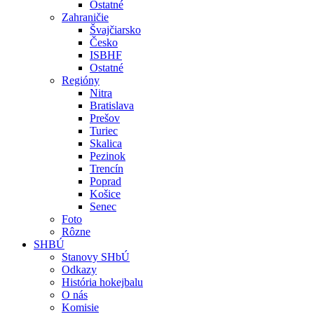
Ostatné
Zahraničie
Švajčiarsko
Česko
ISBHF
Ostatné
Regióny
Nitra
Bratislava
Prešov
Turiec
Skalica
Pezinok
Trencín
Poprad
Košice
Senec
Foto
Rôzne
SHBÚ
Stanovy SHbÚ
Odkazy
História hokejbalu
O nás
Komisie