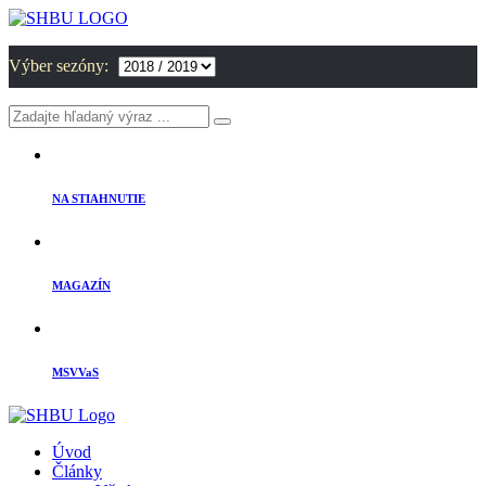
Výber sezóny:
NA STIAHNUTIE
MAGAZÍN
MSVVaS
Úvod
Články