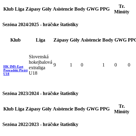
Tr.
Klub
Liga
Zápasy
Góly
Asistencie
Body
GWG
PPG
Minúty
Sezóna 2024/2025 - hráčske štatistiky
Klub
Liga
Zápasy
Góly
Asistencie
Body
GWG
PP
Slovenská
hokejbalová
9
1
0
1
0
0
HK IMS-East
extraliga
Popradskí Piráti
U18
U18
Sezóna 2023/2024 - hráčske štatistiky
Tr.
Klub
Liga
Zápasy
Góly
Asistencie
Body
GWG
PPG
Minúty
Sezóna 2022/2023 - hráčske štatistiky