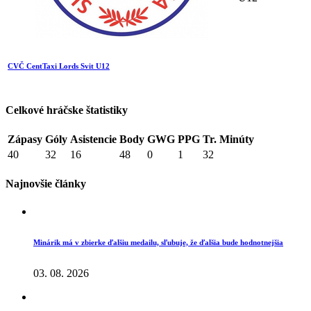
CVČ CentTaxi Lords Svit U12
Celkové hráčske štatistiky
Zápasy
Góly
Asistencie
Body
GWG
PPG
Tr. Minúty
40
32
16
48
0
1
32
Najnovšie články
Minárik má v zbierke ďalšiu medailu, sľubuje, že ďalšia bude hodnotnejšia
03. 08. 2026