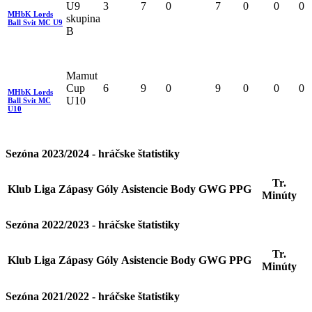
U9
3
7
0
7
0
0
0
MHbK Lords
skupina
Ball Svit MC U9
B
Mamut
Cup
6
9
0
9
0
0
0
MHbK Lords
U10
Ball Svit MC
U10
Sezóna 2023/2024 - hráčske štatistiky
Tr.
Klub
Liga
Zápasy
Góly
Asistencie
Body
GWG
PPG
Minúty
Sezóna 2022/2023 - hráčske štatistiky
Tr.
Klub
Liga
Zápasy
Góly
Asistencie
Body
GWG
PPG
Minúty
Sezóna 2021/2022 - hráčske štatistiky