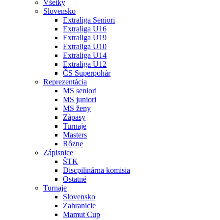
Všetky
Slovensko
Extraliga Seniori
Extraliga U16
Extraliga U19
Extraliga U10
Extraliga U14
Extraliga U12
ČS Superpohár
Reprezentácia
MS seniori
MS juniori
MS ženy
Zápasy
Turnaje
Masters
Rôzne
Zápisnice
ŠTK
Discpilinárna komisia
Ostatné
Turnaje
Slovensko
Zahranicie
Mamut Cup