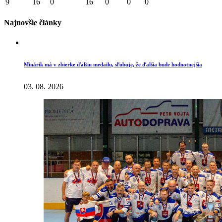
9
16
0
16
0
0
0
Najnovšie články
Minárik má v zbierke ďalšiu medailu, sľubuje, že ďalšia bude hodnotnejšia
03. 08. 2026