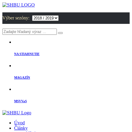
Výber sezóny:
NA STIAHNUTIE
MAGAZÍN
MSVVaS
Úvod
Články