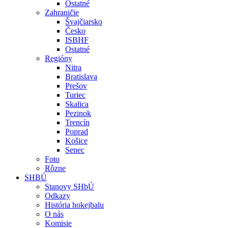
Ostatné
Zahraničie
Švajčiarsko
Česko
ISBHF
Ostatné
Regióny
Nitra
Bratislava
Prešov
Turiec
Skalica
Pezinok
Trencín
Poprad
Košice
Senec
Foto
Rôzne
SHBÚ
Stanovy SHbÚ
Odkazy
História hokejbalu
O nás
Komisie