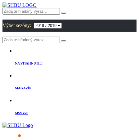
Výber sezóny:
NA STIAHNUTIE
MAGAZÍN
MSVVaS