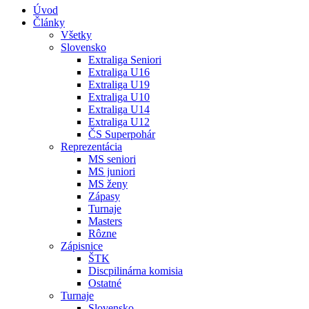
Úvod
Články
Všetky
Slovensko
Extraliga Seniori
Extraliga U16
Extraliga U19
Extraliga U10
Extraliga U14
Extraliga U12
ČS Superpohár
Reprezentácia
MS seniori
MS juniori
MS ženy
Zápasy
Turnaje
Masters
Rôzne
Zápisnice
ŠTK
Discpilinárna komisia
Ostatné
Turnaje
Slovensko