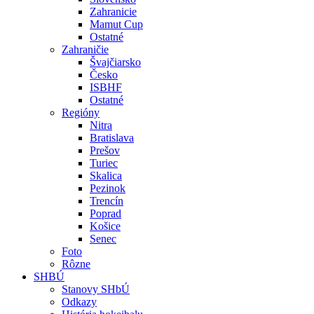
Zahranicie
Mamut Cup
Ostatné
Zahraničie
Švajčiarsko
Česko
ISBHF
Ostatné
Regióny
Nitra
Bratislava
Prešov
Turiec
Skalica
Pezinok
Trencín
Poprad
Košice
Senec
Foto
Rôzne
SHBÚ
Stanovy SHbÚ
Odkazy