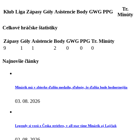
Tr.
Klub
Liga
Zápasy
Góly
Asistencie
Body
GWG
PPG
Minúty
Celkové hráčske štatistiky
Zápasy
Góly
Asistencie
Body
GWG
PPG
Tr. Minúty
9
1
1
2
0
0
0
Najnovšie články
Minárik má v zbierke ďalšiu medailu, sľubuje, že ďalšia bude hodnotnejšia
03. 08. 2026
Legendy si vezú z Česka striebro, v all star tíme Minárik aj Lajčiak
02. 08. 2026