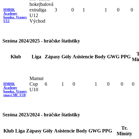
hokejbalová
extraliga
3
0
1
1
0
0
HMHK
Academy
U12
bauska. Vranov
Východ
U12
Sezóna 2024/2025 - hráčske štatistiky
T
Klub
Liga
Zápasy
Góly
Asistencie
Body
GWG
PPG
Mi
Mamut
Cup
6
1
0
1
0
0
0
HMHK
Academy
U10
bauska. Vranov
tmaví MC U10
Sezóna 2023/2024 - hráčske štatistiky
Tr.
Klub
Liga
Zápasy
Góly
Asistencie
Body
GWG
PPG
Minúty