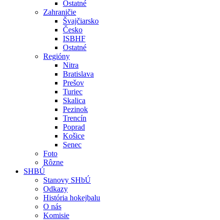
Ostatné
Zahraničie
Švajčiarsko
Česko
ISBHF
Ostatné
Regióny
Nitra
Bratislava
Prešov
Turiec
Skalica
Pezinok
Trencín
Poprad
Košice
Senec
Foto
Rôzne
SHBÚ
Stanovy SHbÚ
Odkazy
História hokejbalu
O nás
Komisie