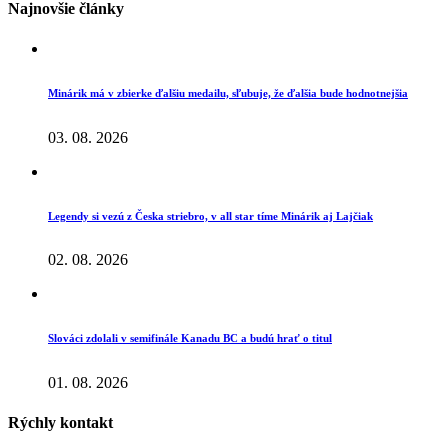
Najnovšie články
Minárik má v zbierke ďalšiu medailu, sľubuje, že ďalšia bude hodnotnejšia
03. 08. 2026
Legendy si vezú z Česka striebro, v all star tíme Minárik aj Lajčiak
02. 08. 2026
Slováci zdolali v semifinále Kanadu BC a budú hrať o titul
01. 08. 2026
Rýchly kontakt