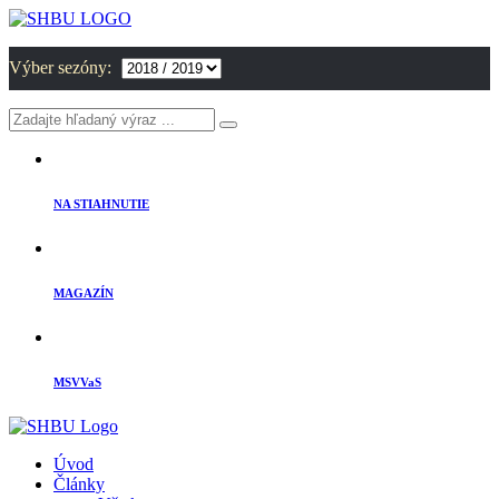
Výber sezóny:
NA STIAHNUTIE
MAGAZÍN
MSVVaS
Úvod
Články