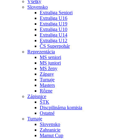
Všetky
Slovensko
Extraliga Seniori
Extraliga U16
Extraliga U19
Extraliga U10
Extraliga U14
Extraliga U12
ČS Superpohár
Reprezentácia
MS seniori
MS juniori
MS ženy
Zápasy
Turnaje
Masters
Rôzne
Zápisnice
ŠTK
Discpilinárna komisia
Ostatné
Turnaje
Slovensko
Zahranicie
Mamut Cup