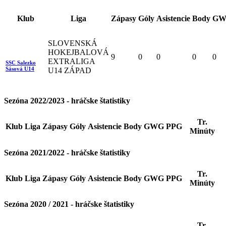
Klub
Liga
Zápasy
Góly
Asistencie
Body
GW
SLOVENSKÁ
HOKEJBALOVÁ
9
0
0
0
0
EXTRALIGA
SSC Salezko
Sásová U14
U14 ZÁPAD
Sezóna 2022/2023 - hráčske štatistiky
Tr.
Klub
Liga
Zápasy
Góly
Asistencie
Body
GWG
PPG
Minúty
Sezóna 2021/2022 - hráčske štatistiky
Tr.
Klub
Liga
Zápasy
Góly
Asistencie
Body
GWG
PPG
Minúty
Sezóna 2020 / 2021 - hráčske štatistiky
Tr.