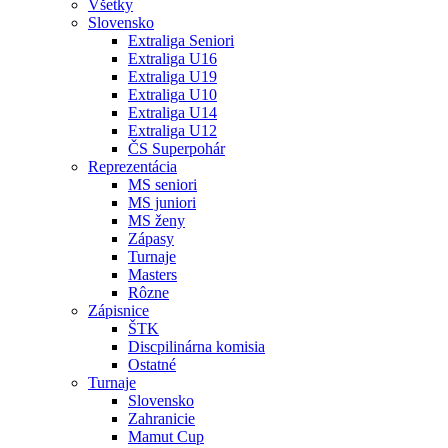
Všetky
Slovensko
Extraliga Seniori
Extraliga U16
Extraliga U19
Extraliga U10
Extraliga U14
Extraliga U12
ČS Superpohár
Reprezentácia
MS seniori
MS juniori
MS ženy
Zápasy
Turnaje
Masters
Rôzne
Zápisnice
ŠTK
Discpilinárna komisia
Ostatné
Turnaje
Slovensko
Zahranicie
Mamut Cup