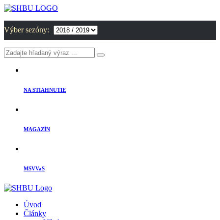
Výber sezóny:
NA STIAHNUTIE
MAGAZÍN
MSVVaS
Úvod
Články