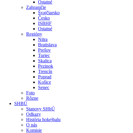
Ostatné
Zahraničie
Švajčiarsko
Česko
ISBHF
Ostatné
Regióny
Nitra
Bratislava
Prešov
Turiec
Skalica
Pezinok
Trencín
Poprad
Košice
Senec
Foto
Rôzne
SHBÚ
Stanovy SHbÚ
Odkazy
História hokejbalu
O nás
Komisie