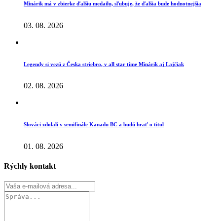
Minárik má v zbierke ďalšiu medailu, sľubuje, že ďalšia bude hodnotnejšia
03. 08. 2026
Legendy si vezú z Česka striebro, v all star tíme Minárik aj Lajčiak
02. 08. 2026
Slováci zdolali v semifinále Kanadu BC a budú hrať o titul
01. 08. 2026
Rýchly kontakt