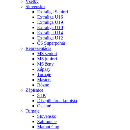
Všetky
Slovensko
Extraliga Seniori
Extraliga U16
Extraliga U19
Extraliga U10
Extraliga U14
Extraliga U12
ČS Superpohár
Reprezentácia
MS seniori
MS juniori
MS ženy
Zápasy
Turnaje
Masters
Rôzne
Zápisnice
ŠTK
Discpilinárna komisia
Ostatné
Turnaje
Slovensko
Zahranicie
Mamut Cup