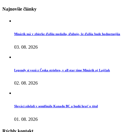
Najnovšie články
Minárik má v zbierke ďalšiu medailu, sľubuje, že ďalšia bude hodnotnejšia
03. 08. 2026
Legendy si vezú z Česka striebro, v all star tíme Minárik aj Lajčiak
02. 08. 2026
Slováci zdolali v semifinále Kanadu BC a budú hrať o titul
01. 08. 2026
Rýchly kontakt