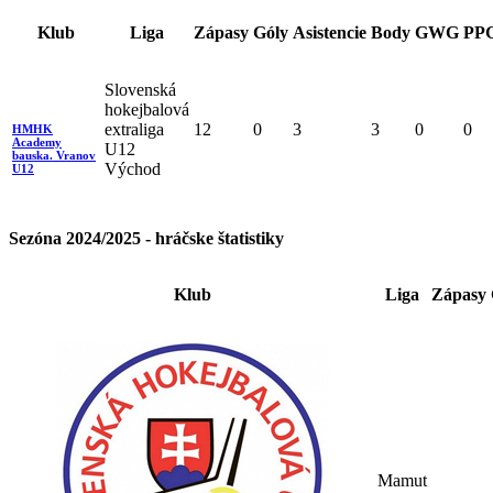
Klub
Liga
Zápasy
Góly
Asistencie
Body
GWG
PP
Slovenská
hokejbalová
extraliga
12
0
3
3
0
0
HMHK
Academy
U12
bauska. Vranov
Východ
U12
Sezóna 2024/2025 - hráčske štatistiky
Klub
Liga
Zápasy
Mamut