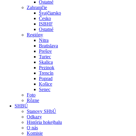
Ostatné
Zahraničie
Švajčiarsko
Česko
ISBHF
Ostatné
Regióny
Nitra
Bratislava
Prešov
Turiec
Skalica
Pezinok
Trencín
Poprad
Košice
Senec
Foto
Rôzne
SHBÚ
Stanovy SHbÚ
Odkazy
História hokejbalu
O nás
Komisie