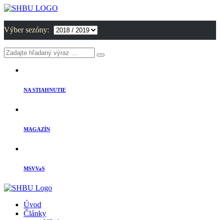
Výber sezóny:
NA STIAHNUTIE
MAGAZÍN
MSVVaS
Úvod
Články