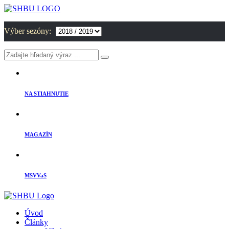
Výber sezóny:
NA STIAHNUTIE
MAGAZÍN
MSVVaS
Úvod
Články