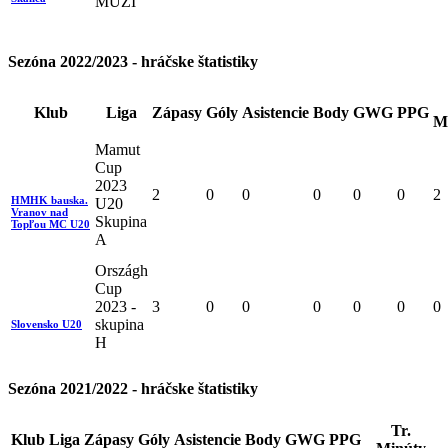
MUŽI
Sezóna 2022/2023 - hráčske štatistiky
Klub
Liga
Zápasy
Góly
Asistencie
Body
GWG
PPG
M
Mamut
Cup
2023
2
0
0
0
0
0
2
HMHK bauska.
U20
Vranov nad
Skupina
Topľou MC U20
A
Országh
Cup
2023 -
3
0
0
0
0
0
0
skupina
Slovensko U20
H
Sezóna 2021/2022 - hráčske štatistiky
Tr.
Klub
Liga
Zápasy
Góly
Asistencie
Body
GWG
PPG