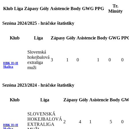
Tr.
Klub
Liga
Zápasy
Góly
Asistencie
Body
GWG
PPG
Minúty
Sezóna 2024/2025 - hráčske štatistiky
Klub
Liga
Zápasy
Góly
Asistencie
Body
GWG
PP
Slovenská
hokejbalová
3
1
0
1
0
0
extraliga
HBK H+H
Skalica
muži
Sezóna 2023/2024 - hráčske štatistiky
Klub
Liga
Zápasy
Góly
Asistencie
Body
GW
SLOVENSKÁ
HOKEJBALOVÁ
2
4
1
5
0
EXTRALIGA
HBK H+H
Skalica