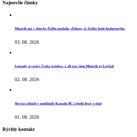
Najnovšie články
Minárik má v zbierke ďalšiu medailu, sľubuje, že ďalšia bude hodnotnejšia
03. 08. 2026
Legendy si vezú z Česka striebro, v all star tíme Minárik aj Lajčiak
02. 08. 2026
Slováci zdolali v semifinále Kanadu BC a budú hrať o titul
01. 08. 2026
Rýchly kontakt