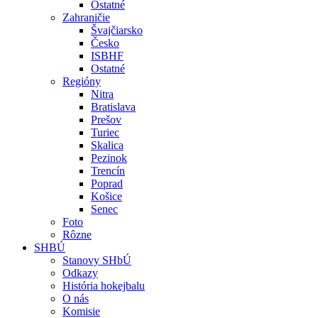
Ostatné
Zahraničie
Švajčiarsko
Česko
ISBHF
Ostatné
Regióny
Nitra
Bratislava
Prešov
Turiec
Skalica
Pezinok
Trencín
Poprad
Košice
Senec
Foto
Rôzne
SHBÚ
Stanovy SHbÚ
Odkazy
História hokejbalu
O nás
Komisie