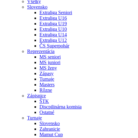
Všetky
Slovensko
Extraliga Seniori
Extraliga U16
Extraliga U19
Extraliga U10
Extraliga U14
Extraliga U12
ČS Superpohár
Reprezentácia
MS seniori
MS juniori
MS ženy
Zápasy
Turnaje
Masters
Rôzne
Zápisnice
ŠTK
Discpilinárna komisia
Ostatné
Turnaje
Slovensko
Zahranicie
Mamut Cup