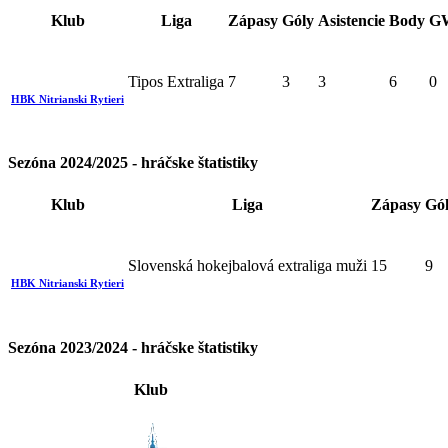
Klub
Liga
Zápasy
Góly
Asistencie
Body
G
Tipos Extraliga
7
3
3
6
0
HBK Nitrianski Rytieri
Sezóna 2024/2025 - hráčske štatistiky
Klub
Liga
Zápasy
Gó
Slovenská hokejbalová extraliga muži
15
9
HBK Nitrianski Rytieri
Sezóna 2023/2024 - hráčske štatistiky
Klub