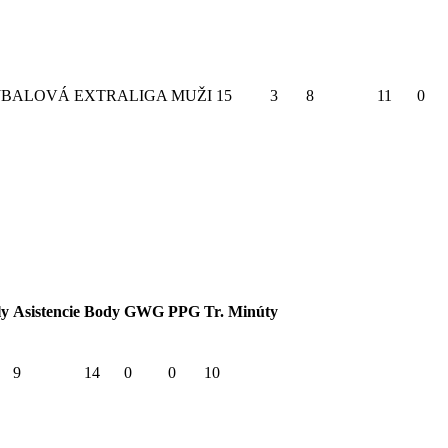
BALOVÁ EXTRALIGA MUŽI
15
3
8
11
0
ly
Asistencie
Body
GWG
PPG
Tr. Minúty
9
14
0
0
10