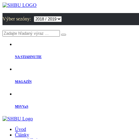
Výber sezóny:
NA STIAHNUTIE
MAGAZÍN
MSVVaS
Úvod
Články