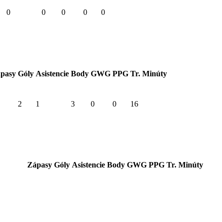
0
0
0
0
0
pasy
Góly
Asistencie
Body
GWG
PPG
Tr. Minúty
2
1
3
0
0
16
Zápasy
Góly
Asistencie
Body
GWG
PPG
Tr. Minúty