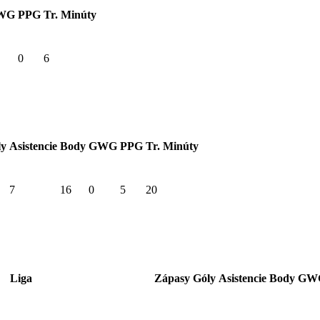
WG
PPG
Tr. Minúty
0
6
ly
Asistencie
Body
GWG
PPG
Tr. Minúty
7
16
0
5
20
Liga
Zápasy
Góly
Asistencie
Body
GW