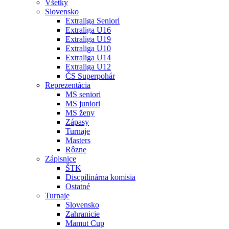
Všetky
Slovensko
Extraliga Seniori
Extraliga U16
Extraliga U19
Extraliga U10
Extraliga U14
Extraliga U12
ČS Superpohár
Reprezentácia
MS seniori
MS juniori
MS ženy
Zápasy
Turnaje
Masters
Rôzne
Zápisnice
ŠTK
Discpilinárna komisia
Ostatné
Turnaje
Slovensko
Zahranicie
Mamut Cup