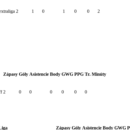
xtraliga
2
1
0
1
0
0
2
Zápasy
Góly
Asistencie
Body
GWG
PPG
Tr. Minúty
ff
2
0
0
0
0
0
0
Liga
Zápasy
Góly
Asistencie
Body
GWG