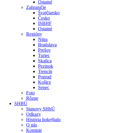
Ostatné
Zahraničie
Švajčiarsko
Česko
ISBHF
Ostatné
Regióny
Nitra
Bratislava
Prešov
Turiec
Skalica
Pezinok
Trencín
Poprad
Košice
Senec
Foto
Rôzne
SHBÚ
Stanovy SHbÚ
Odkazy
História hokejbalu
O nás
Komisie