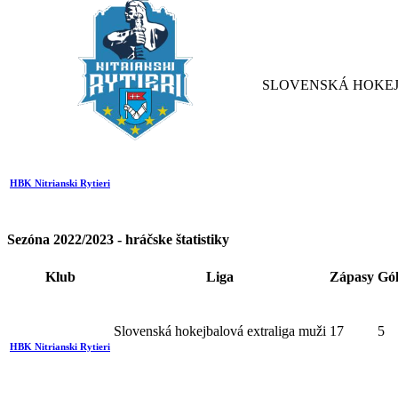
SLOVENSKÁ HOKEJ
HBK Nitrianski Rytieri
Sezóna 2022/2023 - hráčske štatistiky
Klub
Liga
Zápasy
Gó
Slovenská hokejbalová extraliga muži
17
5
HBK Nitrianski Rytieri