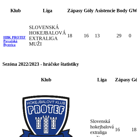
Klub
Liga
Zápasy
Góly
Asistencie
Body
GW
SLOVENSKÁ
HOKEJBALOVÁ
18
16
13
29
0
HBK PROTEF
EXTRALIGA
Považská
MUŽI
Bystrica
Sezóna 2022/2023 - hráčske štatistiky
Klub
Liga
Zápasy
Gó
Slovenská
hokejbalová
16
18
extraliga