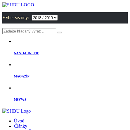
Výber sezóny:
NA STIAHNUTIE
MAGAZÍN
MSVVaS
Úvod
Články