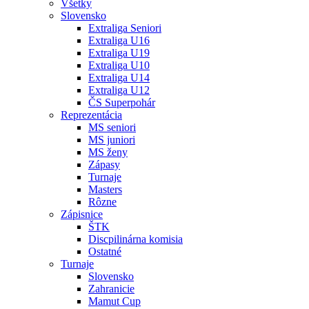
Všetky
Slovensko
Extraliga Seniori
Extraliga U16
Extraliga U19
Extraliga U10
Extraliga U14
Extraliga U12
ČS Superpohár
Reprezentácia
MS seniori
MS juniori
MS ženy
Zápasy
Turnaje
Masters
Rôzne
Zápisnice
ŠTK
Discpilinárna komisia
Ostatné
Turnaje
Slovensko
Zahranicie
Mamut Cup