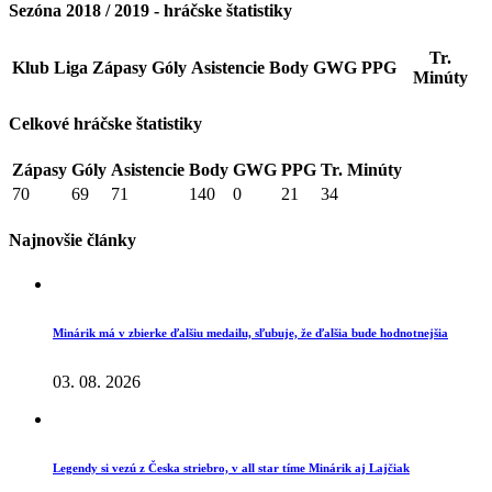
Sezóna 2018 / 2019 - hráčske štatistiky
Tr.
Klub
Liga
Zápasy
Góly
Asistencie
Body
GWG
PPG
Minúty
Celkové hráčske štatistiky
Zápasy
Góly
Asistencie
Body
GWG
PPG
Tr. Minúty
70
69
71
140
0
21
34
Najnovšie články
Minárik má v zbierke ďalšiu medailu, sľubuje, že ďalšia bude hodnotnejšia
03. 08. 2026
Legendy si vezú z Česka striebro, v all star tíme Minárik aj Lajčiak