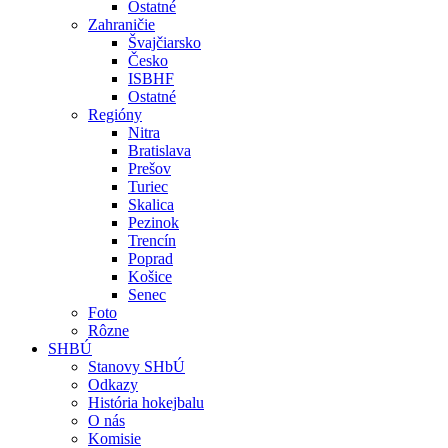
Ostatné
Zahraničie
Švajčiarsko
Česko
ISBHF
Ostatné
Regióny
Nitra
Bratislava
Prešov
Turiec
Skalica
Pezinok
Trencín
Poprad
Košice
Senec
Foto
Rôzne
SHBÚ
Stanovy SHbÚ
Odkazy
História hokejbalu
O nás
Komisie