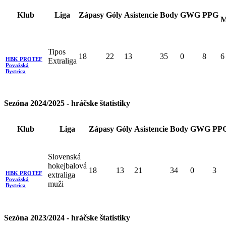
Klub
Liga
Zápasy
Góly
Asistencie
Body
GWG
PPG
M
Tipos
18
22
13
35
0
8
6
HBK PROTEF
Extraliga
Považská
Bystrica
Sezóna 2024/2025 - hráčske štatistiky
Klub
Liga
Zápasy
Góly
Asistencie
Body
GWG
PP
Slovenská
hokejbalová
18
13
21
34
0
3
HBK PROTEF
extraliga
Považská
muži
Bystrica
Sezóna 2023/2024 - hráčske štatistiky