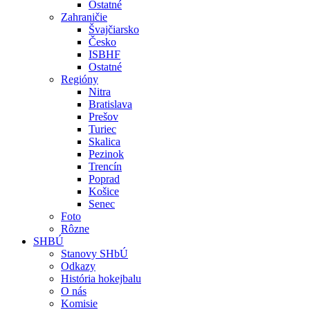
Ostatné
Zahraničie
Švajčiarsko
Česko
ISBHF
Ostatné
Regióny
Nitra
Bratislava
Prešov
Turiec
Skalica
Pezinok
Trencín
Poprad
Košice
Senec
Foto
Rôzne
SHBÚ
Stanovy SHbÚ
Odkazy
História hokejbalu
O nás
Komisie