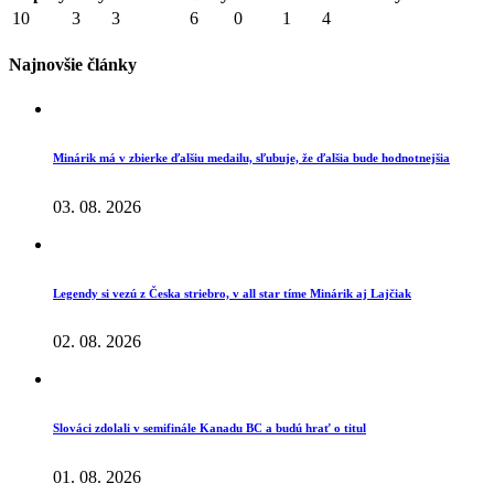
10
3
3
6
0
1
4
Najnovšie články
Minárik má v zbierke ďalšiu medailu, sľubuje, že ďalšia bude hodnotnejšia
03. 08. 2026
Legendy si vezú z Česka striebro, v all star tíme Minárik aj Lajčiak
02. 08. 2026
Slováci zdolali v semifinále Kanadu BC a budú hrať o titul
01. 08. 2026