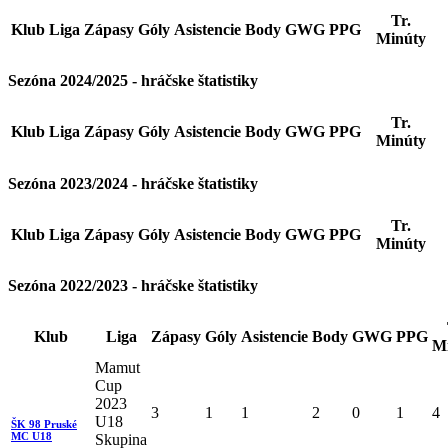
Tr.
Klub
Liga
Zápasy
Góly
Asistencie
Body
GWG
PPG
Minúty
Sezóna 2024/2025 - hráčske štatistiky
Tr.
Klub
Liga
Zápasy
Góly
Asistencie
Body
GWG
PPG
Minúty
Sezóna 2023/2024 - hráčske štatistiky
Tr.
Klub
Liga
Zápasy
Góly
Asistencie
Body
GWG
PPG
Minúty
Sezóna 2022/2023 - hráčske štatistiky
Klub
Liga
Zápasy
Góly
Asistencie
Body
GWG
PPG
M
Mamut
Cup
2023
3
1
1
2
0
1
4
U18
ŠK 98 Pruské
MC U18
Skupina