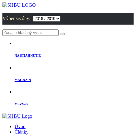
Výber sezóny:
NA STIAHNUTIE
MAGAZÍN
MSVVaS
Úvod
Články