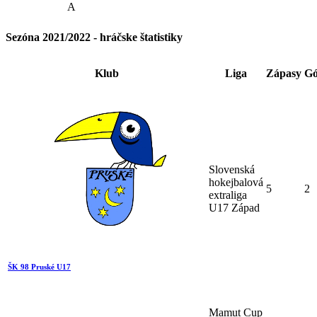
A
Sezóna 2021/2022 - hráčske štatistiky
Klub
Liga
Zápasy
Gó
Slovenská
hokejbalová
5
2
extraliga
U17 Západ
ŠK 98 Pruské U17
Mamut Cup