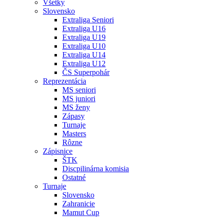
Všetky
Slovensko
Extraliga Seniori
Extraliga U16
Extraliga U19
Extraliga U10
Extraliga U14
Extraliga U12
ČS Superpohár
Reprezentácia
MS seniori
MS juniori
MS ženy
Zápasy
Turnaje
Masters
Rôzne
Zápisnice
ŠTK
Discpilinárna komisia
Ostatné
Turnaje
Slovensko
Zahranicie
Mamut Cup