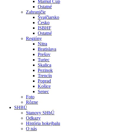
Mamut Cup
Ostatné
Zahraničie
Švajčiarsko
Česko
ISBHF
Ostatné
Regióny
Nitra
Bratislava
Prešov
Turiec
Skalica
Pezinok
Trencín
Poprad
Košice
Senec
Foto
Rôzne
SHBÚ
Stanovy SHbÚ
Odkazy
História hokejbalu
O nás