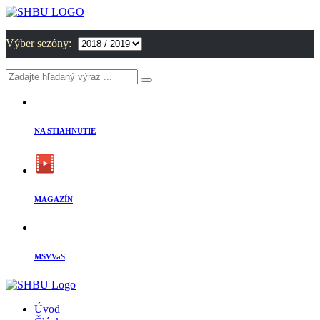
Výber sezóny:
NA STIAHNUTIE
MAGAZÍN
MSVVaS
Úvod