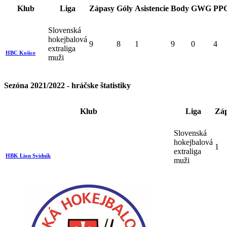
Klub
Liga
Zápasy
Góly
Asistencie
Body
GWG
PP
Slovenská
hokejbalová
9
8
1
9
0
4
extraliga
HBC Košice
muži
Sezóna 2021/2022 - hráčske štatistiky
Klub
Liga
Zá
Slovenská
hokejbalová
1
extraliga
HBK Lion Svidník
muži