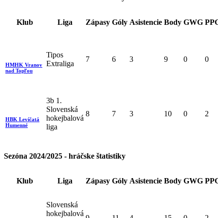
Klub
Liga
Zápasy
Góly
Asistencie
Body
GWG
PP
Tipos
7
6
3
9
0
0
Extraliga
HMHK Vranov
nad Topľou
3b 1.
Slovenská
8
7
3
10
0
2
hokejbalová
HBK Levíčatá
Humenné
liga
Sezóna 2024/2025 - hráčske štatistiky
Klub
Liga
Zápasy
Góly
Asistencie
Body
GWG
PP
Slovenská
hokejbalová
9
11
4
15
0
2