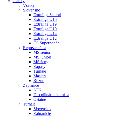
Články
Všetky
Slovensko
Extraliga Seniori
Extraliga U16
Extraliga U19
Extraliga U10
Extraliga U14
Extraliga U12
ČS Superpohár
Reprezentácia
MS seniori
MS juniori
MS ženy
Zápasy
Turnaje
Masters
Rôzne
Zápisnice
ŠTK
Discpilinárna komisia
Ostatné
Turnaje
Slovensko
Zahranicie