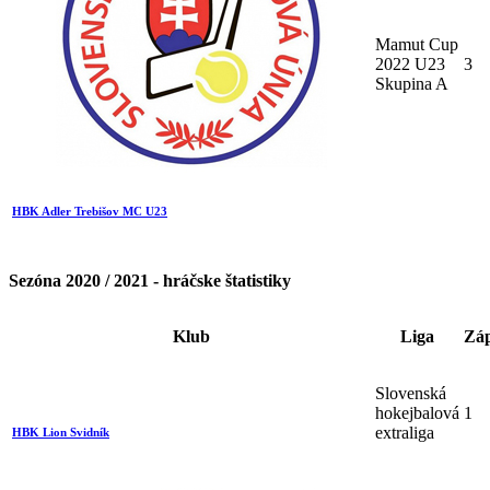
Mamut Cup
2022 U23
3
Skupina A
HBK Adler Trebišov MC U23
Sezóna 2020 / 2021 - hráčske štatistiky
Klub
Liga
Zá
Slovenská
hokejbalová
1
extraliga
HBK Lion Svidník