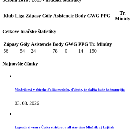
Tr.
Klub
Liga
Zápasy
Góly
Asistencie
Body
GWG
PPG
Minúty
Celkové hráčske štatistiky
Zápasy
Góly
Asistencie
Body
GWG
PPG
Tr. Minúty
56
54
24
78
0
14
150
Najnovšie články
Minárik má v zbierke ďalšiu medailu, sľubuje, že ďalšia bude hodnotnejšia
03. 08. 2026
Legendy si vezú z Česka striebro, v all star tíme Minárik aj Lajčiak