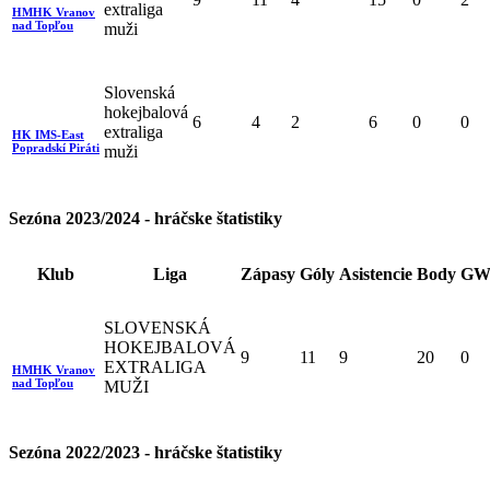
extraliga
HMHK Vranov
nad Topľou
muži
Slovenská
hokejbalová
6
4
2
6
0
0
extraliga
HK IMS-East
Popradskí Piráti
muži
Sezóna 2023/2024 - hráčske štatistiky
Klub
Liga
Zápasy
Góly
Asistencie
Body
GW
SLOVENSKÁ
HOKEJBALOVÁ
9
11
9
20
0
EXTRALIGA
HMHK Vranov
nad Topľou
MUŽI
Sezóna 2022/2023 - hráčske štatistiky