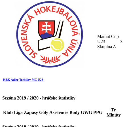
Mamut Cup
U23
3
Skupina A
HBK Adler Trebišov MC U23
Sezóna 2019 / 2020 - hráčske štatistiky
Tr.
Klub
Liga
Zápasy
Góly
Asistencie
Body
GWG
PPG
Minúty
Sezóna 2018 / 2019 - hráčske štatistiky