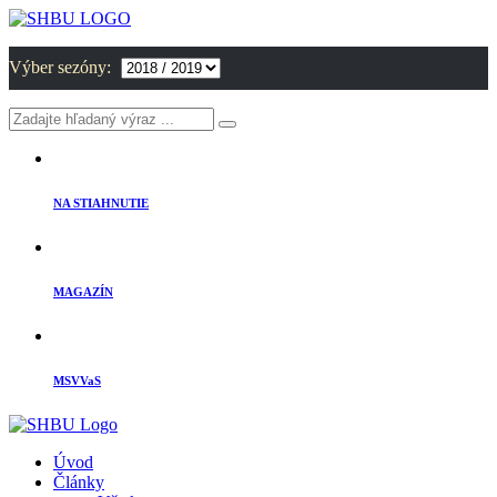
Výber sezóny:
NA STIAHNUTIE
MAGAZÍN
MSVVaS
Úvod
Články