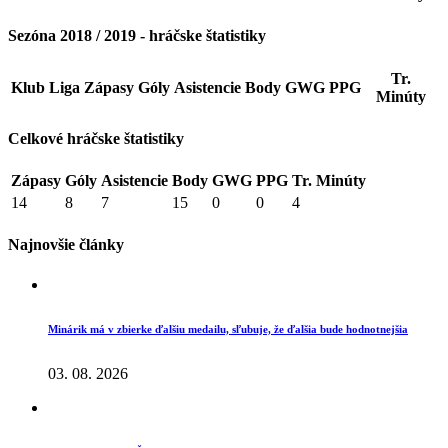
Sezóna 2018 / 2019 - hráčske štatistiky
Tr.
Klub
Liga
Zápasy
Góly
Asistencie
Body
GWG
PPG
Minúty
Celkové hráčske štatistiky
Zápasy
Góly
Asistencie
Body
GWG
PPG
Tr. Minúty
14
8
7
15
0
0
4
Najnovšie články
Minárik má v zbierke ďalšiu medailu, sľubuje, že ďalšia bude hodnotnejšia
03. 08. 2026