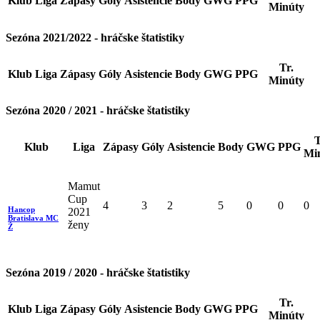
Klub
Liga
Zápasy
Góly
Asistencie
Body
GWG
PPG
Minúty
Sezóna 2021/2022 - hráčske štatistiky
Tr.
Klub
Liga
Zápasy
Góly
Asistencie
Body
GWG
PPG
Minúty
Sezóna 2020 / 2021 - hráčske štatistiky
T
Klub
Liga
Zápasy
Góly
Asistencie
Body
GWG
PPG
Mi
Mamut
Cup
4
3
2
5
0
0
0
Hancop
2021
Bratislava MC
ženy
Ž
Sezóna 2019 / 2020 - hráčske štatistiky
Tr.
Klub
Liga
Zápasy
Góly
Asistencie
Body
GWG
PPG
Minúty