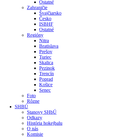
Ostatné
Zahraničie
Švajčiarsko
Česko
ISBHF
Ostatné
Regióny
Nitra
Bratislava
Prešov
Turiec
Skalica
Pezinok
Trencín
Poprad
Košice
Senec
Foto
Rôzne
SHBÚ
Stanovy SHbÚ
Odkazy
História hokejbalu
O nás
Komisie