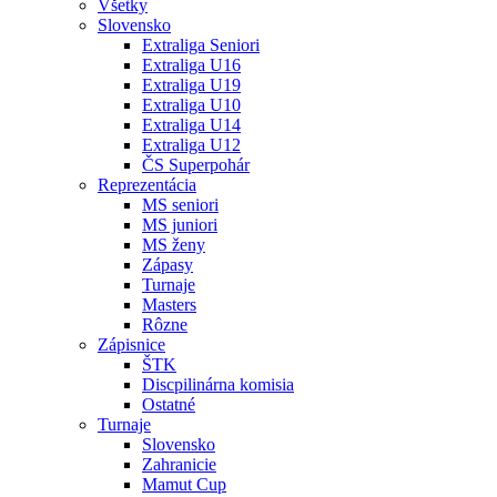
Všetky
Slovensko
Extraliga Seniori
Extraliga U16
Extraliga U19
Extraliga U10
Extraliga U14
Extraliga U12
ČS Superpohár
Reprezentácia
MS seniori
MS juniori
MS ženy
Zápasy
Turnaje
Masters
Rôzne
Zápisnice
ŠTK
Discpilinárna komisia
Ostatné
Turnaje
Slovensko
Zahranicie
Mamut Cup