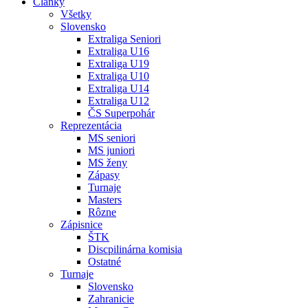
Články
Všetky
Slovensko
Extraliga Seniori
Extraliga U16
Extraliga U19
Extraliga U10
Extraliga U14
Extraliga U12
ČS Superpohár
Reprezentácia
MS seniori
MS juniori
MS ženy
Zápasy
Turnaje
Masters
Rôzne
Zápisnice
ŠTK
Discpilinárna komisia
Ostatné
Turnaje
Slovensko
Zahranicie