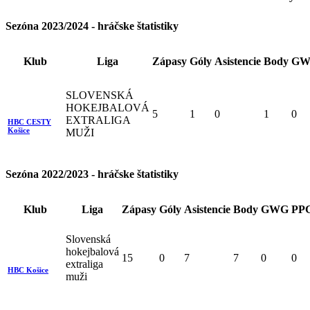
Sezóna 2023/2024 - hráčske štatistiky
Klub
Liga
Zápasy
Góly
Asistencie
Body
GW
SLOVENSKÁ
HOKEJBALOVÁ
5
1
0
1
0
EXTRALIGA
HBC CESTY
Košice
MUŽI
Sezóna 2022/2023 - hráčske štatistiky
Klub
Liga
Zápasy
Góly
Asistencie
Body
GWG
PP
Slovenská
hokejbalová
15
0
7
7
0
0
extraliga
HBC Košice
muži