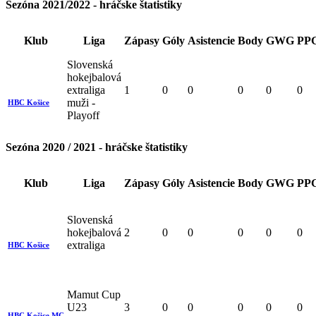
Sezóna 2021/2022 - hráčske štatistiky
Klub
Liga
Zápasy
Góly
Asistencie
Body
GWG
PP
Slovenská
hokejbalová
extraliga
1
0
0
0
0
0
muži -
HBC Košice
Playoff
Sezóna 2020 / 2021 - hráčske štatistiky
Klub
Liga
Zápasy
Góly
Asistencie
Body
GWG
PP
Slovenská
hokejbalová
2
0
0
0
0
0
extraliga
HBC Košice
Mamut Cup
U23
3
0
0
0
0
0
HBC Košice MC