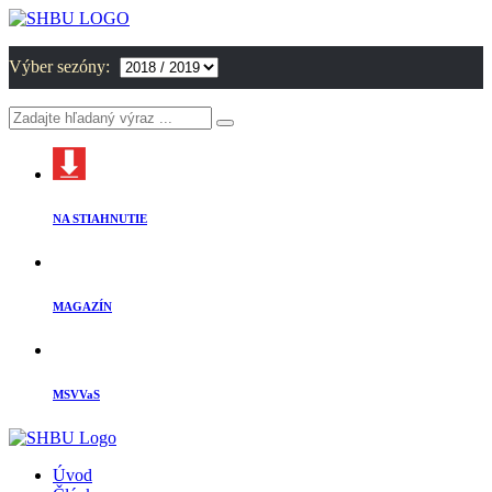
Výber sezóny:
NA STIAHNUTIE
MAGAZÍN
MSVVaS
Úvod