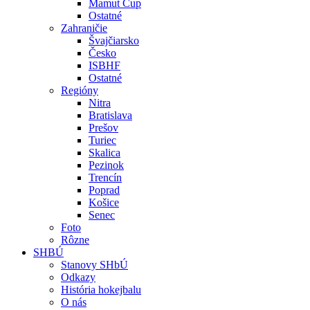
Mamut Cup
Ostatné
Zahraničie
Švajčiarsko
Česko
ISBHF
Ostatné
Regióny
Nitra
Bratislava
Prešov
Turiec
Skalica
Pezinok
Trencín
Poprad
Košice
Senec
Foto
Rôzne
SHBÚ
Stanovy SHbÚ
Odkazy
História hokejbalu
O nás