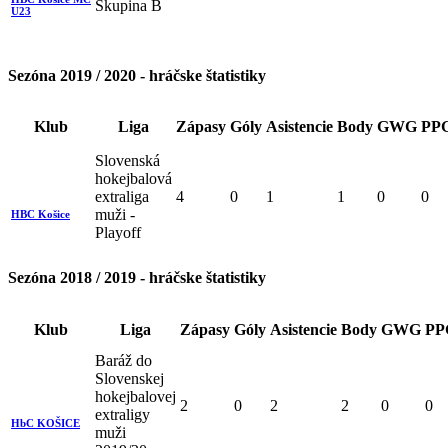
Skupina B
U23
Sezóna 2019 / 2020 - hráčske štatistiky
Klub
Liga
Zápasy
Góly
Asistencie
Body
GWG
PP
Slovenská
hokejbalová
extraliga
4
0
1
1
0
0
muži -
HBC Košice
Playoff
Sezóna 2018 / 2019 - hráčske štatistiky
Klub
Liga
Zápasy
Góly
Asistencie
Body
GWG
PP
Baráž do
Slovenskej
hokejbalovej
2
0
2
2
0
0
extraligy
HbC KOŠICE
muži