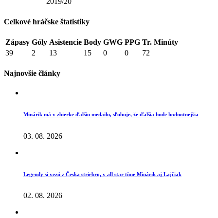
2019/20
Celkové hráčske štatistiky
Zápasy
Góly
Asistencie
Body
GWG
PPG
Tr. Minúty
39
2
13
15
0
0
72
Najnovšie články
Minárik má v zbierke ďalšiu medailu, sľubuje, že ďalšia bude hodnotnejšia
03. 08. 2026
Legendy si vezú z Česka striebro, v all star tíme Minárik aj Lajčiak
02. 08. 2026