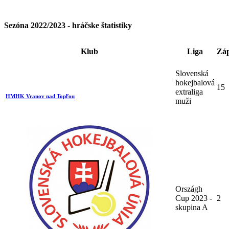
Sezóna 2022/2023 - hráčske štatistiky
Klub
Liga
Zá
Slovenská
hokejbalová
15
extraliga
HMHK Vranov nad Topľou
muži
Országh
Cup 2023 -
2
skupina A