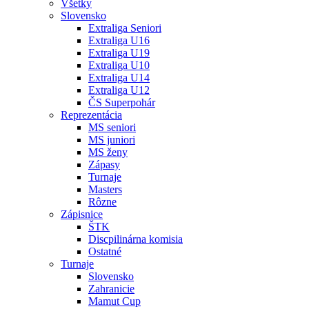
Všetky
Slovensko
Extraliga Seniori
Extraliga U16
Extraliga U19
Extraliga U10
Extraliga U14
Extraliga U12
ČS Superpohár
Reprezentácia
MS seniori
MS juniori
MS ženy
Zápasy
Turnaje
Masters
Rôzne
Zápisnice
ŠTK
Discpilinárna komisia
Ostatné
Turnaje
Slovensko
Zahranicie
Mamut Cup