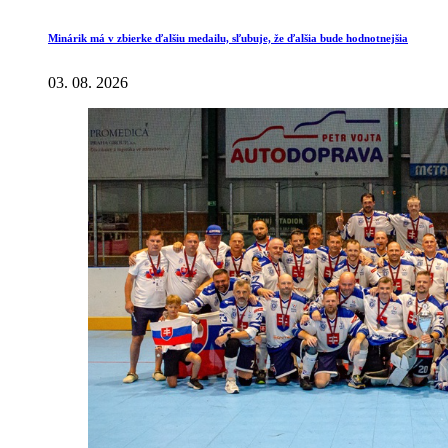
Minárik má v zbierke ďalšiu medailu, sľubuje, že ďalšia bude hodnotnejšia
03. 08. 2026