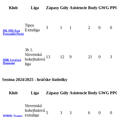
Klub
Liga
Zápasy
Góly
Asistencie
Body
GWG
PP
Tipos
3
1
1
2
0
0
Extraliga
HK IMS-East
Popradskí Piráti
3b 1.
Slovenská
13
12
9
21
0
3
hokejbalová
HBK Levíčatá
Humenné
liga
Sezóna 2024/2025 - hráčske štatistiky
Klub
Liga
Zápasy
Góly
Asistencie
Body
GWG
PP
Slovenská
hokejbalová
5
3
3
6
0
0
extraliga
HMHK Vranov