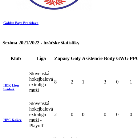
Golden Boys Bratislava
Sezóna 2021/2022 - hráčske štatistiky
Klub
Liga
Zápasy
Góly
Asistencie
Body
GWG
PP
Slovenská
hokejbalová
8
2
1
3
0
1
extraliga
HBK Lion
Svidník
muži
Slovenská
hokejbalová
extraliga
2
0
0
0
0
0
muži -
HBC Košice
Playoff