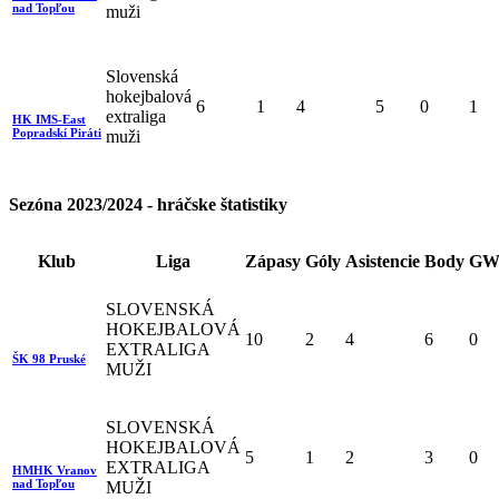
nad Topľou
muži
Slovenská
hokejbalová
6
1
4
5
0
1
extraliga
HK IMS-East
Popradskí Piráti
muži
Sezóna 2023/2024 - hráčske štatistiky
Klub
Liga
Zápasy
Góly
Asistencie
Body
GW
SLOVENSKÁ
HOKEJBALOVÁ
10
2
4
6
0
EXTRALIGA
ŠK 98 Pruské
MUŽI
SLOVENSKÁ
HOKEJBALOVÁ
5
1
2
3
0
EXTRALIGA
HMHK Vranov
nad Topľou
MUŽI