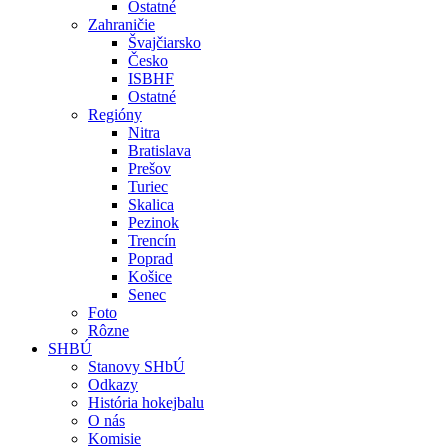
Ostatné
Zahraničie
Švajčiarsko
Česko
ISBHF
Ostatné
Regióny
Nitra
Bratislava
Prešov
Turiec
Skalica
Pezinok
Trencín
Poprad
Košice
Senec
Foto
Rôzne
SHBÚ
Stanovy SHbÚ
Odkazy
História hokejbalu
O nás
Komisie