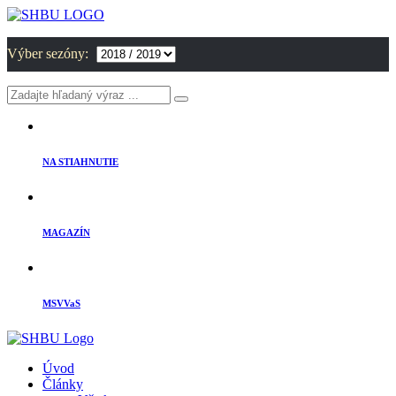
Výber sezóny:
NA STIAHNUTIE
MAGAZÍN
MSVVaS
Úvod
Články