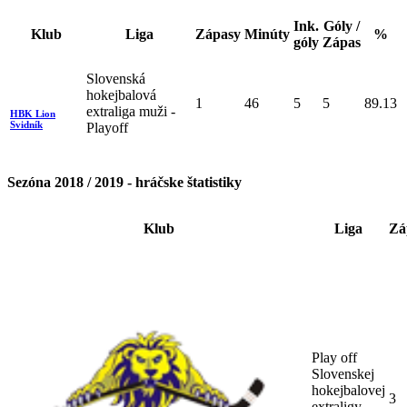
Ink.
Góly /
Klub
Liga
Zápasy
Minúty
%
góly
Zápas
Slovenská
hokejbalová
1
46
5
5
89.13
extraliga muži -
HBK Lion
Svidník
Playoff
Sezóna 2018 / 2019 - hráčske štatistiky
Klub
Liga
Zá
Play off
Slovenskej
hokejbalovej
3
extraligy