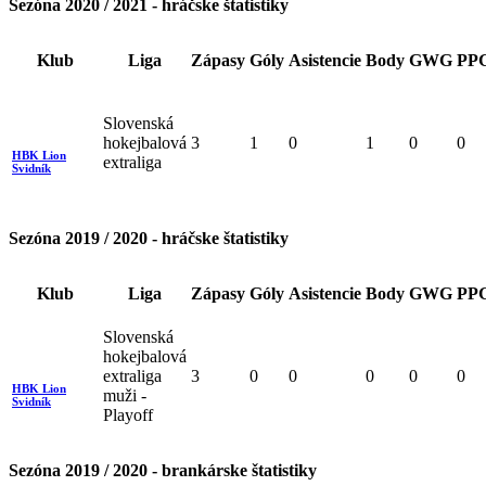
Sezóna 2020 / 2021 - hráčske štatistiky
Klub
Liga
Zápasy
Góly
Asistencie
Body
GWG
PP
Slovenská
hokejbalová
3
1
0
1
0
0
HBK Lion
extraliga
Svidník
Sezóna 2019 / 2020 - hráčske štatistiky
Klub
Liga
Zápasy
Góly
Asistencie
Body
GWG
PP
Slovenská
hokejbalová
extraliga
3
0
0
0
0
0
HBK Lion
muži -
Svidník
Playoff
Sezóna 2019 / 2020 - brankárske štatistiky