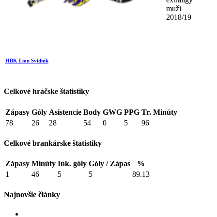
muži
2018/19
HBK Lion Svidník
Celkové hráčske štatistiky
Zápasy
Góly
Asistencie
Body
GWG
PPG
Tr. Minúty
78
26
28
54
0
5
96
Celkové brankárske štatistiky
Zápasy
Minúty
Ink. góly
Góly / Zápas
%
1
46
5
5
89.13
Najnovšie články