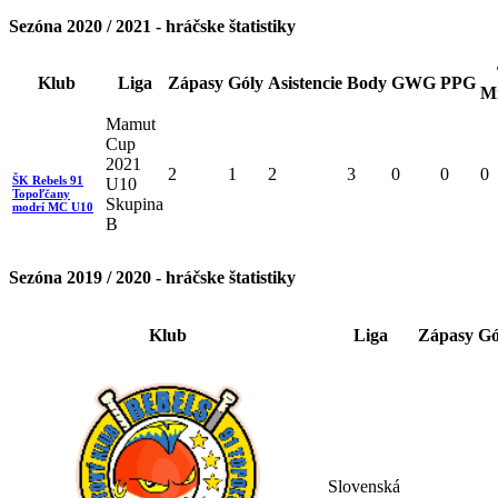
Sezóna 2020 / 2021 - hráčske štatistiky
Klub
Liga
Zápasy
Góly
Asistencie
Body
GWG
PPG
M
Mamut
Cup
2021
2
1
2
3
0
0
0
ŠK Rebels 91
U10
Topoľčany
Skupina
modrí MC U10
B
Sezóna 2019 / 2020 - hráčske štatistiky
Klub
Liga
Zápasy
Gó
Slovenská