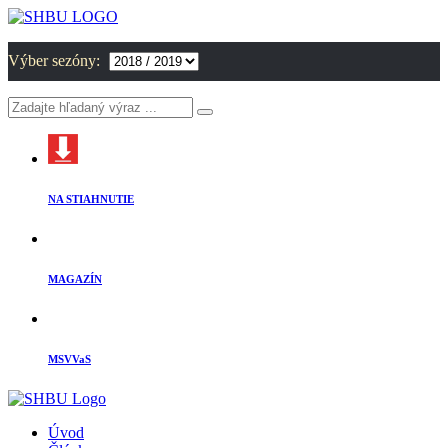
Výber sezóny:
NA STIAHNUTIE
MAGAZÍN
MSVVaS
Úvod