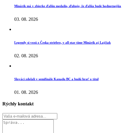
Minárik má v zbierke ďalšiu medailu, sľubuje, že ďalšia bude hodnotnejšia
03. 08. 2026
Legendy si vezú z Česka striebro, v all star tíme Minárik aj Lajčiak
02. 08. 2026
Slováci zdolali v semifinále Kanadu BC a budú hrať o titul
01. 08. 2026
Rýchly kontakt