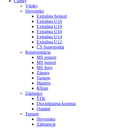
Články
Všetky
Slovensko
Extraliga Seniori
Extraliga U16
Extraliga U19
Extraliga U10
Extraliga U14
Extraliga U12
ČS Superpohár
Reprezentácia
MS seniori
MS juniori
MS ženy
Zápasy
Turnaje
Masters
Rôzne
Zápisnice
ŠTK
Discpilinárna komisia
Ostatné
Turnaje
Slovensko
Zahranicie