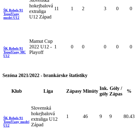
Slovenská
hokejbalová
11
1
2
3
0
0
ŠK Rebels 91
extraliga
Topoľčany
U12 Západ
modrí U12
Mamut Cup
2022 U12 -
1
0
0
0
0
0
ŠK Rebels 91
Playoff
Topoľčany MC
U12
Sezóna 2021/2022 - brankárske štatistiky
Ink.
Góly /
Klub
Liga
Zápasy
Minúty
%
góly
Zápas
Slovenská
hokejbalová
1
46
9
9
80.43
ŠK Rebels 91
extraliga U12
Topoľčany modrí
Západ
U12