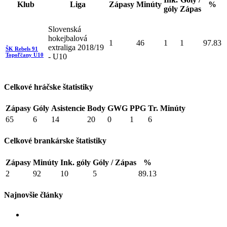
Klub
Liga
Zápasy
Minúty
%
góly
Zápas
Slovenská
hokejbalová
1
46
1
1
97.83
extraliga 2018/19
ŠK Rebels 91
Topoľčany U10
- U10
Celkové hráčske štatistiky
Zápasy
Góly
Asistencie
Body
GWG
PPG
Tr. Minúty
65
6
14
20
0
1
6
Celkové brankárske štatistiky
Zápasy
Minúty
Ink. góly
Góly / Zápas
%
2
92
10
5
89.13
Najnovšie články