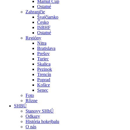
Mamut Cup
Ostatné
Zahraničie
Švajčiarsko
Česko
ISBHF
Ostatné
Regióny
Nitra
Bratislava
Prešov
Turiec
Skalica
Pezinok
Trencín
Poprad
Košice
Senec
Foto
Rôzne
SHBÚ
Stanovy SHbÚ
Odkazy
História hokejbalu
O nás