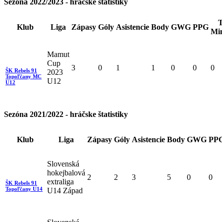
Sezóna 2022/2023 - hráčske štatistiky
T
Klub
Liga
Zápasy
Góly
Asistencie
Body
GWG
PPG
Mi
Mamut
Cup
3
0
1
1
0
0
0
ŠK Rebels 91
2023
Topoľčany MC
U12
U12
Sezóna 2021/2022 - hráčske štatistiky
Klub
Liga
Zápasy
Góly
Asistencie
Body
GWG
PP
Slovenská
hokejbalová
2
2
3
5
0
0
extraliga
ŠK Rebels 91
Topoľčany U14
U14 Západ