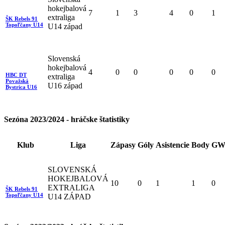
hokejbalová
7
1
3
4
0
1
extraliga
ŠK Rebels 91
Topoľčany U14
U14 západ
Slovenská
hokejbalová
4
0
0
0
0
0
HBC DT
extraliga
Považská
U16 západ
Bystrica U16
Sezóna 2023/2024 - hráčske štatistiky
Klub
Liga
Zápasy
Góly
Asistencie
Body
GW
SLOVENSKÁ
HOKEJBALOVÁ
10
0
1
1
0
EXTRALIGA
ŠK Rebels 91
Topoľčany U14
U14 ZÁPAD