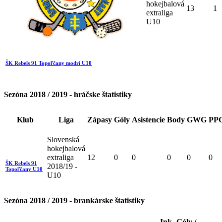
hokejbalová
13
1
extraliga
U10
ŠK Rebels 91 Topoľčany modrí U10
Sezóna 2018 / 2019 - hráčske štatistiky
Klub
Liga
Zápasy
Góly
Asistencie
Body
GWG
PP
Slovenská
hokejbalová
extraliga
12
0
0
0
0
0
ŠK Rebels 91
2018/19 -
Topoľčany U10
U10
Sezóna 2018 / 2019 - brankárske štatistiky
Ink.
Góly /