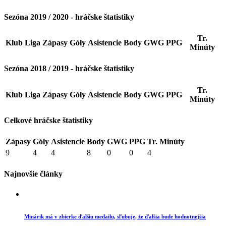
Sezóna 2019 / 2020 - hráčske štatistiky
Tr.
Klub
Liga
Zápasy
Góly
Asistencie
Body
GWG
PPG
Minúty
Sezóna 2018 / 2019 - hráčske štatistiky
Tr.
Klub
Liga
Zápasy
Góly
Asistencie
Body
GWG
PPG
Minúty
Celkové hráčske štatistiky
Zápasy
Góly
Asistencie
Body
GWG
PPG
Tr. Minúty
9
4
4
8
0
0
4
Najnovšie články
Minárik má v zbierke ďalšiu medailu, sľubuje, že ďalšia bude hodnotnejšia