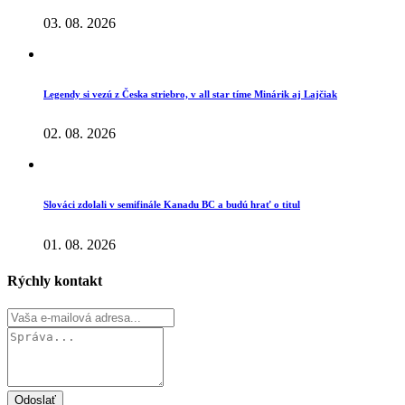
03. 08. 2026
Legendy si vezú z Česka striebro, v all star tíme Minárik aj Lajčiak
02. 08. 2026
Slováci zdolali v semifinále Kanadu BC a budú hrať o titul
01. 08. 2026
Rýchly kontakt
Odoslať