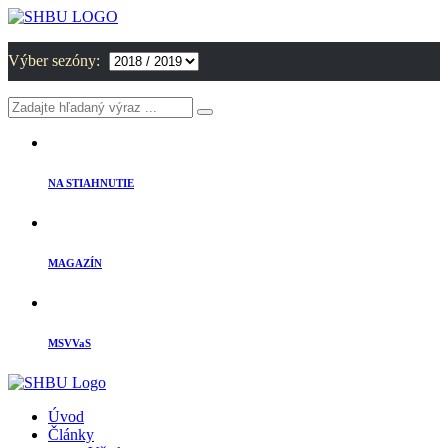
Výber sezóny:
NA STIAHNUTIE
MAGAZÍN
MSVVaS
Úvod
Články