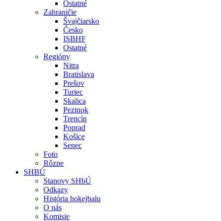
Ostatné
Zahraničie
Švajčiarsko
Česko
ISBHF
Ostatné
Regióny
Nitra
Bratislava
Prešov
Turiec
Skalica
Pezinok
Trencín
Poprad
Košice
Senec
Foto
Rôzne
SHBÚ
Stanovy SHbÚ
Odkazy
História hokejbalu
O nás
Komisie