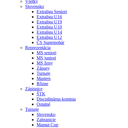
Všetky
Slovensko
Extraliga Seniori
Extraliga U16
Extraliga U19
Extraliga U10
Extraliga U14
Extraliga U12
ČS Superpohár
Reprezentácia
MS seniori
MS juniori
MS ženy
Zápasy
Turnaje
Masters
Rôzne
Zápisnice
ŠTK
Discpilinárna komisia
Ostatné
Turnaje
Slovensko
Zahranicie
Mamut Cup