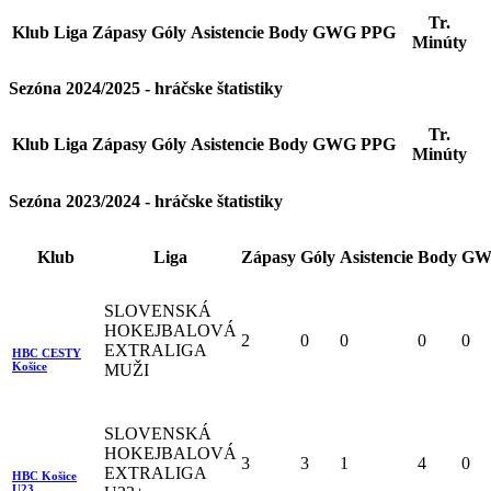
Tr.
Klub
Liga
Zápasy
Góly
Asistencie
Body
GWG
PPG
Minúty
Sezóna 2024/2025 - hráčske štatistiky
Tr.
Klub
Liga
Zápasy
Góly
Asistencie
Body
GWG
PPG
Minúty
Sezóna 2023/2024 - hráčske štatistiky
Klub
Liga
Zápasy
Góly
Asistencie
Body
GW
SLOVENSKÁ
HOKEJBALOVÁ
2
0
0
0
0
EXTRALIGA
HBC CESTY
Košice
MUŽI
SLOVENSKÁ
HOKEJBALOVÁ
3
3
1
4
0
EXTRALIGA
HBC Košice
U23