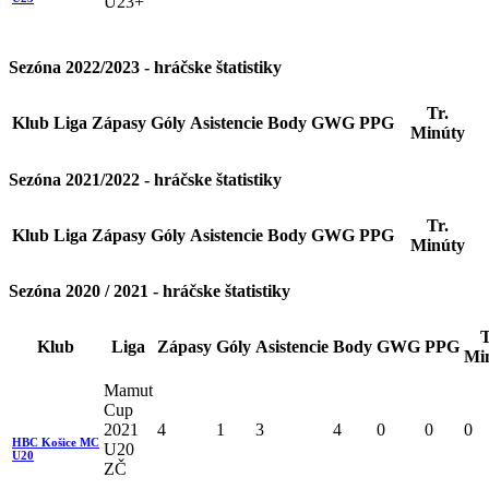
U23+
Sezóna 2022/2023 - hráčske štatistiky
Tr.
Klub
Liga
Zápasy
Góly
Asistencie
Body
GWG
PPG
Minúty
Sezóna 2021/2022 - hráčske štatistiky
Tr.
Klub
Liga
Zápasy
Góly
Asistencie
Body
GWG
PPG
Minúty
Sezóna 2020 / 2021 - hráčske štatistiky
T
Klub
Liga
Zápasy
Góly
Asistencie
Body
GWG
PPG
Mi
Mamut
Cup
2021
4
1
3
4
0
0
0
HBC Košice MC
U20
U20
ZČ