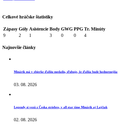
Celkové hráčske štatistiky
Zápasy
Góly
Asistencie
Body
GWG
PPG
Tr. Minúty
9
2
1
3
0
0
4
Najnovšie články
Minárik má v zbierke ďalšiu medailu, sľubuje, že ďalšia bude hodnotnejšia
03. 08. 2026
Legendy si vezú z Česka striebro, v all star tíme Minárik aj Lajčiak
02. 08. 2026