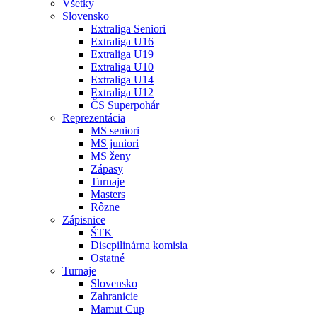
Všetky
Slovensko
Extraliga Seniori
Extraliga U16
Extraliga U19
Extraliga U10
Extraliga U14
Extraliga U12
ČS Superpohár
Reprezentácia
MS seniori
MS juniori
MS ženy
Zápasy
Turnaje
Masters
Rôzne
Zápisnice
ŠTK
Discpilinárna komisia
Ostatné
Turnaje
Slovensko
Zahranicie
Mamut Cup