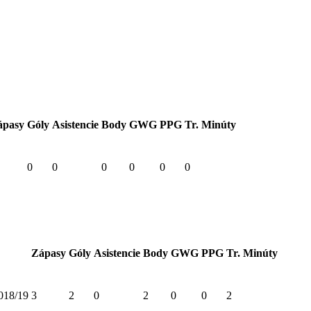
ápasy
Góly
Asistencie
Body
GWG
PPG
Tr. Minúty
0
0
0
0
0
0
Zápasy
Góly
Asistencie
Body
GWG
PPG
Tr. Minúty
2018/19
3
2
0
2
0
0
2