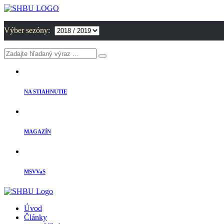
Výber sezóny:
NA STIAHNUTIE
MAGAZÍN
MSVVaS
Úvod
Články