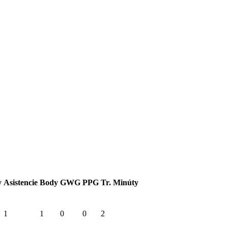
y
Asistencie
Body
GWG
PPG
Tr. Minúty
1
1
0
0
2