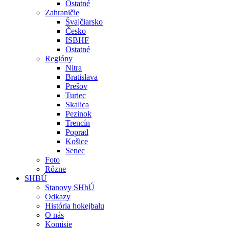
Ostatné
Zahraničie
Švajčiarsko
Česko
ISBHF
Ostatné
Regióny
Nitra
Bratislava
Prešov
Turiec
Skalica
Pezinok
Trencín
Poprad
Košice
Senec
Foto
Rôzne
SHBÚ
Stanovy SHbÚ
Odkazy
História hokejbalu
O nás
Komisie