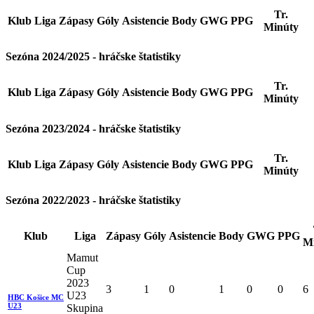
Tr.
Klub
Liga
Zápasy
Góly
Asistencie
Body
GWG
PPG
Minúty
Sezóna 2024/2025 - hráčske štatistiky
Tr.
Klub
Liga
Zápasy
Góly
Asistencie
Body
GWG
PPG
Minúty
Sezóna 2023/2024 - hráčske štatistiky
Tr.
Klub
Liga
Zápasy
Góly
Asistencie
Body
GWG
PPG
Minúty
Sezóna 2022/2023 - hráčske štatistiky
Klub
Liga
Zápasy
Góly
Asistencie
Body
GWG
PPG
M
Mamut
Cup
2023
3
1
0
1
0
0
6
U23
HBC Košice MC
U23
Skupina