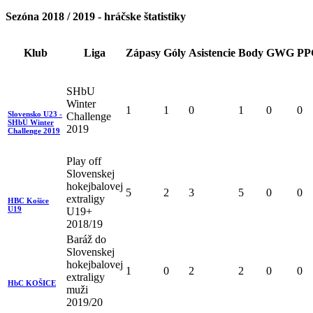
Sezóna 2018 / 2019 - hráčske štatistiky
Klub
Liga
Zápasy
Góly
Asistencie
Body
GWG
PP
SHbU
Winter
1
1
0
1
0
0
Slovensko U23 -
Challenge
SHbÚ Winter
2019
Challenge 2019
Play off
Slovenskej
hokejbalovej
5
2
3
5
0
0
extraligy
HBC Košice
U19
U19+
2018/19
Baráž do
Slovenskej
hokejbalovej
1
0
2
2
0
0
extraligy
HbC KOŠICE
muži
2019/20