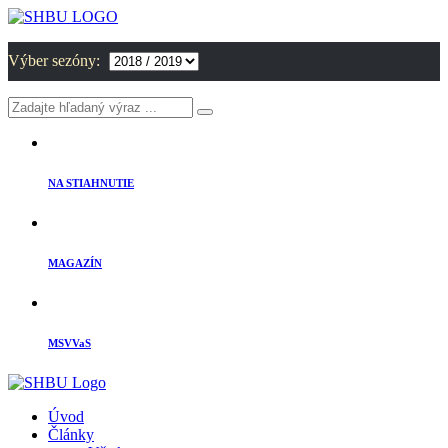
Výber sezóny:
NA STIAHNUTIE
MAGAZÍN
MSVVaS
Úvod
Články