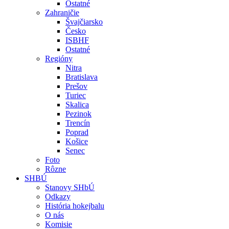
Ostatné
Zahraničie
Švajčiarsko
Česko
ISBHF
Ostatné
Regióny
Nitra
Bratislava
Prešov
Turiec
Skalica
Pezinok
Trencín
Poprad
Košice
Senec
Foto
Rôzne
SHBÚ
Stanovy SHbÚ
Odkazy
História hokejbalu
O nás
Komisie