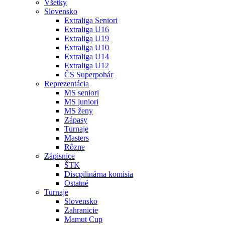
Všetky
Slovensko
Extraliga Seniori
Extraliga U16
Extraliga U19
Extraliga U10
Extraliga U14
Extraliga U12
ČS Superpohár
Reprezentácia
MS seniori
MS juniori
MS ženy
Zápasy
Turnaje
Masters
Rôzne
Zápisnice
ŠTK
Discpilinárna komisia
Ostatné
Turnaje
Slovensko
Zahranicie
Mamut Cup