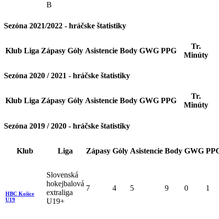
B
Sezóna 2021/2022 - hráčske štatistiky
Tr.
Klub
Liga
Zápasy
Góly
Asistencie
Body
GWG
PPG
Minúty
Sezóna 2020 / 2021 - hráčske štatistiky
Tr.
Klub
Liga
Zápasy
Góly
Asistencie
Body
GWG
PPG
Minúty
Sezóna 2019 / 2020 - hráčske štatistiky
Klub
Liga
Zápasy
Góly
Asistencie
Body
GWG
PP
Slovenská
hokejbalová
7
4
5
9
0
1
extraliga
HBC Košice
U19
U19+