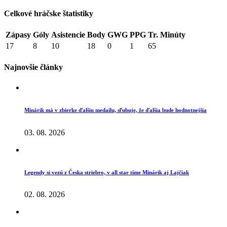
Celkové hráčske štatistiky
Zápasy
Góly
Asistencie
Body
GWG
PPG
Tr. Minúty
17
8
10
18
0
1
65
Najnovšie články
Minárik má v zbierke ďalšiu medailu, sľubuje, že ďalšia bude hodnotnejšia
03. 08. 2026
Legendy si vezú z Česka striebro, v all star tíme Minárik aj Lajčiak
02. 08. 2026