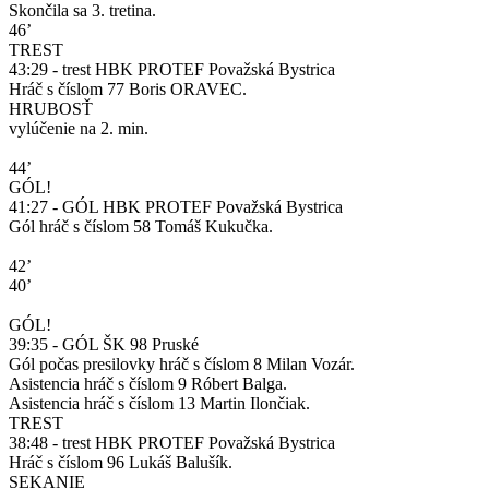
Skončila sa 3. tretina.
46’
TREST
43:29 - trest HBK PROTEF Považská Bystrica
Hráč s číslom 77 Boris ORAVEC.
HRUBOSŤ
vylúčenie na 2. min.
44’
GÓL!
41:27 - GÓL HBK PROTEF Považská Bystrica
Gól hráč s číslom 58 Tomáš Kukučka.
42’
40’
GÓL!
39:35 - GÓL ŠK 98 Pruské
Gól počas presilovky hráč s číslom 8 Milan Vozár.
Asistencia hráč s číslom 9 Róbert Balga.
Asistencia hráč s číslom 13 Martin Ilončiak.
TREST
38:48 - trest HBK PROTEF Považská Bystrica
Hráč s číslom 96 Lukáš Balušík.
SEKANIE