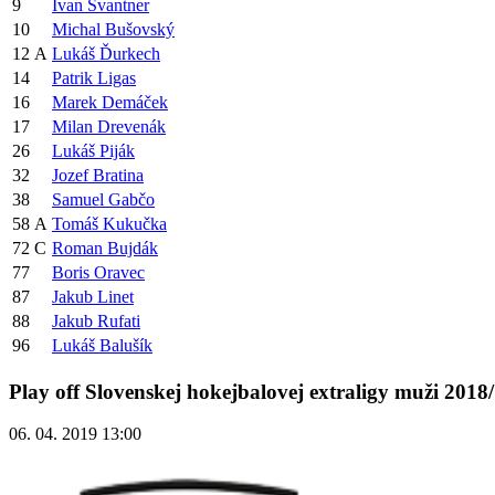
9
Ivan Švantner
10
Michal Bušovský
12
A
Lukáš Ďurkech
14
Patrik Ligas
16
Marek Demáček
17
Milan Drevenák
26
Lukáš Piják
32
Jozef Bratina
38
Samuel Gabčo
58
A
Tomáš Kukučka
72
C
Roman Bujdák
77
Boris Oravec
87
Jakub Linet
88
Jakub Rufati
96
Lukáš Balušík
Play off Slovenskej hokejbalovej extraligy muži 2018
06. 04. 2019 13:00