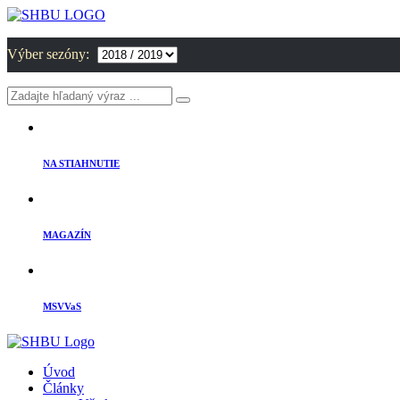
Výber sezóny:
NA STIAHNUTIE
MAGAZÍN
MSVVaS
Úvod
Články