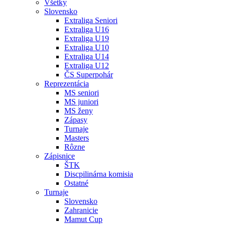
Všetky
Slovensko
Extraliga Seniori
Extraliga U16
Extraliga U19
Extraliga U10
Extraliga U14
Extraliga U12
ČS Superpohár
Reprezentácia
MS seniori
MS juniori
MS ženy
Zápasy
Turnaje
Masters
Rôzne
Zápisnice
ŠTK
Discpilinárna komisia
Ostatné
Turnaje
Slovensko
Zahranicie
Mamut Cup