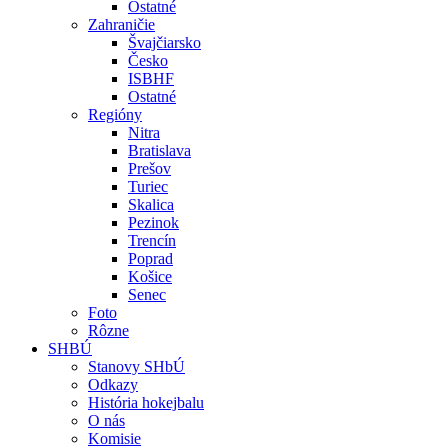
Ostatné
Zahraničie
Švajčiarsko
Česko
ISBHF
Ostatné
Regióny
Nitra
Bratislava
Prešov
Turiec
Skalica
Pezinok
Trencín
Poprad
Košice
Senec
Foto
Rôzne
SHBÚ
Stanovy SHbÚ
Odkazy
História hokejbalu
O nás
Komisie