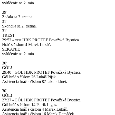
vylúčenie na 2. min.
39’
Začala sa 3. tretina.
31’
Skončila sa 2. tretina.
31’
TREST
29:52 - trest HBK PROTEF Považská Bystrica
Hráč s číslom 4 Marek Lukáč.
SEKANIE
vylúčenie na 2. min.
30’
GÓL!
29:40 - GÓL HBK PROTEF Považská Bystrica
Gól hráč s číslom 26 Lukáš Piják.
Asistencia hráč s číslom 87 Jakub Linet.
30’
GÓL!
27:27 - GÓL HBK PROTEF Považská Bystrica
Gól hráč s číslom 14 Patrik Ligas.
Asistencia hráč s číslom 4 Marek Lukáč.
Asistencia hráč s číslom 16 Marek Demáček.