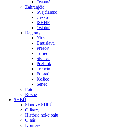
Ostatné
Zahraničie
Švajčiarsko
Česko
ISBHF
Ostatné
Regióny
Nitra
Bratislava
Prešov
Turiec
Skalica
Pezinok
Trencín
Poprad
Košice
Senec
Foto
Rôzne
SHBÚ
Stanovy SHbÚ
Odkazy
História hokejbalu
O nás
Komisie