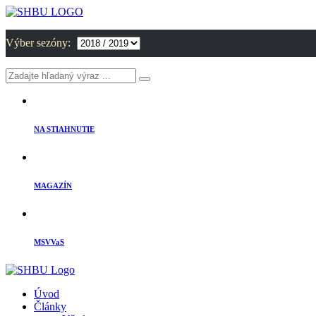
Výber sezóny:
NA STIAHNUTIE
MAGAZÍN
MSVVaS
Úvod
Články