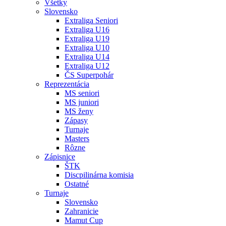
Všetky
Slovensko
Extraliga Seniori
Extraliga U16
Extraliga U19
Extraliga U10
Extraliga U14
Extraliga U12
ČS Superpohár
Reprezentácia
MS seniori
MS juniori
MS ženy
Zápasy
Turnaje
Masters
Rôzne
Zápisnice
ŠTK
Discpilinárna komisia
Ostatné
Turnaje
Slovensko
Zahranicie
Mamut Cup