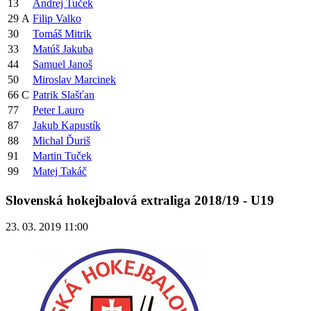
13
Andrej Tuček
29
A
Filip Valko
30
Tomáš Mitrik
33
Matúš Jakuba
44
Samuel Janoš
50
Miroslav Marcinek
66
C
Patrik Slašťan
77
Peter Lauro
87
Jakub Kapustík
88
Michal Ďuriš
91
Martin Tuček
99
Matej Takáč
Slovenská hokejbalová extraliga 2018/19 - U19
23. 03. 2019 11:00