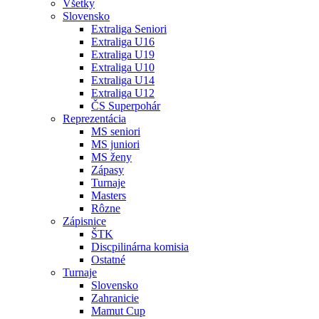
Všetky
Slovensko
Extraliga Seniori
Extraliga U16
Extraliga U19
Extraliga U10
Extraliga U14
Extraliga U12
ČS Superpohár
Reprezentácia
MS seniori
MS juniori
MS ženy
Zápasy
Turnaje
Masters
Rôzne
Zápisnice
ŠTK
Discpilinárna komisia
Ostatné
Turnaje
Slovensko
Zahranicie
Mamut Cup