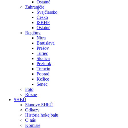
Ostatné
Zahraničie
Švajčiarsko
Česko
ISBHF
Ostatné
Regióny
Nitra
Bratislava
Prešov
Turiec
Skalica
Pezinok
Trencín
Poprad
Košice
Senec
Foto
Rôzne
SHBÚ
Stanovy SHbÚ
Odkazy
História hokejbalu
O nás
Komisie