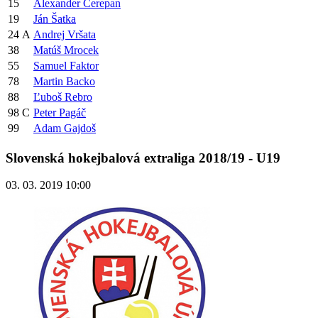
15
Alexander Čerepan
19
Ján Šatka
24
A
Andrej Vršata
38
Matúš Mrocek
55
Samuel Faktor
78
Martin Backo
88
Ľuboš Rebro
98
C
Peter Pagáč
99
Adam Gajdoš
Slovenská hokejbalová extraliga 2018/19 - U19
03. 03. 2019 10:00