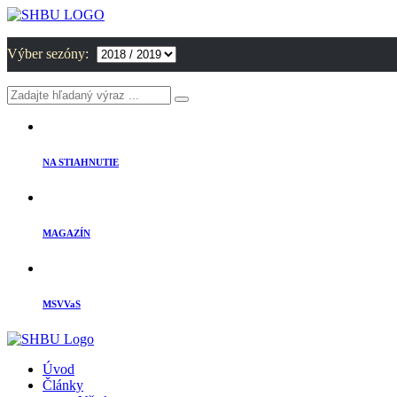
Výber sezóny:
NA STIAHNUTIE
MAGAZÍN
MSVVaS
Úvod
Články