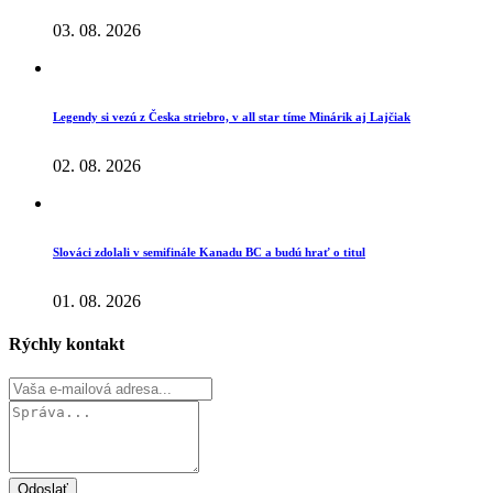
03. 08. 2026
Legendy si vezú z Česka striebro, v all star tíme Minárik aj Lajčiak
02. 08. 2026
Slováci zdolali v semifinále Kanadu BC a budú hrať o titul
01. 08. 2026
Rýchly kontakt
Odoslať