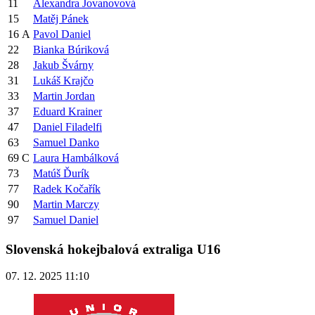
11
Alexandra Jovanovová
15
Matěj Pánek
16
A
Pavol Daniel
22
Bianka Búriková
28
Jakub Švárny
31
Lukáš Krajčo
33
Martin Jordan
37
Eduard Krainer
47
Daniel Filadelfi
63
Samuel Danko
69
C
Laura Hambálková
73
Matúš Ďurík
77
Radek Kočařík
90
Martin Marczy
97
Samuel Daniel
Slovenská hokejbalová extraliga U16
07. 12. 2025 11:10