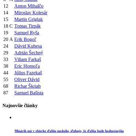
12
Anton Mihalčo
14
Miroslav Kolesár
15
Martin Griglak
18
C
Tomas Tirpák
19
Samuel Ryša
20
A
Erik Bogoľ
24
Dávid Kubesa
29
Adrián Šechný
33
Viliam Farkaš
38
Eric Homoľa
44
Július Fazekaš
55
Oliver Dávid
68
Richar Škriab
87
Samuel Bašista
Najnovšie články
Minárik má v zbierke ďalšiu medailu, sľubuje, že ďalšia bude hodnotnejšia