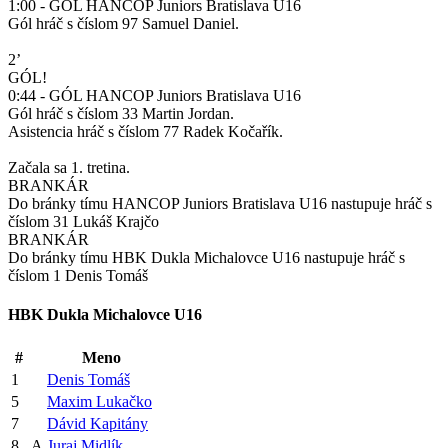
1:00 - GÓL HANCOP Juniors Bratislava U16
Gól hráč s číslom 97 Samuel Daniel.
2’
GÓL!
0:44 - GÓL HANCOP Juniors Bratislava U16
Gól hráč s číslom 33 Martin Jordan.
Asistencia hráč s číslom 77 Radek Kočařík.
Začala sa 1. tretina.
BRANKÁR
Do bránky tímu HANCOP Juniors Bratislava U16 nastupuje hráč s
číslom 31 Lukáš Krajčo
BRANKÁR
Do bránky tímu HBK Dukla Michalovce U16 nastupuje hráč s
číslom 1 Denis Tomáš
HBK Dukla Michalovce U16
#
Meno
1
Denis Tomáš
5
Maxim Lukačko
7
Dávid Kapitány
8
A
Juraj Midlík