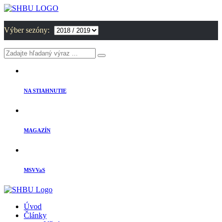
Výber sezóny:
NA STIAHNUTIE
MAGAZÍN
MSVVaS
Úvod
Články