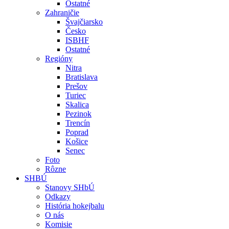
Ostatné
Zahraničie
Švajčiarsko
Česko
ISBHF
Ostatné
Regióny
Nitra
Bratislava
Prešov
Turiec
Skalica
Pezinok
Trencín
Poprad
Košice
Senec
Foto
Rôzne
SHBÚ
Stanovy SHbÚ
Odkazy
História hokejbalu
O nás
Komisie