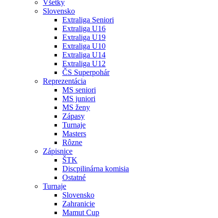
Všetky
Slovensko
Extraliga Seniori
Extraliga U16
Extraliga U19
Extraliga U10
Extraliga U14
Extraliga U12
ČS Superpohár
Reprezentácia
MS seniori
MS juniori
MS ženy
Zápasy
Turnaje
Masters
Rôzne
Zápisnice
ŠTK
Discpilinárna komisia
Ostatné
Turnaje
Slovensko
Zahranicie
Mamut Cup