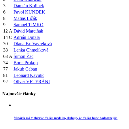
3
Damián Kořínek
6
Pavol KUNDEK
8
Matias Ličák
9
Samuel TIMKO
12
A
Dávid Marciňák
14
C
Adrián Dufala
30
Diana Br. Vavreková
38
Lenka Chmelíková
68
A
Šimon Žac
74
Boris Prokop
77
Jakub Caban
81
Leonard Kavulič
92
Oliver VETERÁNI
Najnovšie články
Minárik má v zbierke ďalšiu medailu, sľubuje, že ďalšia bude hodnotnejšia