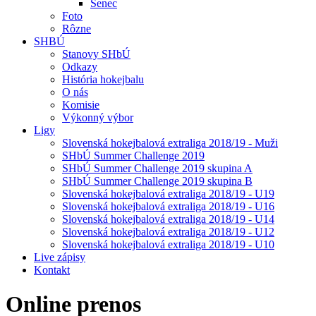
Senec
Foto
Rôzne
SHBÚ
Stanovy SHbÚ
Odkazy
História hokejbalu
O nás
Komisie
Výkonný výbor
Ligy
Slovenská hokejbalová extraliga 2018/19 - Muži
SHbÚ Summer Challenge 2019
SHbÚ Summer Challenge 2019 skupina A
SHbÚ Summer Challenge 2019 skupina B
Slovenská hokejbalová extraliga 2018/19 - U19
Slovenská hokejbalová extraliga 2018/19 - U16
Slovenská hokejbalová extraliga 2018/19 - U14
Slovenská hokejbalová extraliga 2018/19 - U12
Slovenská hokejbalová extraliga 2018/19 - U10
Live zápisy
Kontakt
Online
prenos