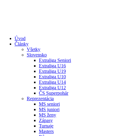
Úvod
Články
Všetky
Slovensko
Extraliga Seniori
Extraliga U16
Extraliga U19
Extraliga U10
Extraliga U14
Extraliga U12
ČS Superpohár
Reprezentácia
MS seniori
MS juniori
MS ženy
Zápasy
Turnaje
Masters