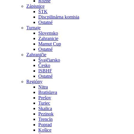
Rôzne
Zápisnice
ŠTK
Discpilinárna komisia
Ostatné
Turnaje
Slovensko
Zahranicie
Mamut Cup
Ostatné
Zahraničie
Švajčiarsko
Česko
ISBHF
Ostatné
Regióny
Nitra
Bratislava
Prešov
Turiec
Skalica
Pezinok
Trencín
Poprad
Košice