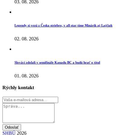
03. 08. 2026
Legendy si vezú z Česka striebro, v all star tíme Minárik aj Lajčiak
02. 08. 2026
Slováci zdolali v semifinále Kanadu BC a budú hrať o titul
01. 08. 2026
Rýchly kontakt
Odoslať
SHBÚ
2026