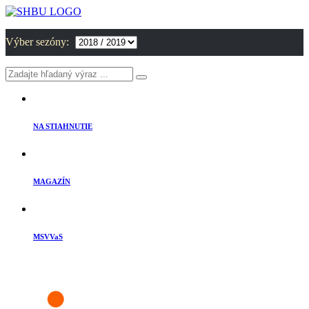
Výber sezóny:
NA STIAHNUTIE
MAGAZÍN
MSVVaS