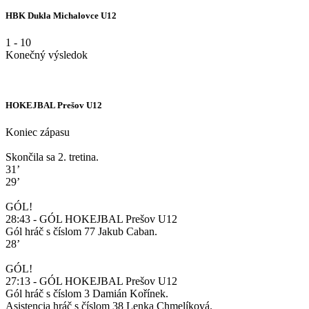
HBK Dukla Michalovce U12
1
-
10
Konečný výsledok
HOKEJBAL Prešov U12
Koniec zápasu
Skončila sa 2. tretina.
31’
29’
GÓL!
28:43 - GÓL HOKEJBAL Prešov U12
Gól hráč s číslom 77 Jakub Caban.
28’
GÓL!
27:13 - GÓL HOKEJBAL Prešov U12
Gól hráč s číslom 3 Damián Kořínek.
Asistencia hráč s číslom 38 Lenka Chmelíková.