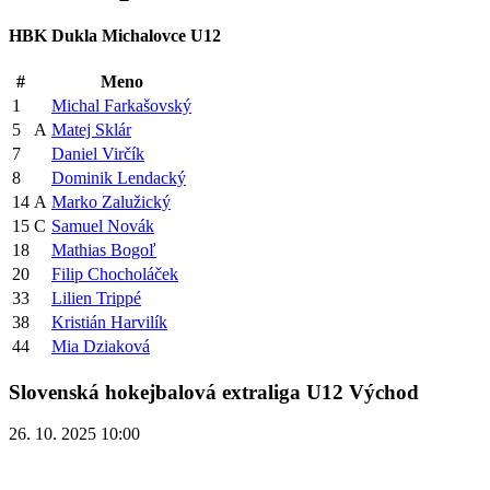
HBK Dukla Michalovce U12
#
Meno
1
Michal Farkašovský
5
A
Matej Sklár
7
Daniel Virčík
8
Dominik Lendacký
14
A
Marko Zalužický
15
C
Samuel Novák
18
Mathias Bogoľ
20
Filip Chocholáček
33
Lilien Trippé
38
Kristián Harvilík
44
Mia Dziaková
Slovenská hokejbalová extraliga U12 Východ
26. 10. 2025 10:00