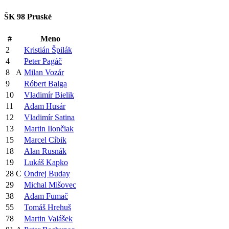
ŠK 98 Pruské
#
Meno
2
Kristián Špilák
4
Peter Pagáč
8
A
Milan Vozár
9
Róbert Balga
10
Vladimír Bielik
11
Adam Husár
12
Vladimír Satina
13
Martin Ilončiak
15
Marcel Cíbik
18
Alan Rusnák
19
Lukáš Kapko
28
C
Ondrej Buday
29
Michal Mišovec
38
Adam Fumač
55
Tomáš Hrehuš
78
Martin Valášek