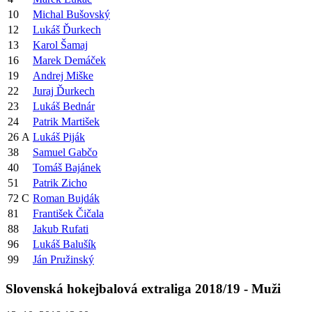
10
Michal Bušovský
12
Lukáš Ďurkech
13
Karol Šamaj
16
Marek Demáček
19
Andrej Miške
22
Juraj Ďurkech
23
Lukáš Bednár
24
Patrik Martišek
26
A
Lukáš Piják
38
Samuel Gabčo
40
Tomáš Bajánek
51
Patrik Zicho
72
C
Roman Bujdák
81
František Čičala
88
Jakub Rufati
96
Lukáš Balušík
99
Ján Pružinský
Slovenská hokejbalová extraliga 2018/19 - Muži