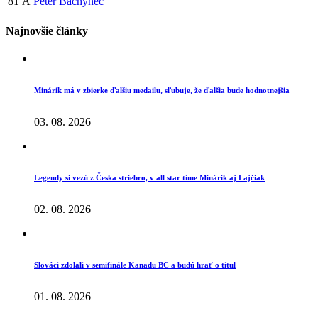
81
A
Peter Bachynec
Najnovšie články
Minárik má v zbierke ďalšiu medailu, sľubuje, že ďalšia bude hodnotnejšia
03. 08. 2026
Legendy si vezú z Česka striebro, v all star tíme Minárik aj Lajčiak
02. 08. 2026
Slováci zdolali v semifinále Kanadu BC a budú hrať o titul
01. 08. 2026