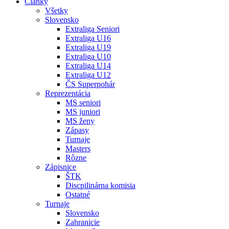
Články
Všetky
Slovensko
Extraliga Seniori
Extraliga U16
Extraliga U19
Extraliga U10
Extraliga U14
Extraliga U12
ČS Superpohár
Reprezentácia
MS seniori
MS juniori
MS ženy
Zápasy
Turnaje
Masters
Rôzne
Zápisnice
ŠTK
Discpilinárna komisia
Ostatné
Turnaje
Slovensko
Zahranicie