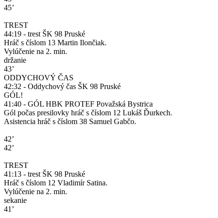
45’
TREST
44:19 - trest ŠK 98 Pruské
Hráč s číslom 13 Martin Ilončiak.
Vylúčenie na 2. min.
držanie
43’
ODDYCHOVÝ ČAS
42:32 - Oddychový čas ŠK 98 Pruské
GÓL!
41:40 - GÓL HBK PROTEF Považská Bystrica
Gól počas presilovky hráč s číslom 12 Lukáš Ďurkech.
Asistencia hráč s číslom 38 Samuel Gabčo.
42’
42’
TREST
41:13 - trest ŠK 98 Pruské
Hráč s číslom 12 Vladimír Satina.
Vylúčenie na 2. min.
sekanie
41’