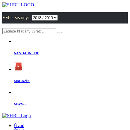
Výber sezóny:
NA STIAHNUTIE
MAGAZÍN
MSVVaS
Úvod