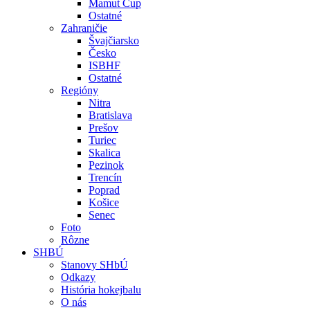
Mamut Cup
Ostatné
Zahraničie
Švajčiarsko
Česko
ISBHF
Ostatné
Regióny
Nitra
Bratislava
Prešov
Turiec
Skalica
Pezinok
Trencín
Poprad
Košice
Senec
Foto
Rôzne
SHBÚ
Stanovy SHbÚ
Odkazy
História hokejbalu
O nás