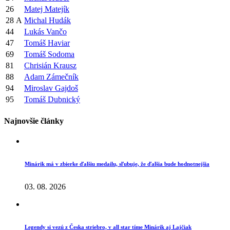
26
Matej Matejík
28
A
Michal Hudák
44
Lukás Vančo
47
Tomáš Haviar
69
Tomáš Sodoma
81
Chrisián Krausz
88
Adam Zámečník
94
Miroslav Gajdoš
95
Tomáš Dubnický
Najnovšie články
Minárik má v zbierke ďalšiu medailu, sľubuje, že ďalšia bude hodnotnejšia
03. 08. 2026
Legendy si vezú z Česka striebro, v all star tíme Minárik aj Lajčiak