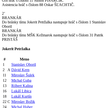
Gól hráč s číslom 11 Šimon PISARČÍK.
Asistencia hráč s číslom 88 Oskar ŠĽACHTIČ.
2’
BRANKÁR
Do bránky tímu Jokerit Petržalka nastupuje hráč s číslom 1 Stanislav
Oboril
BRANKÁR
Do bránky tímu MŠK Kežmarok nastupuje hráč s číslom 31 Patrik
PRISTÁŠ
Jokerit Petržalka
#
Meno
1
Stanislav Oboril
2
A
Dávid Kern
11
Miroslav Šulek
12
Michal Guba
13
Róbert Kalina
16
Lukáš Libica
18
Lukáš Kurtín
22
C
Miroslav Božik
24
Michal Huber