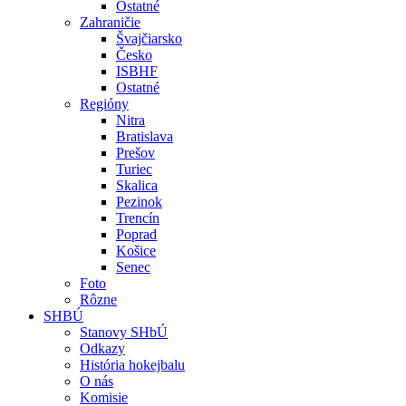
Ostatné
Zahraničie
Švajčiarsko
Česko
ISBHF
Ostatné
Regióny
Nitra
Bratislava
Prešov
Turiec
Skalica
Pezinok
Trencín
Poprad
Košice
Senec
Foto
Rôzne
SHBÚ
Stanovy SHbÚ
Odkazy
História hokejbalu
O nás
Komisie