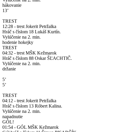
hákovanie
13’
TREST
12:28 - trest Jokerit Petržalka
Hráč s číslom 18 Lukáš Kurtín.
Vylúčenie na 2. min.
hodenie hokejky
TREST
04:32 - trest MŠK Kežmarok
Hráč s číslom 88 Oskar ŠĽACHTIČ.
Vylúčenie na 2. min.
držanie
5’
5’
TREST
04:12 - trest Jokerit Petržalka
Hráč s číslom 13 Róbert Kalina.
Vylúčenie na 2. min.
napadnutie
GÓL!
01:54 - GÓL MŠK Kežmarok