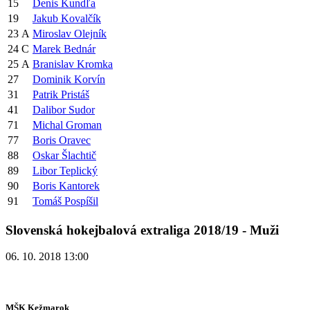
15
Denis Kundľa
19
Jakub Kovalčík
23
A
Miroslav Olejník
24
C
Marek Bednár
25
A
Branislav Kromka
27
Dominik Korvín
31
Patrik Pristáš
41
Dalibor Sudor
71
Michal Groman
77
Boris Oravec
88
Oskar Šlachtič
89
Libor Teplický
90
Boris Kantorek
91
Tomáš Pospíšil
Slovenská hokejbalová extraliga 2018/19 - Muži
06. 10. 2018 13:00
MŠK Kežmarok