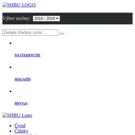
Výber sezóny:
NA STIAHNUTIE
MAGAZÍN
MSVVaS
Úvod
Články