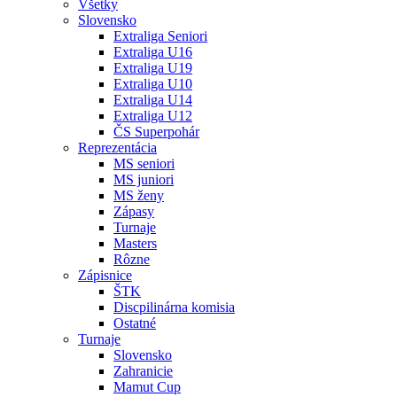
Všetky
Slovensko
Extraliga Seniori
Extraliga U16
Extraliga U19
Extraliga U10
Extraliga U14
Extraliga U12
ČS Superpohár
Reprezentácia
MS seniori
MS juniori
MS ženy
Zápasy
Turnaje
Masters
Rôzne
Zápisnice
ŠTK
Discpilinárna komisia
Ostatné
Turnaje
Slovensko
Zahranicie
Mamut Cup