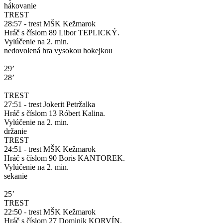
hákovanie
TREST
28:57 - trest MŠK Kežmarok
Hráč s číslom 89 Libor TEPLICKÝ.
Vylúčenie na 2. min.
nedovolená hra vysokou hokejkou
29’
28’
TREST
27:51 - trest Jokerit Petržalka
Hráč s číslom 13 Róbert Kalina.
Vylúčenie na 2. min.
držanie
TREST
24:51 - trest MŠK Kežmarok
Hráč s číslom 90 Boris KANTOREK.
Vylúčenie na 2. min.
sekanie
25’
TREST
22:50 - trest MŠK Kežmarok
Hráč s číslom 27 Dominik KORVÍN.