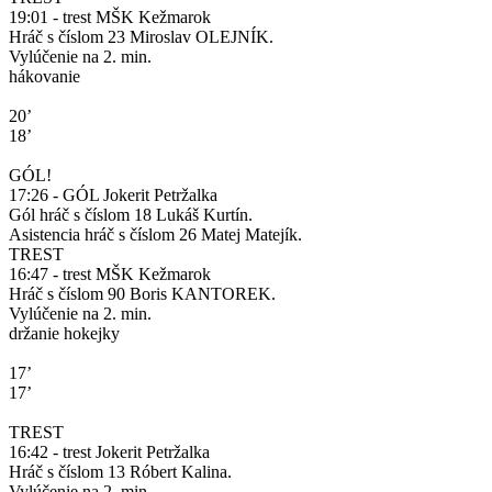
19:01 - trest MŠK Kežmarok
Hráč s číslom 23 Miroslav OLEJNÍK.
Vylúčenie na 2. min.
hákovanie
20’
18’
GÓL!
17:26 - GÓL Jokerit Petržalka
Gól hráč s číslom 18 Lukáš Kurtín.
Asistencia hráč s číslom 26 Matej Matejík.
TREST
16:47 - trest MŠK Kežmarok
Hráč s číslom 90 Boris KANTOREK.
Vylúčenie na 2. min.
držanie hokejky
17’
17’
TREST
16:42 - trest Jokerit Petržalka
Hráč s číslom 13 Róbert Kalina.
Vylúčenie na 2. min.