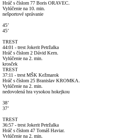
Hráč s číslom 77 Boris ORAVEC.
Vylúčenie na 10. min.
nešportové správanie
45’
45’
TREST
44:01 - trest Jokerit Petržalka
Hráč s číslom 2 Dávid Kern.
Vylúčenie na 2. min.
krosček
TREST
37:11 - trest MŠK Kežmarok
Hráč s číslom 25 Branislav KROMKA.
Vylúčenie na 2. min.
nedovolená hra vysokou hokejkou
38’
37’
TREST
36:57 - trest Jokerit Petržalka
Hráč s číslom 47 Tomáš Haviar.
Vylúčenie na 2. min.