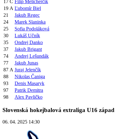
17
C
Filip Melicherčík
19
A
Ľubomír Biel
21
Jakub Regec
24
Marek Slaninka
25
Sofia Podoláková
30
Lukáš Učník
35
Ondrej Danko
37
Jakub Brigant
74
Andrej Lešundák
77
Jakub Junas
87
A
Juraj Jelenčík
88
Nikolas Čaniga
93
Denis Masaryk
97
Patrik Demitra
98
Alex Pavličko
Slovenská hokejbalová extraliga U16 západ
06. 04. 2025 14:30