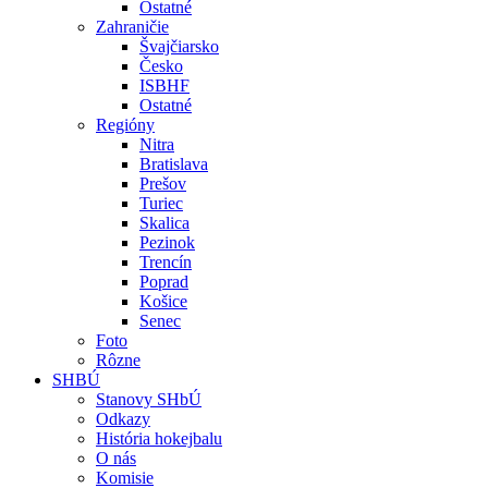
Ostatné
Zahraničie
Švajčiarsko
Česko
ISBHF
Ostatné
Regióny
Nitra
Bratislava
Prešov
Turiec
Skalica
Pezinok
Trencín
Poprad
Košice
Senec
Foto
Rôzne
SHBÚ
Stanovy SHbÚ
Odkazy
História hokejbalu
O nás
Komisie