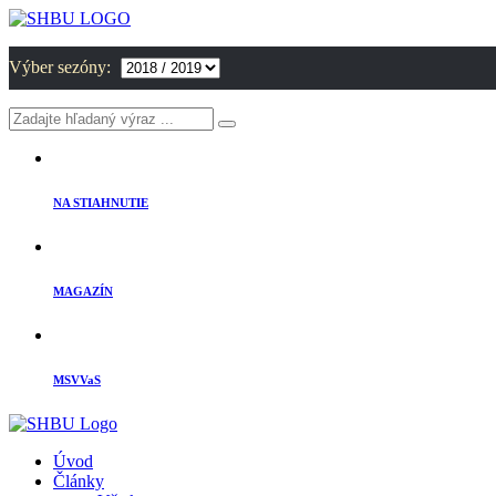
Výber sezóny:
NA STIAHNUTIE
MAGAZÍN
MSVVaS
Úvod
Články