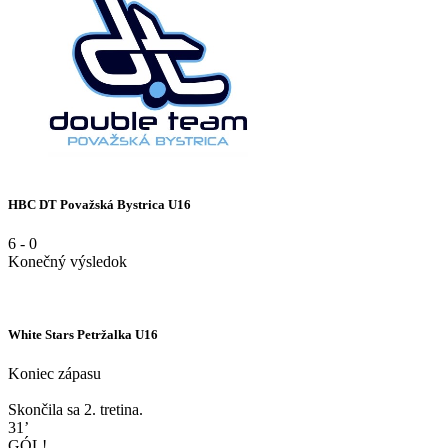
HBC DT Považská Bystrica U16
6
-
0
Konečný výsledok
White Stars Petržalka U16
Koniec zápasu
Skončila sa 2. tretina.
31’
GÓL!