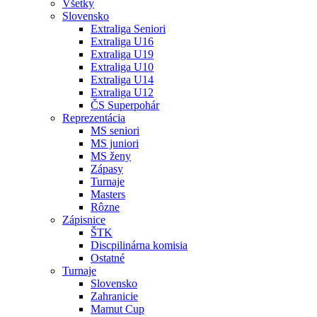
Všetky
Slovensko
Extraliga Seniori
Extraliga U16
Extraliga U19
Extraliga U10
Extraliga U14
Extraliga U12
ČS Superpohár
Reprezentácia
MS seniori
MS juniori
MS ženy
Zápasy
Turnaje
Masters
Rôzne
Zápisnice
ŠTK
Discpilinárna komisia
Ostatné
Turnaje
Slovensko
Zahranicie
Mamut Cup