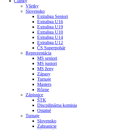
Články
Všetky
Slovensko
Extraliga Seniori
Extraliga U16
Extraliga U19
Extraliga U10
Extraliga U14
Extraliga U12
ČS Superpohár
Reprezentácia
MS seniori
MS juniori
MS ženy
Zápasy
Turnaje
Masters
Rôzne
Zápisnice
ŠTK
Discpilinárna komisia
Ostatné
Turnaje
Slovensko
Zahranicie