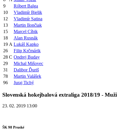
9
Róbert Balga
10
Vladimír Bielik
12
Vladimír Satina
13
Martin Ilončiak
15
Marcel Cíbik
18
Alan Rusnák
19
A
Lukáš Kapko
26
Filip Krčmárik
28
C
Ondrej Buday
29
Michal Mišovec
31
Dalibor Ďuriš
78
Martin Valášek
96
Juraj Tichý
Slovenská hokejbalová extraliga 2018/19 - Muži
23. 02. 2019 13:00
ŠK 98 Pruské