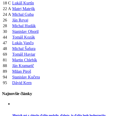
18
C
Lukáš Kurtín
22
A
Matej Matejík
24
A
Michal Guba
26
Ján Revaj
28
Michal Hudák
30
Stanislav Oboril
44
Tomáš Kozák
47
Lukás Vančo
48
Michal Šašura
69
Tomáš Haviar
81
Martin Chlebík
88
Ján Kramarič
89
Milan Piroš
94
Stanislav Kučera
95
Dávid Kern
Najnovšie články
Minárik má v zbierke ďalšiu medailu, sľubuje, že ďalšia bude hodnotnejšia