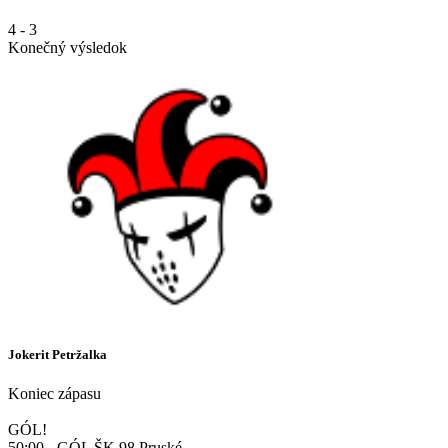
4
-
3
Konečný výsledok
Jokerit Petržalka
Koniec zápasu
GÓL!
50:00 - GÓL ŠK 98 Pruské