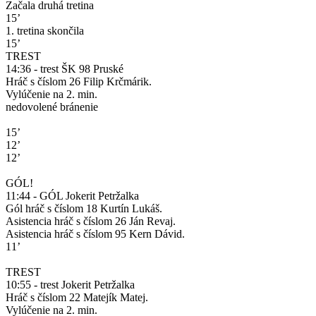
Začala druhá tretina
15’
1. tretina skončila
15’
TREST
14:36 - trest ŠK 98 Pruské
Hráč s číslom 26 Filip Krčmárik.
Vylúčenie na 2. min.
nedovolené bránenie
15’
12’
12’
GÓL!
11:44 - GÓL Jokerit Petržalka
Gól hráč s číslom 18 Kurtín Lukáš.
Asistencia hráč s číslom 26 Ján Revaj.
Asistencia hráč s číslom 95 Kern Dávid.
11’
TREST
10:55 - trest Jokerit Petržalka
Hráč s číslom 22 Matejík Matej.
Vylúčenie na 2. min.