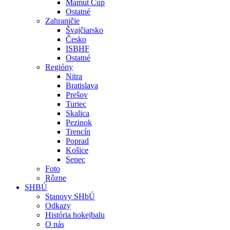
Mamut Cup
Ostatné
Zahraničie
Švajčiarsko
Česko
ISBHF
Ostatné
Regióny
Nitra
Bratislava
Prešov
Turiec
Skalica
Pezinok
Trencín
Poprad
Košice
Senec
Foto
Rôzne
SHBÚ
Stanovy SHbÚ
Odkazy
História hokejbalu
O nás