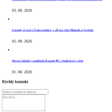
03. 08. 2026
Legendy si vezú z Česka striebro, v all star tíme Minárik aj Lajčiak
02. 08. 2026
Slováci zdolali v semifinále Kanadu BC a budú hrať o titul
01. 08. 2026
Rýchly kontakt