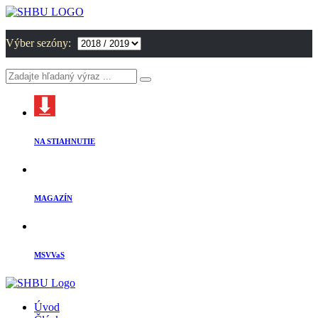
Výber sezóny:
NA STIAHNUTIE
MAGAZÍN
MSVVaS
Úvod