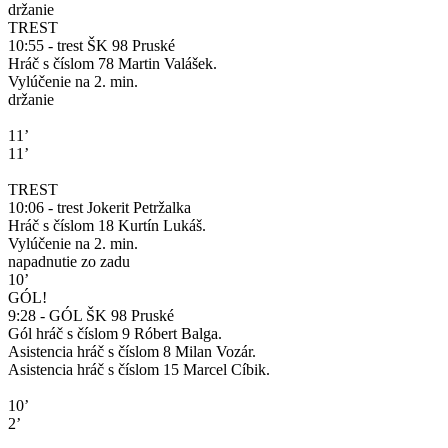
držanie
TREST
10:55 - trest ŠK 98 Pruské
Hráč s číslom 78 Martin Valášek.
Vylúčenie na 2. min.
držanie
11’
11’
TREST
10:06 - trest Jokerit Petržalka
Hráč s číslom 18 Kurtín Lukáš.
Vylúčenie na 2. min.
napadnutie zo zadu
10’
GÓL!
9:28 - GÓL ŠK 98 Pruské
Gól hráč s číslom 9 Róbert Balga.
Asistencia hráč s číslom 8 Milan Vozár.
Asistencia hráč s číslom 15 Marcel Cíbik.
10’
2’