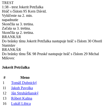
TREST
1:38 - trest Jokerit Petržalka
Hráč s číslom 95 Kern Dávid.
Vylúčenie na 2. min.
napadnutie
Skončila sa 3. tretina.
Začala sa 3. tretina.
Skončila sa 2. tretina.
BRANKÁR
Do bránky tímu Jokerit Petržalka nastupuje hráč s číslom 30 Oboril
Stanislav
BRANKÁR
Do bránky tímu ŠK 98 Pruské nastupuje hráč s číslom 29 Michal
Mišovec
Jokerit Petržalka
#
Meno
1
Tomáš Dubnický
11
Jakub Pavolka
12
Ján Struhárňanský
13
Róbert Kalina
16
Lukáš Libica