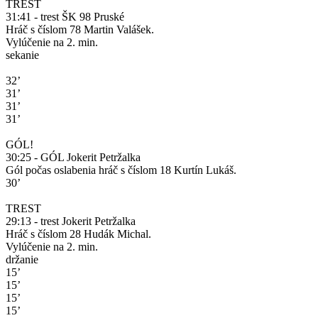
TREST
31:41 - trest ŠK 98 Pruské
Hráč s číslom 78 Martin Valášek.
Vylúčenie na 2. min.
sekanie
32’
31’
31’
31’
GÓL!
30:25 - GÓL Jokerit Petržalka
Gól počas oslabenia hráč s číslom 18 Kurtín Lukáš.
30’
TREST
29:13 - trest Jokerit Petržalka
Hráč s číslom 28 Hudák Michal.
Vylúčenie na 2. min.
držanie
15’
15’
15’
15’