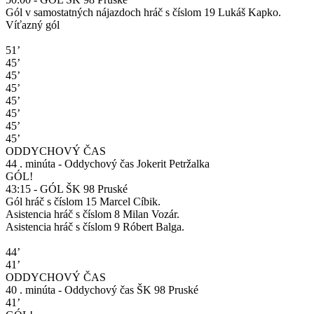
Gól v samostatných nájazdoch hráč s číslom 19 Lukáš Kapko.
Víťazný gól
51’
45’
45’
45’
45’
45’
45’
45’
ODDYCHOVÝ ČAS
44 . minúta - Oddychový čas Jokerit Petržalka
GÓL!
43:15 - GÓL ŠK 98 Pruské
Gól hráč s číslom 15 Marcel Cíbik.
Asistencia hráč s číslom 8 Milan Vozár.
Asistencia hráč s číslom 9 Róbert Balga.
44’
41’
ODDYCHOVÝ ČAS
40 . minúta - Oddychový čas ŠK 98 Pruské
41’