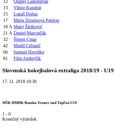
12
Ondrej Ladomirjak
13
Viktor Kundrát
15
Lukáš Dubas
17
Mária Dzurinová Patrície
18
A
Matej Štefkovič
21
A
Daniel Marcinčák
32
Šimon Cmar
42
Matúš Cifranič
66
Samuel Havrilko
81
Filip Andrejčík
Slovenská hokejbalová extraliga 2018/19 - U19
17. 11. 2018 10:30
MŠK HMHK Bauska Vranov nad Topľou U19
1
-
0
Konečný výsledok