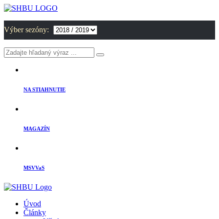
Výber sezóny:
NA STIAHNUTIE
MAGAZÍN
MSVVaS
Úvod
Články