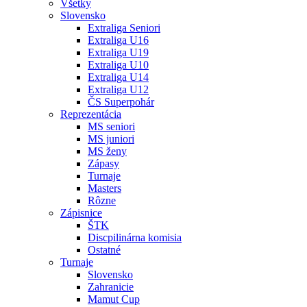
Všetky
Slovensko
Extraliga Seniori
Extraliga U16
Extraliga U19
Extraliga U10
Extraliga U14
Extraliga U12
ČS Superpohár
Reprezentácia
MS seniori
MS juniori
MS ženy
Zápasy
Turnaje
Masters
Rôzne
Zápisnice
ŠTK
Discpilinárna komisia
Ostatné
Turnaje
Slovensko
Zahranicie
Mamut Cup