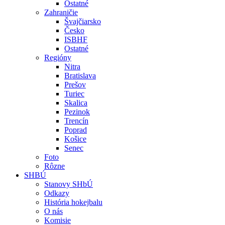
Ostatné
Zahraničie
Švajčiarsko
Česko
ISBHF
Ostatné
Regióny
Nitra
Bratislava
Prešov
Turiec
Skalica
Pezinok
Trencín
Poprad
Košice
Senec
Foto
Rôzne
SHBÚ
Stanovy SHbÚ
Odkazy
História hokejbalu
O nás
Komisie