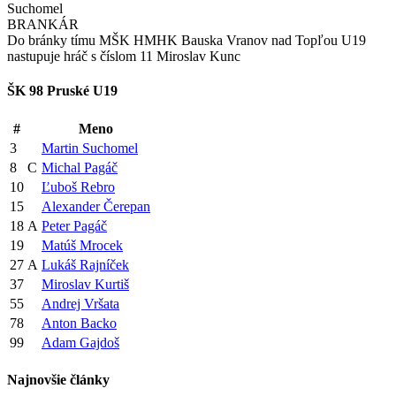
Suchomel
BRANKÁR
Do bránky tímu MŠK HMHK Bauska Vranov nad Topľou U19
nastupuje hráč s číslom 11 Miroslav Kunc
ŠK 98 Pruské U19
#
Meno
3
Martin Suchomel
8
C
Michal Pagáč
10
Ľuboš Rebro
15
Alexander Čerepan
18
A
Peter Pagáč
19
Matúš Mrocek
27
A
Lukáš Rajníček
37
Miroslav Kurtiš
55
Andrej Vršata
78
Anton Backo
99
Adam Gajdoš
Najnovšie články