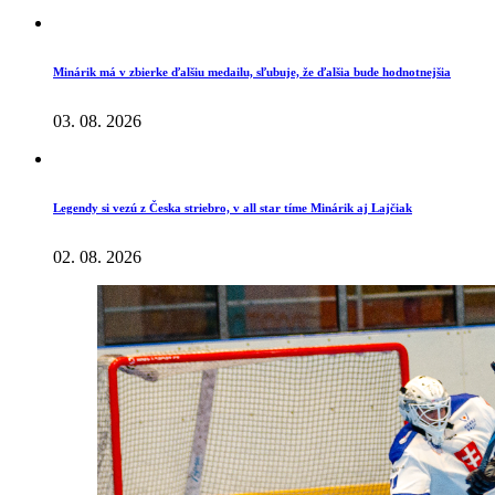
Minárik má v zbierke ďalšiu medailu, sľubuje, že ďalšia bude hodnotnejšia
03. 08. 2026
Legendy si vezú z Česka striebro, v all star tíme Minárik aj Lajčiak
02. 08. 2026