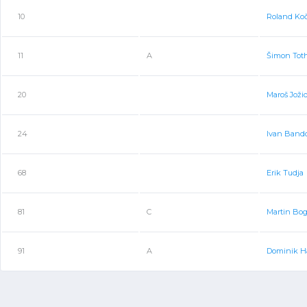
10
Roland Koč
11
A
Šimon Tot
20
Maroš Joži
24
Ivan Band
68
Erik Tudja
81
C
Martin Bo
91
A
Dominik Ha