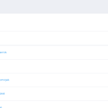
erník
omirjak
drát
as