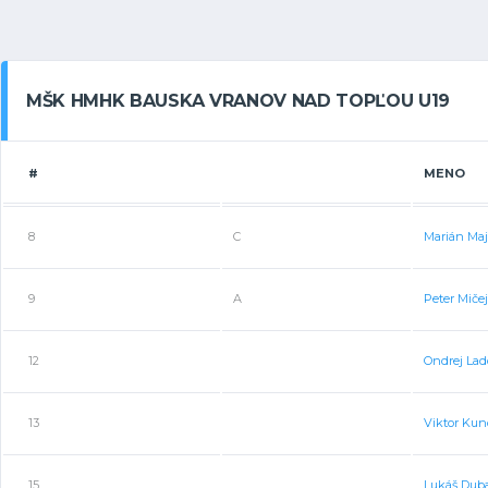
MŠK HMHK BAUSKA VRANOV NAD TOPĽOU U19
#
MENO
8
C
Marián Maj
9
A
Peter Mičej
12
Ondrej Lad
13
Viktor Kun
15
Lukáš Dub