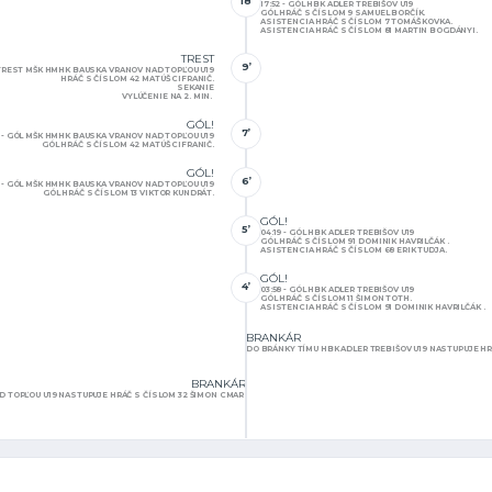
18’
17:52 - GÓL HBK ADLER TREBIŠOV U19
GÓL HRÁČ S ČÍSLOM 9 SAMUEL BORČÍK.
ASISTENCIA HRÁČ S ČÍSLOM 7 TOMÁŠ KOVKA.
ASISTENCIA HRÁČ S ČÍSLOM 81 MARTIN BOGDÁNYI.
TREST
9’
- TREST MŠK HMHK BAUSKA VRANOV NAD TOPĽOU U19
HRÁČ S ČÍSLOM 42 MATÚŠ CIFRANIČ.
SEKANIE
VYLÚČENIE NA 2. MIN.
GÓL!
7’
1 - GÓL MŠK HMHK BAUSKA VRANOV NAD TOPĽOU U19
GÓL HRÁČ S ČÍSLOM 42 MATÚŠ CIFRANIČ.
GÓL!
6’
3 - GÓL MŠK HMHK BAUSKA VRANOV NAD TOPĽOU U19
GÓL HRÁČ S ČÍSLOM 13 VIKTOR KUNDRÁT.
GÓL!
5’
04:19 - GÓL HBK ADLER TREBIŠOV U19
GÓL HRÁČ S ČÍSLOM 91 DOMINIK HAVRILČÁK .
ASISTENCIA HRÁČ S ČÍSLOM 68 ERIK TUDJA.
GÓL!
4’
03:58 - GÓL HBK ADLER TREBIŠOV U19
GÓL HRÁČ S ČÍSLOM 11 ŠIMON TOTH.
ASISTENCIA HRÁČ S ČÍSLOM 91 DOMINIK HAVRILČÁK .
BRANKÁR
DO BRÁNKY TÍMU HBK ADLER TREBIŠOV U19 NASTUPUJE HR
BRANKÁR
 TOPĽOU U19 NASTUPUJE HRÁČ S ČÍSLOM 32 ŠIMON CMAR