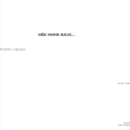
MŠK HMHK BAUSKA VRANOV NAD TOPĽOU U19
Koniec zápasu
44:18 - O
42:4
GÓL POČAS