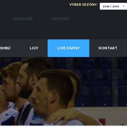
VÝBER SEZÓNY:
MAGAZÍN
MSVVAS
SHBÚ
LIGY
LIVE ZÁPISY
KONTAKT