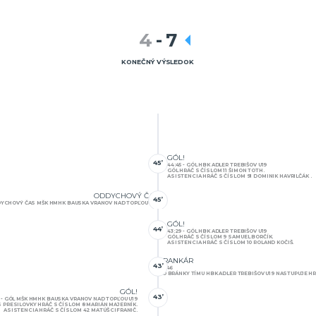
4
-
7
KONEČNÝ VÝSLEDOK
GÓL!
45’
44:45 - GÓL HBK ADLER TREBIŠOV U19
GÓL HRÁČ S ČÍSLOM 11 ŠIMON TOTH.
ASISTENCIA HRÁČ S ČÍSLOM 91 DOMINIK HAVRILČÁK .
ODDYCHOVÝ ČAS
45’
DDYCHOVÝ ČAS MŠK HMHK BAUSKA VRANOV NAD TOPĽOU U19
GÓL!
44’
43:29 - GÓL HBK ADLER TREBIŠOV U19
GÓL HRÁČ S ČÍSLOM 9 SAMUEL BORČÍK.
ASISTENCIA HRÁČ S ČÍSLOM 10 ROLAND KOČIŠ.
BRANKÁR
43’
42:46
DO BRÁNKY TÍMU HBK ADLER TREBIŠOV U19 NASTUPUJE HR
GÓL!
43’
6 - GÓL MŠK HMHK BAUSKA VRANOV NAD TOPĽOU U19
 PRESILOVKY HRÁČ S ČÍSLOM 8 MARIÁN MAJERNÍK.
ASISTENCIA HRÁČ S ČÍSLOM 42 MATÚŠ CIFRANIČ.