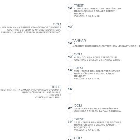
TREST
42’
41:38 - TREST HBK ADLER TREBIŠOV U19
HRÁČ S ČÍSLOM 8 EDUARD KÁROLYI.
HRUBOSŤ
VYLÚČENIE NA 2. MIN.
GÓL!
42’
9 - GÓL MŠK HMHK BAUSKA VRANOV NAD TOPĽOU U19
GÓL HRÁČ S ČÍSLOM 12 ONDREJ LADOMIRJAK.
ASISTENCIA HRÁČ S ČÍSLOM 18 MATEJ ŠTEFKOVIČ.
BRANKÁR
42’
41:18
DO BRÁNKY TÍMU HBK ADLER TREBIŠOV U19 NASTUPUJE H
GÓL!
42’
41:18 - GÓL HBK ADLER TREBIŠOV U19
GÓL HRÁČ S ČÍSLOM 20 MAROŠ JOŽIOV .
TREST
36’
35:12 - TREST HBK ADLER TREBIŠOV U19
HRÁČ S ČÍSLOM 8 EDUARD KÁROLYI.
HRUBOSŤ
VYLÚČENIE NA 2. MIN.
TREST
36’
- TREST MŠK HMHK BAUSKA VRANOV NAD TOPĽOU U19
HRÁČ S ČÍSLOM 15 LUKÁŠ DUBAS.
HRUBOSŤ
VYLÚČENIE NA 2. MIN.
GÓL!
27’
26:01 - GÓL HBK ADLER TREBIŠOV U19
GÓL HRÁČ S ČÍSLOM 24 IVAN BANDOĽA.
TREST
23’
22:59 - TREST HBK ADLER TREBIŠOV U19
HRÁČ S ČÍSLOM 8 EDUARD KÁROLYI.
PODRAZENIE
VYLÚČENIE NA 2. MIN.
GÓL!