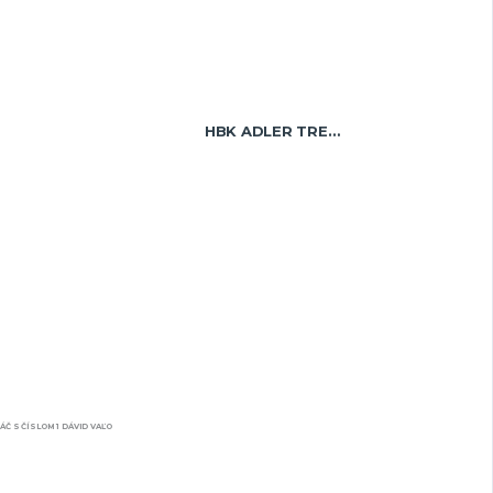
HBK ADLER TREBIŠOV U19
ÁČ S ČÍSLOM 1 DÁVID VAĽO