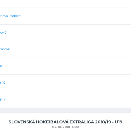
inová Patrície
kovič
cinčák
ar
anič
jčík
SLOVENSKÁ HOKEJBALOVÁ EXTRALIGA 2018/19 - U19
07. 10. 2018 14:00