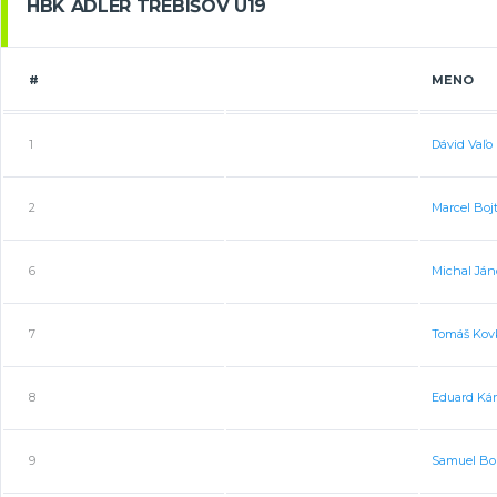
HBK ADLER TREBIŠOV U19
#
MENO
1
Dávid Vaľo
2
Marcel Boj
6
Michal Ján
7
Tomáš Kov
8
Eduard Kár
9
Samuel Bo