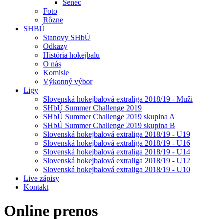
Senec
Foto
Rôzne
SHBÚ
Stanovy SHbÚ
Odkazy
História hokejbalu
O nás
Komisie
Výkonný výbor
Ligy
Slovenská hokejbalová extraliga 2018/19 - Muži
SHbÚ Summer Challenge 2019
SHbÚ Summer Challenge 2019 skupina A
SHbÚ Summer Challenge 2019 skupina B
Slovenská hokejbalová extraliga 2018/19 - U19
Slovenská hokejbalová extraliga 2018/19 - U16
Slovenská hokejbalová extraliga 2018/19 - U14
Slovenská hokejbalová extraliga 2018/19 - U12
Slovenská hokejbalová extraliga 2018/19 - U10
Live zápisy
Kontakt
Online
prenos