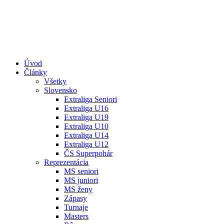
Úvod
Články
Všetky
Slovensko
Extraliga Seniori
Extraliga U16
Extraliga U19
Extraliga U10
Extraliga U14
Extraliga U12
ČS Superpohár
Reprezentácia
MS seniori
MS juniori
MS ženy
Zápasy
Turnaje
Masters