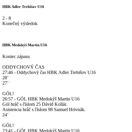
HBK Adler Trebišov U16
2
-
8
Konečný výsledok
HBK Medokýš Martin U16
Koniec zápasu
ODDYCHOVÝ ČAS
27:46 - Oddychový čas HBK Adler Trebišov U16
28’
27’
GÓL!
26:57 - GÓL HBK Medokýš Martin U16
Gól hráč s číslom 25 Dávid Kollár.
Asistencia hráč s číslom 98 Samuel Hrivnák.
24’
GÓL!
23:41 - GÓL HBK Medokýš Martin U16