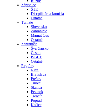
Rôzne
Zápisnice
ŠTK
Discpilinárna komisia
Ostatné
Turnaje
Slovensko
Zahranicie
Mamut Cup
Ostatné
Zahraničie
Švajčiarsko
Česko
ISBHF
Ostatné
Regióny
Nitra
Bratislava
Prešov
Turiec
Skalica
Pezinok
Trencín
Poprad
Košice