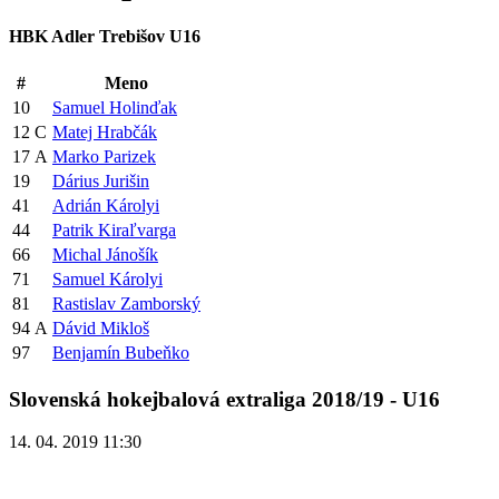
HBK Adler Trebišov U16
#
Meno
10
Samuel Holinďak
12
C
Matej Hrabčák
17
A
Marko Parizek
19
Dárius Jurišin
41
Adrián Károlyi
44
Patrik Kiraľvarga
66
Michal Jánošík
71
Samuel Károlyi
81
Rastislav Zamborský
94
A
Dávid Mikloš
97
Benjamín Bubeňko
Slovenská hokejbalová extraliga 2018/19 - U16
14. 04. 2019 11:30