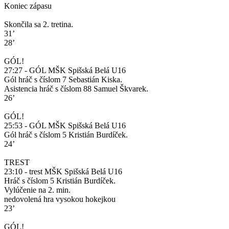
Koniec zápasu
Skončila sa 2. tretina.
31’
28’
GÓL!
27:27 - GÓL MŠK Spišská Belá U16
Gól hráč s číslom 7 Sebastián Kiska.
Asistencia hráč s číslom 88 Samuel Škvarek.
26’
GÓL!
25:53 - GÓL MŠK Spišská Belá U16
Gól hráč s číslom 5 Kristián Burdíček.
24’
TREST
23:10 - trest MŠK Spišská Belá U16
Hráč s číslom 5 Kristián Burdíček.
Vylúčenie na 2. min.
nedovolená hra vysokou hokejkou
23’
GÓL!