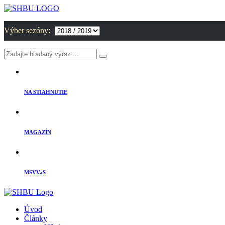
Výber sezóny:
NA STIAHNUTIE
MAGAZÍN
MSVVaS
Úvod
Články