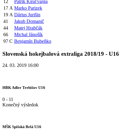
12
Patrik Kiraľvarga
17
A
Marko Parizek
19
A
Dárius Jurišin
41
Jakub Domanič
44
Matej Hrabčák
66
Michal Jánošík
97
C
Benjamín Bubeňko
Slovenská hokejbalová extraliga 2018/19 - U16
24. 03. 2019 16:00
HBK Adler Trebišov U16
0
-
11
Konečný výsledok
MŠK Spišská Belá U16