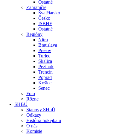
Ostatné
Zahraničie
Švajčiarsko
Česko
ISBHF
Ostatné
Regióny
Nitra
Bratislava
Prešov
Turiec
Skalica
Pezinok
Trencín
Poprad
Košice
Senec
Foto
Rôzne
SHBÚ
Stanovy SHbÚ
Odkazy
História hokejbalu
O nás
Komisie