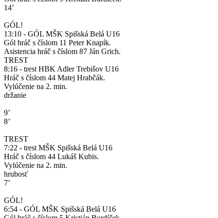
14’
GÓL!
13:10 - GÓL MŠK Spišská Belá U16
Gól hráč s číslom 11 Peter Knapík.
Asistencia hráč s číslom 87 Ján Grich.
TREST
8:16 - trest HBK Adler Trebišov U16
Hráč s číslom 44 Matej Hrabčák.
Vylúčenie na 2. min.
držanie
9’
8’
TREST
7:22 - trest MŠK Spišská Belá U16
Hráč s číslom 44 Lukáš Kubis.
Vylúčenie na 2. min.
hrubosť
7’
GÓL!
6:54 - GÓL MŠK Spišská Belá U16
Gól hráč s číslom 5 Kristián Burdíček.