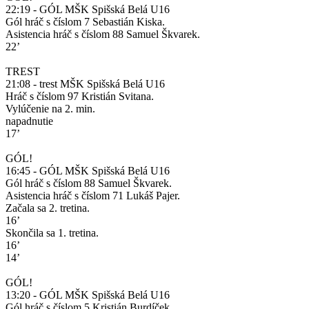
22:19 - GÓL MŠK Spišská Belá U16
Gól hráč s číslom 7 Sebastián Kiska.
Asistencia hráč s číslom 88 Samuel Škvarek.
22’
TREST
21:08 - trest MŠK Spišská Belá U16
Hráč s číslom 97 Kristián Svitana.
Vylúčenie na 2. min.
napadnutie
17’
GÓL!
16:45 - GÓL MŠK Spišská Belá U16
Gól hráč s číslom 88 Samuel Škvarek.
Asistencia hráč s číslom 71 Lukáš Pajer.
Začala sa 2. tretina.
16’
Skončila sa 1. tretina.
16’
14’
GÓL!
13:20 - GÓL MŠK Spišská Belá U16
Gól hráč s číslom 5 Kristián Burdíček.