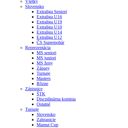
Všetky
Slovensko
Extraliga Seniori
Extraliga U16
Extraliga U19
Extraliga U10
Extraliga U14
Extraliga U12
ČS Superpohár
Reprezentácia
MS seniori
MS juniori
MS ženy
Zápasy
Turnaje
Masters
Rôzne
Zápisnice
ŠTK
Discpilinárna komisia
Ostatné
Turnaje
Slovensko
Zahranicie
Mamut Cup