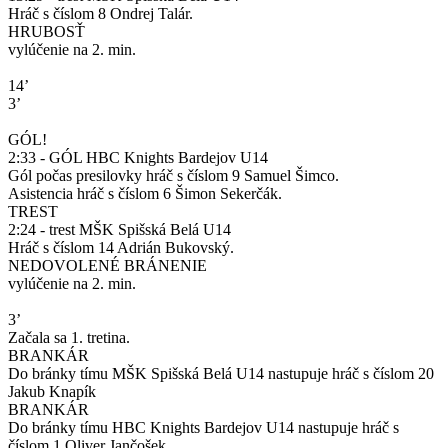
Hráč s číslom 8 Ondrej Talár.
HRUBOSŤ
vylúčenie na 2. min.
14’
3’
GÓL!
2:33 - GÓL HBC Knights Bardejov U14
Gól počas presilovky hráč s číslom 9 Samuel Šimco.
Asistencia hráč s číslom 6 Šimon Sekerčák.
TREST
2:24 - trest MŠK Spišská Belá U14
Hráč s číslom 14 Adrián Bukovský.
NEDOVOLENÉ BRÁNENIE
vylúčenie na 2. min.
3’
Začala sa 1. tretina.
BRANKÁR
Do bránky tímu MŠK Spišská Belá U14 nastupuje hráč s číslom 20
Jakub Knapík
BRANKÁR
Do bránky tímu HBC Knights Bardejov U14 nastupuje hráč s
číslom 1 Oliver Jančošek