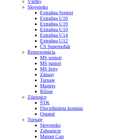
Všetky
Slovensko
Extraliga Seniori
Extraliga U16
Extraliga U19
Extraliga U10
Extraliga U14
Extraliga U12
ČS Superpohár
Reprezentácia
MS seniori
MS juniori
MS ženy
Zápasy
Turnaje
Masters
Rôzne
Zápisnice
ŠTK
Discpilinárna komisia
Ostatné
Turnaje
Slovensko
Zahranicie
Mamut Cup