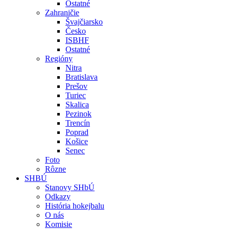
Ostatné
Zahraničie
Švajčiarsko
Česko
ISBHF
Ostatné
Regióny
Nitra
Bratislava
Prešov
Turiec
Skalica
Pezinok
Trencín
Poprad
Košice
Senec
Foto
Rôzne
SHBÚ
Stanovy SHbÚ
Odkazy
História hokejbalu
O nás
Komisie