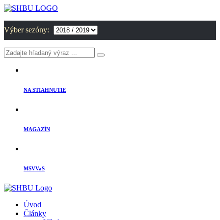
Výber sezóny:
NA STIAHNUTIE
MAGAZÍN
MSVVaS
Úvod
Články