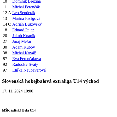
10
Dominik Brežina
11
Michal Ferenčák
12
A
Leo Senderák
13
Marína Pacigová
14
C
Adrián Bukovský
18
Eduard Pajer
20
Jakub Knapík
27
Juraj Mešár
30
Adam Kubov
38
Michal Kováč
87
Eva Ferenčákova
92
Radoslav Svatý
97
Eliška Neupaverová
Slovenská hokejbalová extraliga U14 východ
17. 11. 2024 10:00
MŠK Spišská Belá U14