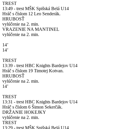
TREST
13:49 - trest MŠK Spišská Belá U14
Hráč s číslom 12 Leo Senderák.
HRUBOSŤ
vylúčenie na 2. min.
VRAZENIE NA MANTINEL
vylúčenie na 2. min.
14’
14’
TREST
13:39 - trest HBC Knights Bardejov U14
Hráč s číslom 19 Timotej Kotvan.
HRUBOSŤ
vylúčenie na 2. min.
14’
TREST
13:31 - trest HBC Knights Bardejov U14
Hráč s číslom 6 Šimon Sekerčák.
DRŽANIE HOKEJKY
vylúčenie na 2. min.
TREST
13:29 - trest MŠK Spišská Belá U14