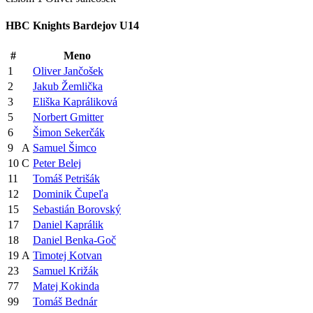
HBC Knights Bardejov U14
#
Meno
1
Oliver Jančošek
2
Jakub Žemlička
3
Eliška Kapráliková
5
Norbert Gmitter
6
Šimon Sekerčák
9
A
Samuel Šimco
10
C
Peter Belej
11
Tomáš Petrišák
12
Dominik Čupeľa
15
Sebastián Borovský
17
Daniel Kaprálik
18
Daniel Benka-Goč
19
A
Timotej Kotvan
23
Samuel Križák
77
Matej Kokinda
99
Tomáš Bednár