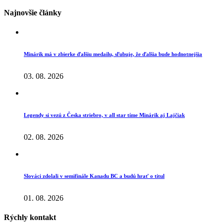
Najnovšie články
Minárik má v zbierke ďalšiu medailu, sľubuje, že ďalšia bude hodnotnejšia
03. 08. 2026
Legendy si vezú z Česka striebro, v all star tíme Minárik aj Lajčiak
02. 08. 2026
Slováci zdolali v semifinále Kanadu BC a budú hrať o titul
01. 08. 2026
Rýchly kontakt