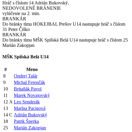
Hráč s číslom 14 Adrián Bukovský.
NEDOVOLENÉ BRÁNENIE
vylúčenie na 2. min.
BRANKÁR
Do bránky tímu HOKEJBAL Prešov U14 nastupuje hráč s číslom
31 Peter Čiško
BRANKÁR
Do bránky tímu MŠK Spišská Belá U14 nastupuje hráč s číslom 25
Marián Zakopjan
MŠK Spišská Belá U14
#
Meno
8
Ondrej Talár
9
Michal Ferenčák
10
Britaňák Pavol
11
Marek Novajovský
12
A
Leo Senderák
13
Marína Pacigová
14
C
Adrián Bukovský
18
Patrik Šperka
25
Marián Zakopjan