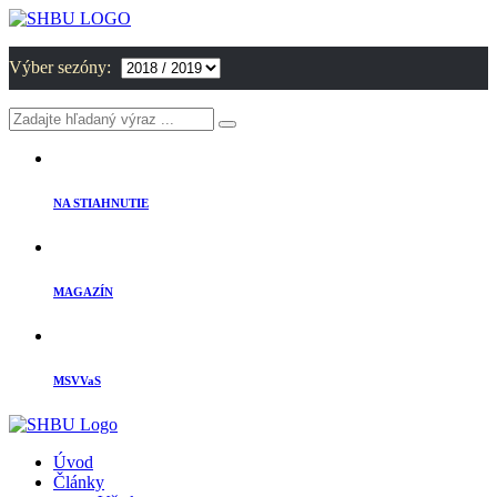
Výber sezóny:
NA STIAHNUTIE
MAGAZÍN
MSVVaS
Úvod
Články