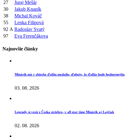
27
Juraj Mešár
30
Jakub Knapík
38
Michal Kováč
55
Lenka Filipová
92
A
Radoslav Svatý
97
Eva Ferenčákova
Najnovšie články
Minárik má v zbierke ďalšiu medailu, sľubuje, že ďalšia bude hodnotnejšia
03. 08. 2026
Legendy si vezú z Česka striebro, v all star tíme Minárik aj Lajčiak
02. 08. 2026