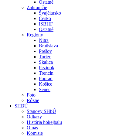
Ostatné
Zahraničie
Švajčiarsko
Česko
ISBHF
Ostatné
Regióny
Nitra
Bratislava
Prešov
Turiec
Skalica
Pezinok
Trencín
Poprad
Košice
Senec
Foto
Rôzne
SHBÚ
Stanovy SHbÚ
Odkazy
História hokejbalu
O nás
Komisie