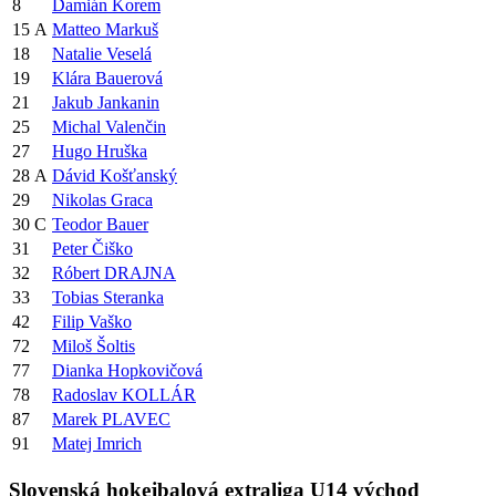
8
Damián Korem
15
A
Matteo Markuš
18
Natalie Veselá
19
Klára Bauerová
21
Jakub Jankanin
25
Michal Valenčin
27
Hugo Hruška
28
A
Dávid Košťanský
29
Nikolas Graca
30
C
Teodor Bauer
31
Peter Čiško
32
Róbert DRAJNA
33
Tobias Steranka
42
Filip Vaško
72
Miloš Šoltis
77
Dianka Hopkovičová
78
Radoslav KOLLÁR
87
Marek PLAVEC
91
Matej Imrich
Slovenská hokejbalová extraliga U14 východ