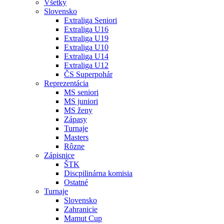
Všetky
Slovensko
Extraliga Seniori
Extraliga U16
Extraliga U19
Extraliga U10
Extraliga U14
Extraliga U12
ČS Superpohár
Reprezentácia
MS seniori
MS juniori
MS ženy
Zápasy
Turnaje
Masters
Rôzne
Zápisnice
ŠTK
Discpilinárna komisia
Ostatné
Turnaje
Slovensko
Zahranicie
Mamut Cup