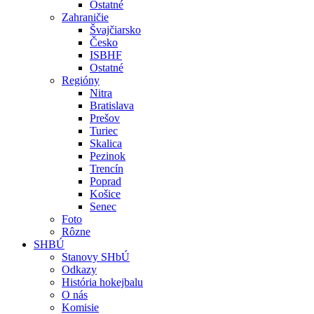
Ostatné
Zahraničie
Švajčiarsko
Česko
ISBHF
Ostatné
Regióny
Nitra
Bratislava
Prešov
Turiec
Skalica
Pezinok
Trencín
Poprad
Košice
Senec
Foto
Rôzne
SHBÚ
Stanovy SHbÚ
Odkazy
História hokejbalu
O nás
Komisie