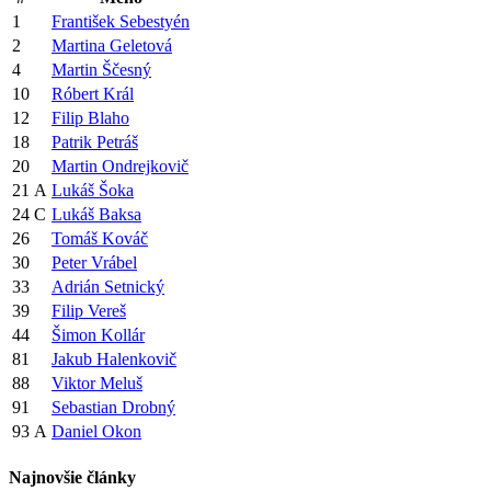
1
František Sebestyén
2
Martina Geletová
4
Martin Ščesný
10
Róbert Král
12
Filip Blaho
18
Patrik Petráš
20
Martin Ondrejkovič
21
A
Lukáš Šoka
24
C
Lukáš Baksa
26
Tomáš Kováč
30
Peter Vrábel
33
Adrián Setnický
39
Filip Vereš
44
Šimon Kollár
81
Jakub Halenkovič
88
Viktor Meluš
91
Sebastian Drobný
93
A
Daniel Okon
Najnovšie články