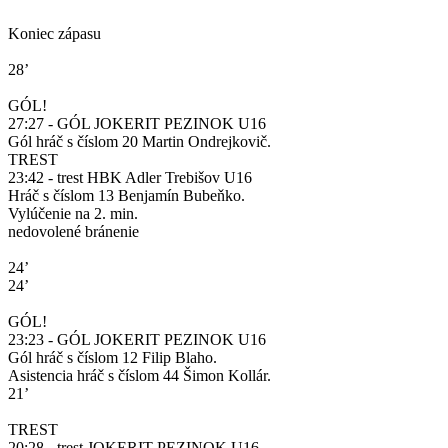
Koniec zápasu
28’
GÓL!
27:27 - GÓL JOKERIT PEZINOK U16
Gól hráč s číslom 20 Martin Ondrejkovič.
TREST
23:42 - trest HBK Adler Trebišov U16
Hráč s číslom 13 Benjamín Bubeňko.
Vylúčenie na 2. min.
nedovolené bránenie
24’
24’
GÓL!
23:23 - GÓL JOKERIT PEZINOK U16
Gól hráč s číslom 12 Filip Blaho.
Asistencia hráč s číslom 44 Šimon Kollár.
21’
TREST
20:28 - trest JOKERIT PEZINOK U16