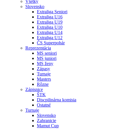
Všetky
Slovensko
Extraliga Seniori
Extraliga U16
Extraliga U19
Extraliga U10
Extraliga U14
Extraliga U12
ČS Superpohár
Reprezentácia
MS seniori
MS juniori
MS ženy
Zápasy
Turnaje
Masters
Rôzne
Zápisnice
ŠTK
Discpilinárna komisia
Ostatné
Turnaje
Slovensko
Zahranicie
Mamut Cup