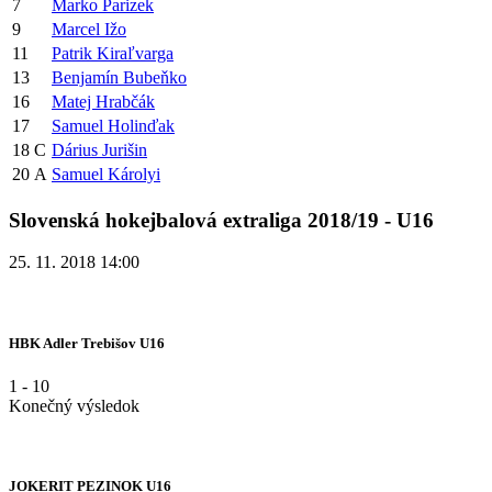
7
Marko Parizek
9
Marcel Ižo
11
Patrik Kiraľvarga
13
Benjamín Bubeňko
16
Matej Hrabčák
17
Samuel Holinďak
18
C
Dárius Jurišin
20
A
Samuel Károlyi
Slovenská hokejbalová extraliga 2018/19 - U16
25. 11. 2018 14:00
HBK Adler Trebišov U16
1
-
10
Konečný výsledok
JOKERIT PEZINOK U16