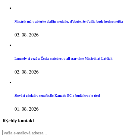
Minárik má v zbierke ďalšiu medailu, sľubuje, že ďalšia bude hodnotnejšia
03. 08. 2026
Legendy si vezú z Česka striebro, v all star tíme Minárik aj Lajčiak
02. 08. 2026
Slováci zdolali v semifinále Kanadu BC a budú hrať o titul
01. 08. 2026
Rýchly kontakt