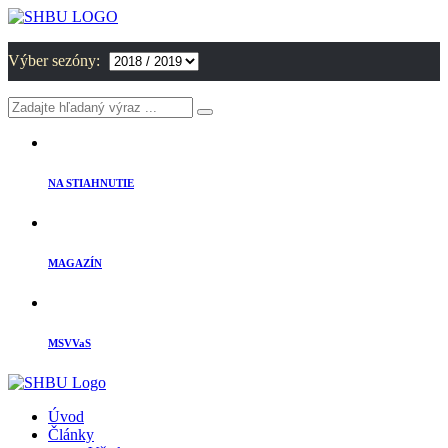
Výber sezóny:
NA STIAHNUTIE
MAGAZÍN
MSVVaS
Úvod
Články