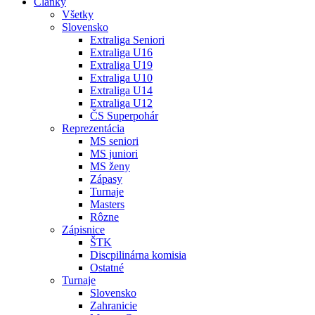
Články
Všetky
Slovensko
Extraliga Seniori
Extraliga U16
Extraliga U19
Extraliga U10
Extraliga U14
Extraliga U12
ČS Superpohár
Reprezentácia
MS seniori
MS juniori
MS ženy
Zápasy
Turnaje
Masters
Rôzne
Zápisnice
ŠTK
Discpilinárna komisia
Ostatné
Turnaje
Slovensko
Zahranicie