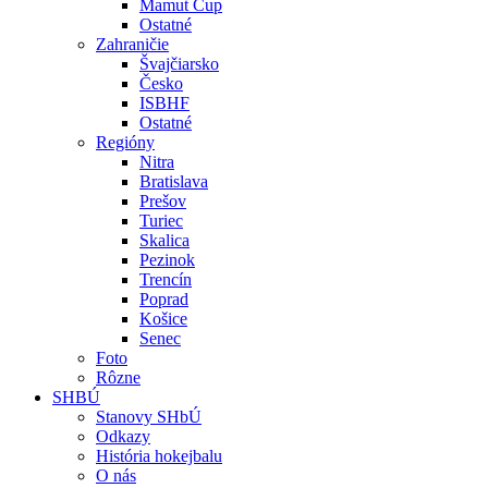
Mamut Cup
Ostatné
Zahraničie
Švajčiarsko
Česko
ISBHF
Ostatné
Regióny
Nitra
Bratislava
Prešov
Turiec
Skalica
Pezinok
Trencín
Poprad
Košice
Senec
Foto
Rôzne
SHBÚ
Stanovy SHbÚ
Odkazy
História hokejbalu
O nás