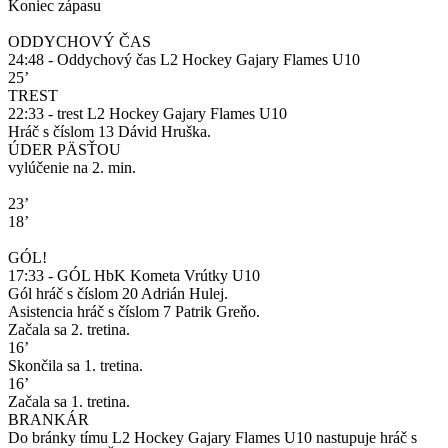
Koniec zápasu
ODDYCHOVÝ ČAS
24:48 - Oddychový čas L2 Hockey Gajary Flames U10
25’
TREST
22:33 - trest L2 Hockey Gajary Flames U10
Hráč s číslom 13 Dávid Hruška.
ÚDER PÄSŤOU
vylúčenie na 2. min.
23’
18’
GÓL!
17:33 - GÓL HbK Kometa Vrútky U10
Gól hráč s číslom 20 Adrián Hulej.
Asistencia hráč s číslom 7 Patrik Greňo.
Začala sa 2. tretina.
16’
Skončila sa 1. tretina.
16’
Začala sa 1. tretina.
BRANKÁR
Do bránky tímu L2 Hockey Gajary Flames U10 nastupuje hráč s