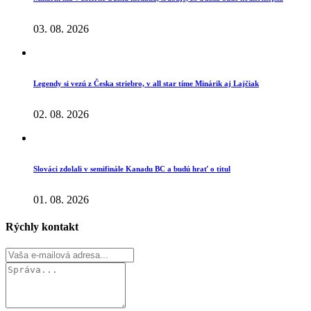
03. 08. 2026
Legendy si vezú z Česka striebro, v all star tíme Minárik aj Lajčiak
02. 08. 2026
Slováci zdolali v semifinále Kanadu BC a budú hrať o titul
01. 08. 2026
Rýchly kontakt