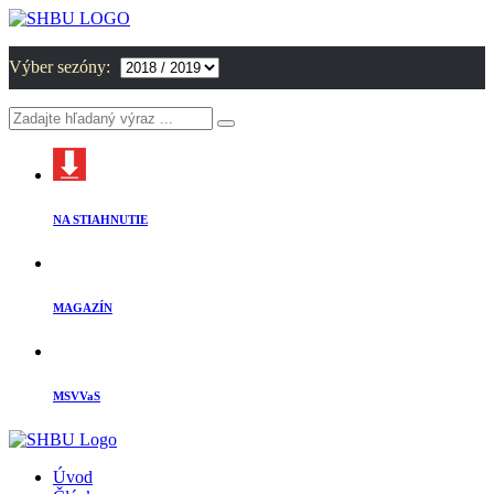
Výber sezóny:
NA STIAHNUTIE
MAGAZÍN
MSVVaS
Úvod