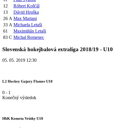
12
Róbert Košťál
13
Dávid Hruška
26
A
Max Mariani
33
A
Michaela Letaši
61
Maximilián Letaši
83
C
Michal Remenec
Slovenská hokejbalová extraliga 2018/19 - U10
05. 05. 2019 12:30
L2 Hockey Gajary Flames U10
0
-
1
Konečný výsledok
HbK Kometa Vrútky U10