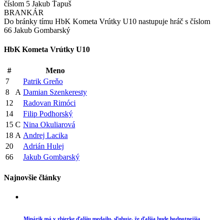
číslom 5 Jakub Ťapuš
BRANKÁR
Do bránky tímu HbK Kometa Vrútky U10 nastupuje hráč s číslom
66 Jakub Gombarský
HbK Kometa Vrútky U10
#
Meno
7
Patrik Greňo
8
A
Damian Szenkeresty
12
Radovan Rimóci
14
Filip Podhorský
15
C
Nina Okuliarová
18
A
Andrej Lacika
20
Adrián Hulej
66
Jakub Gombarský
Najnovšie články
Minárik má v zbierke ďalšiu medailu, sľubuje, že ďalšia bude hodnotnejšia