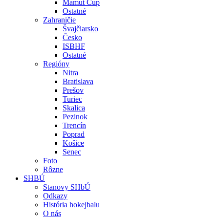
Mamut Cup
Ostatné
Zahraničie
Švajčiarsko
Česko
ISBHF
Ostatné
Regióny
Nitra
Bratislava
Prešov
Turiec
Skalica
Pezinok
Trencín
Poprad
Košice
Senec
Foto
Rôzne
SHBÚ
Stanovy SHbÚ
Odkazy
História hokejbalu
O nás