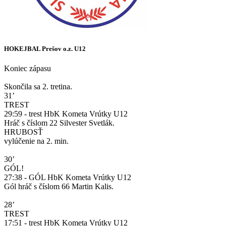
HOKEJBAL Prešov o.z. U12
Koniec zápasu
Skončila sa 2. tretina.
31’
TREST
29:59 - trest HbK Kometa Vrútky U12
Hráč s číslom 22 Silvester Svetlák.
HRUBOSŤ
vylúčenie na 2. min.
30’
GÓL!
27:38 - GÓL HbK Kometa Vrútky U12
Gól hráč s číslom 66 Martin Kalis.
28’
TREST
17:51 - trest HbK Kometa Vrútky U12