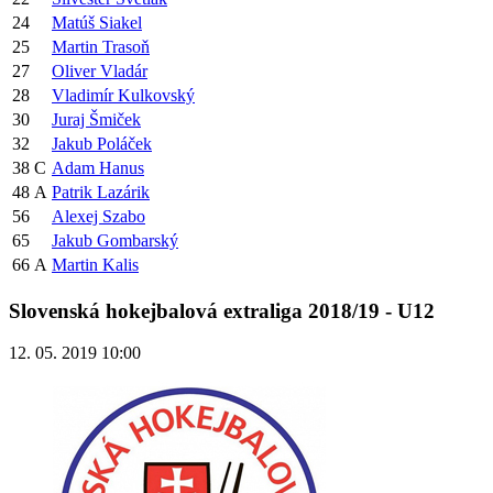
24
Matúš Siakel
25
Martin Trasoň
27
Oliver Vladár
28
Vladimír Kulkovský
30
Juraj Šmiček
32
Jakub Poláček
38
C
Adam Hanus
48
A
Patrik Lazárik
56
Alexej Szabo
65
Jakub Gombarský
66
A
Martin Kalis
Slovenská hokejbalová extraliga 2018/19 - U12
12. 05. 2019 10:00