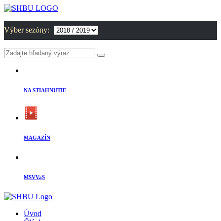
Výber sezóny:
NA STIAHNUTIE
MAGAZÍN
MSVVaS
Úvod