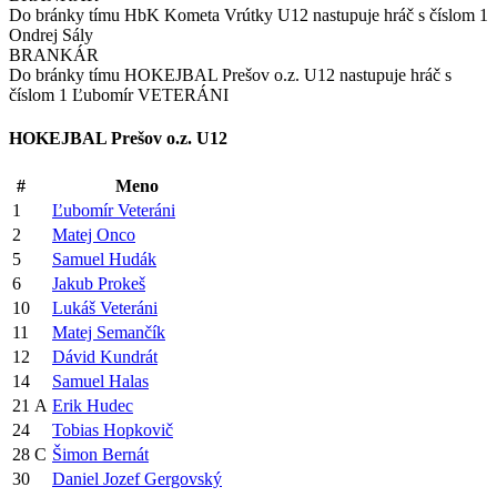
Do bránky tímu HbK Kometa Vrútky U12 nastupuje hráč s číslom 1
Ondrej Sály
BRANKÁR
Do bránky tímu HOKEJBAL Prešov o.z. U12 nastupuje hráč s
číslom 1 Ľubomír VETERÁNI
HOKEJBAL Prešov o.z. U12
#
Meno
1
Ľubomír Veteráni
2
Matej Onco
5
Samuel Hudák
6
Jakub Prokeš
10
Lukáš Veteráni
11
Matej Semančík
12
Dávid Kundrát
14
Samuel Halas
21
A
Erik Hudec
24
Tobias Hopkovič
28
C
Šimon Bernát
30
Daniel Jozef Gergovský