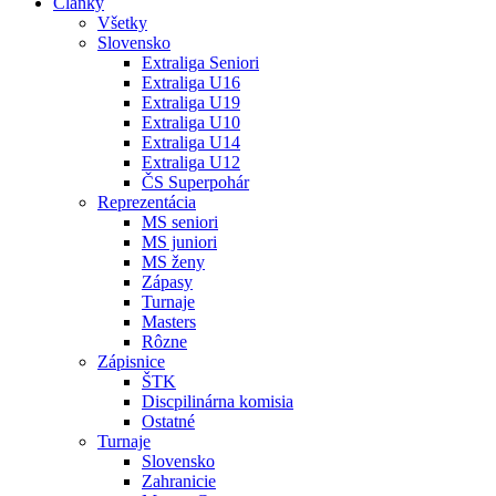
Články
Všetky
Slovensko
Extraliga Seniori
Extraliga U16
Extraliga U19
Extraliga U10
Extraliga U14
Extraliga U12
ČS Superpohár
Reprezentácia
MS seniori
MS juniori
MS ženy
Zápasy
Turnaje
Masters
Rôzne
Zápisnice
ŠTK
Discpilinárna komisia
Ostatné
Turnaje
Slovensko
Zahranicie