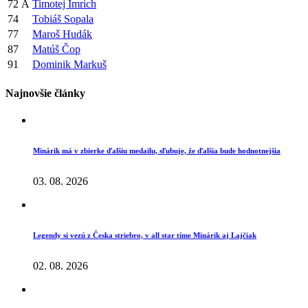
72
A
Timotej Imrich
74
Tobiáš Sopala
77
Maroš Hudák
87
Matúš Čop
91
Dominik Markuš
Najnovšie články
Minárik má v zbierke ďalšiu medailu, sľubuje, že ďalšia bude hodnotnejšia
03. 08. 2026
Legendy si vezú z Česka striebro, v all star tíme Minárik aj Lajčiak
02. 08. 2026