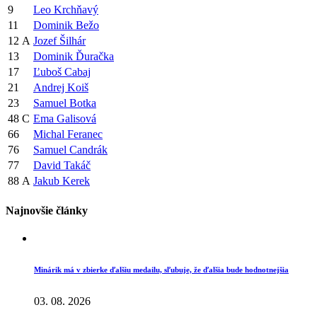
9
Leo Krchňavý
11
Dominik Bežo
12
A
Jozef Šilhár
13
Dominik Ďuračka
17
Ľuboš Cabaj
21
Andrej Koiš
23
Samuel Botka
48
C
Ema Galisová
66
Michal Feranec
76
Samuel Candrák
77
David Takáč
88
A
Jakub Kerek
Najnovšie články
Minárik má v zbierke ďalšiu medailu, sľubuje, že ďalšia bude hodnotnejšia
03. 08. 2026