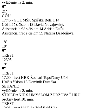
vylúčenie na 2. min.
21’
GÓL!
17:46 - GÓL MŠK Spišská Belá U14
Gól hráč s číslom 13 Dávid Novajovský.
Asistencia hráč s číslom 14 Adrián Duľa.
Asistencia hráč s číslom 55 Natália Džadoňová.
18’
18’
TREST
12395
18’
TREST
17:00 - trest HBK Žochári Topoľčany U14
Hráč s číslom 13 Dominik Ďuračka.
SEKANIE
vylúčenie na 2. min.
STRIEDANIE S ÚMYSLOM ZDRŽOVAŤ HRU
osobný trest 10. min.
TREST
13:06 - trest MŠK Spišská Belá U14