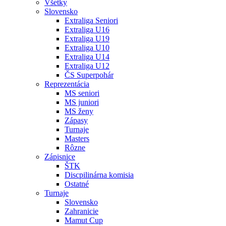
Všetky
Slovensko
Extraliga Seniori
Extraliga U16
Extraliga U19
Extraliga U10
Extraliga U14
Extraliga U12
ČS Superpohár
Reprezentácia
MS seniori
MS juniori
MS ženy
Zápasy
Turnaje
Masters
Rôzne
Zápisnice
ŠTK
Discpilinárna komisia
Ostatné
Turnaje
Slovensko
Zahranicie
Mamut Cup