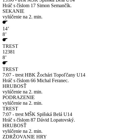
Hráč s číslom 17 Simon Semančík.
SEKANIE
vylúčenie na 2. min.
14’
8’
TREST
12381
8’
TREST
7:07 - trest HBK Žochári Topoľčany U14
Hráč s číslom 66 Michal Feranec.
HRUBOSŤ
vylúčenie na 2. min.
PODRAZENIE
vylúčenie na 2. min.
TREST
7:07 - trest MŠK Spišská Belá U14
Hráč s číslom 87 Dávid Lopatovský.
HRUBOSŤ
vylúčenie na 2. min.
ZDRŽOVANIE HRY