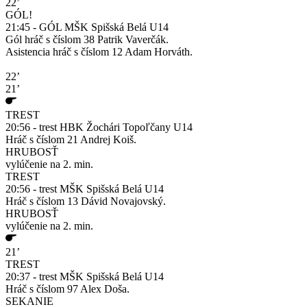
22’
GÓL!
21:45 - GÓL MŠK Spišská Belá U14
Gól hráč s číslom 38 Patrik Vaverčák.
Asistencia hráč s číslom 12 Adam Horváth.
22’
21’
TREST
20:56 - trest HBK Žochári Topoľčany U14
Hráč s číslom 21 Andrej Koiš.
HRUBOSŤ
vylúčenie na 2. min.
TREST
20:56 - trest MŠK Spišská Belá U14
Hráč s číslom 13 Dávid Novajovský.
HRUBOSŤ
vylúčenie na 2. min.
21’
TREST
20:37 - trest MŠK Spišská Belá U14
Hráč s číslom 97 Alex Doša.
SEKANIE