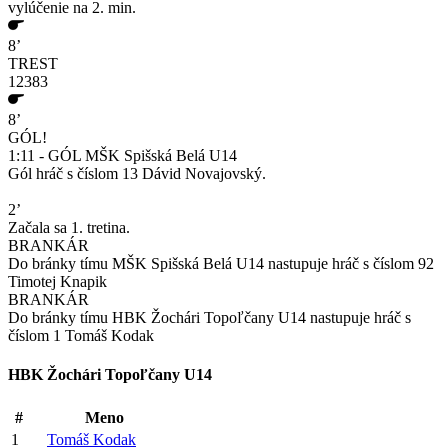
vylúčenie na 2. min.
8’
TREST
12383
8’
GÓL!
1:11 - GÓL MŠK Spišská Belá U14
Gól hráč s číslom 13 Dávid Novajovský.
2’
Začala sa 1. tretina.
BRANKÁR
Do bránky tímu MŠK Spišská Belá U14 nastupuje hráč s číslom 92
Timotej Knapik
BRANKÁR
Do bránky tímu HBK Žochári Topoľčany U14 nastupuje hráč s
číslom 1 Tomáš Kodak
HBK Žochári Topoľčany U14
#
Meno
1
Tomáš Kodak