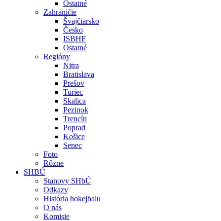
Ostatné
Zahraničie
Švajčiarsko
Česko
ISBHF
Ostatné
Regióny
Nitra
Bratislava
Prešov
Turiec
Skalica
Pezinok
Trencín
Poprad
Košice
Senec
Foto
Rôzne
SHBÚ
Stanovy SHbÚ
Odkazy
História hokejbalu
O nás
Komisie