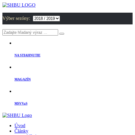
Výber sezóny:
NA STIAHNUTIE
MAGAZÍN
MSVVaS
Úvod
Články