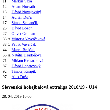
11
Markus Saxa
12
Adam Horváth
13
Dávid Novajovský
14
Adrián Duľa
17
Simon Semančík
25
Dávid Božoň
27
Oliver Groman
33
A
Viktoria Vaverčáková
38
C
Patrik Vaverčák
44
Marek Brejčák
55
A
Natália Džadoňová
71
Miriam Kvasnaková
87
Dávid Lopatovský
92
Timotej Knapik
97
Alex Doša
Slovenská hokejbalová extraliga 2018/19 - U14
28. 04. 2019 16:00