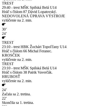
TREST
29:40 - trest MŠK Spišská Belá U14
Hráč s číslom 87 Dávid Lopatovský.
NEDOVOLENÁ ÚPRAVA VÝSTROJE
vylúčenie na 2. min.
30’
24’
TREST
23:10 - trest HBK Žochári Topoľčany U14
Hráč s číslom 66 Michal Feranec.
KROSČEK
vylúčenie na 2. min.
TREST
23:10 - trest MŠK Spišská Belá U14
Hráč s číslom 38 Patrik Vaverčák.
HRUBOSŤ
vylúčenie na 2. min.
24’
Začala sa 2. tretina.
22’
Skončila sa 1. tretina.