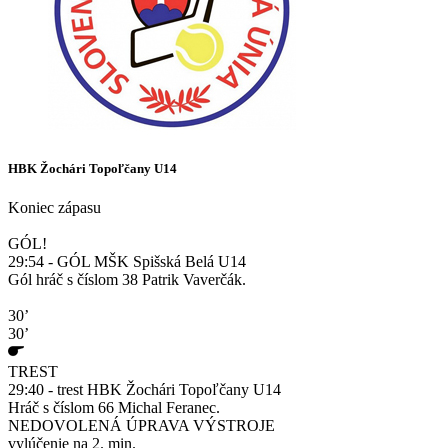
HBK Žochári Topoľčany U14
Koniec zápasu
GÓL!
29:54 - GÓL MŠK Spišská Belá U14
Gól hráč s číslom 38 Patrik Vaverčák.
30’
30’
TREST
29:40 - trest HBK Žochári Topoľčany U14
Hráč s číslom 66 Michal Feranec.
NEDOVOLENÁ ÚPRAVA VÝSTROJE
vylúčenie na 2. min.