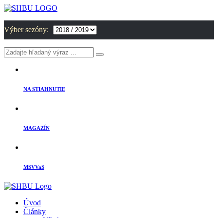
Výber sezóny:
NA STIAHNUTIE
MAGAZÍN
MSVVaS
Úvod
Články