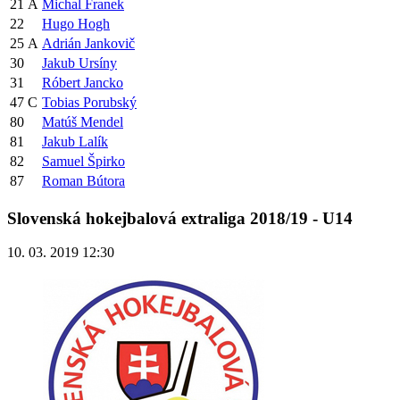
21
A
Michal Franek
22
Hugo Hogh
25
A
Adrián Jankovič
30
Jakub Ursíny
31
Róbert Jancko
47
C
Tobias Porubský
80
Matúš Mendel
81
Jakub Lalík
82
Samuel Špirko
87
Roman Bútora
Slovenská hokejbalová extraliga 2018/19 - U14
10. 03. 2019 12:30