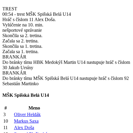
TREST
00:54 - trest MŠK Spišská Belá U14
Hráč s číslom 11 Alex Doša.
Vylúčenie na 10. min.
nešportové správanie
Skončila sa 2. tretina.
Začala sa 2. tretina.
Skončila sa 1. tretina.
Začala sa 1. tretina.
BRANKÁR
Do bránky tímu HBK Medokýš Martin U14 nastupuje hráč s číslom
30 Jakub Ursíny
BRANKÁR
Do bránky tímu MŠK Spišská Belá U14 nastupuje hráč s číslom 92
Sebastián Martinko
MŠK Spišská Belá U14
#
Meno
3
Oliver Heldák
10
Markus Saxa
11
Alex Doša