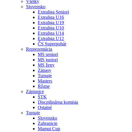
Všetky
Slovensko
Extraliga Seniori
Extraliga U16
Extraliga U19
Extraliga U10
Extraliga U14
Extraliga U12
ČS Superpohár
Reprezentácia
MS seniori
MS juniori
MS ženy
Zápasy
Turnaje
Masters
Rôzne
Zápisnice
ŠTK
Discpilinárna komisia
Ostatné
Turnaje
Slovensko
Zahranicie
Mamut Cup