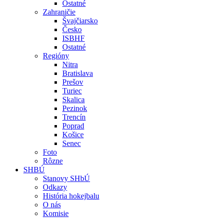
Ostatné
Zahraničie
Švajčiarsko
Česko
ISBHF
Ostatné
Regióny
Nitra
Bratislava
Prešov
Turiec
Skalica
Pezinok
Trencín
Poprad
Košice
Senec
Foto
Rôzne
SHBÚ
Stanovy SHbÚ
Odkazy
História hokejbalu
O nás
Komisie