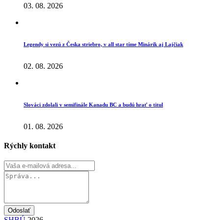
03. 08. 2026
Legendy si vezú z Česka striebro, v all star tíme Minárik aj Lajčiak
02. 08. 2026
Slováci zdolali v semifinále Kanadu BC a budú hrať o titul
01. 08. 2026
Rýchly kontakt
Odoslať
SHBÚ
2026