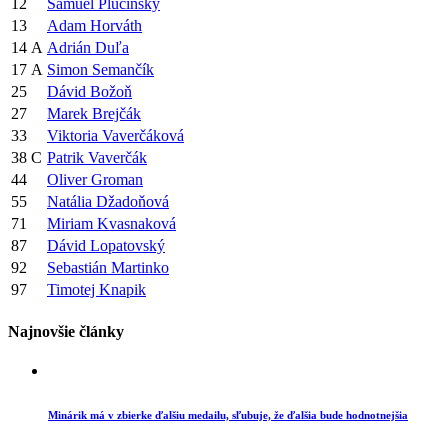
12
Samuel Plučinský
13
Adam Horváth
14
A
Adrián Duľa
17
A
Simon Semančík
25
Dávid Božoň
27
Marek Brejčák
33
Viktoria Vaverčáková
38
C
Patrik Vaverčák
44
Oliver Groman
55
Natália Džadoňová
71
Miriam Kvasnaková
87
Dávid Lopatovský
92
Sebastián Martinko
97
Timotej Knapik
Najnovšie články
Minárik má v zbierke ďalšiu medailu, sľubuje, že ďalšia bude hodnotnejšia