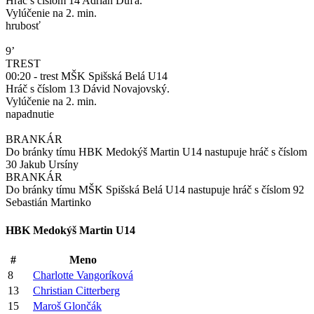
Hráč s číslom 14 Adrián Duľa.
Vylúčenie na 2. min.
hrubosť
9’
TREST
00:20 - trest MŠK Spišská Belá U14
Hráč s číslom 13 Dávid Novajovský.
Vylúčenie na 2. min.
napadnutie
BRANKÁR
Do bránky tímu HBK Medokýš Martin U14 nastupuje hráč s číslom
30 Jakub Ursíny
BRANKÁR
Do bránky tímu MŠK Spišská Belá U14 nastupuje hráč s číslom 92
Sebastián Martinko
HBK Medokýš Martin U14
#
Meno
8
Charlotte Vangoríková
13
Christian Citterberg
15
Maroš Glončák