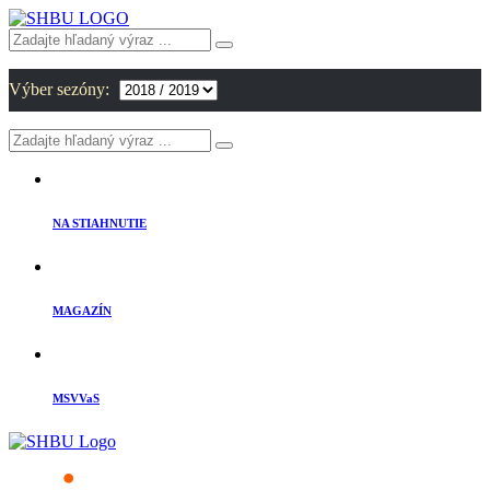
Výber sezóny:
NA STIAHNUTIE
MAGAZÍN
MSVVaS