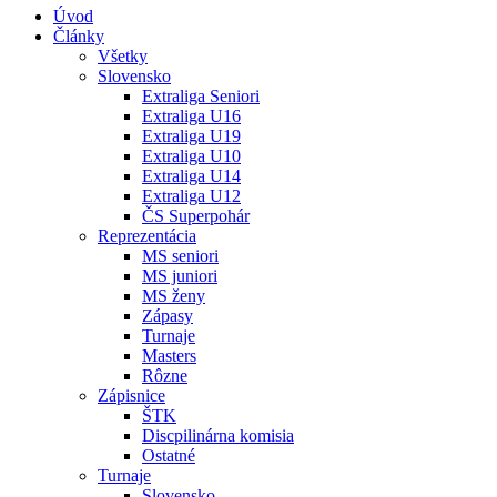
Úvod
Články
Všetky
Slovensko
Extraliga Seniori
Extraliga U16
Extraliga U19
Extraliga U10
Extraliga U14
Extraliga U12
ČS Superpohár
Reprezentácia
MS seniori
MS juniori
MS ženy
Zápasy
Turnaje
Masters
Rôzne
Zápisnice
ŠTK
Discpilinárna komisia
Ostatné
Turnaje
Slovensko