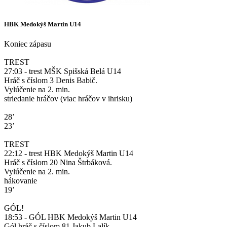
HBK Medokýš Martin U14
Koniec zápasu
TREST
27:03 - trest MŠK Spišská Belá U14
Hráč s číslom 3 Denis Babič.
Vylúčenie na 2. min.
striedanie hráčov (viac hráčov v ihrisku)
28’
23’
TREST
22:12 - trest HBK Medokýš Martin U14
Hráč s číslom 20 Nina Štrbáková.
Vylúčenie na 2. min.
hákovanie
19’
GÓL!
18:53 - GÓL HBK Medokýš Martin U14
Gól hráč s číslom 81 Jakub Lalík.