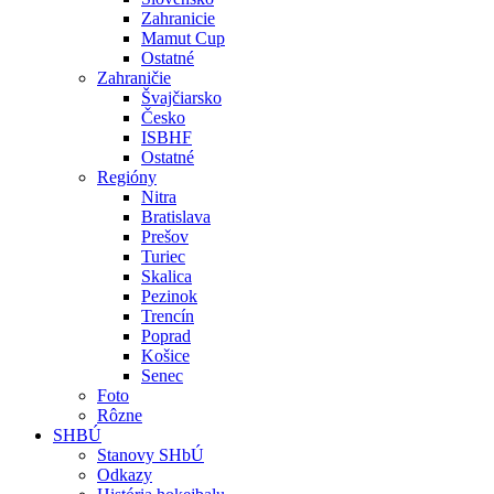
Zahranicie
Mamut Cup
Ostatné
Zahraničie
Švajčiarsko
Česko
ISBHF
Ostatné
Regióny
Nitra
Bratislava
Prešov
Turiec
Skalica
Pezinok
Trencín
Poprad
Košice
Senec
Foto
Rôzne
SHBÚ
Stanovy SHbÚ
Odkazy