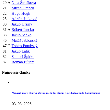
20
A
Nina Štrbáková
21
Michal Franek
22
Hugo Hogh
25
Adrián Jankovič
30
Jakub Ursíny
31
A
Róbert Jancko
38
Jakub Senko
46
Matúš Jablonský
47
C
Tobias Porubský
81
Jakub Lalík
82
Samuel Špirko
87
Roman Bútora
Najnovšie články
Minárik má v zbierke ďalšiu medailu, sľubuje, že ďalšia bude hodnotnejšia
03. 08. 2026