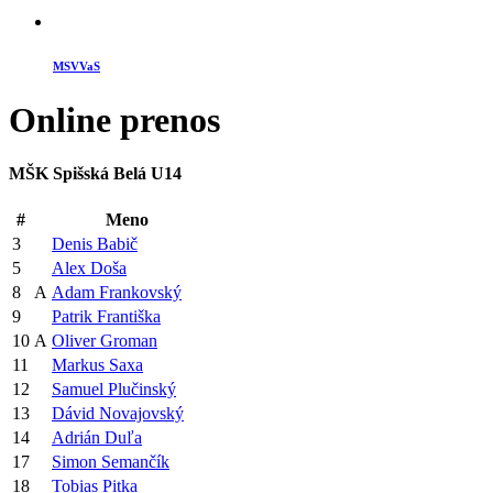
MSVVaS
Online
prenos
MŠK Spišská Belá U14
#
Meno
3
Denis Babič
5
Alex Doša
8
A
Adam Frankovský
9
Patrik Františka
10
A
Oliver Groman
11
Markus Saxa
12
Samuel Plučinský
13
Dávid Novajovský
14
Adrián Duľa
17
Simon Semančík
18
Tobias Pitka