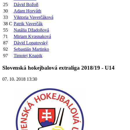
25
Dávid Božoň
30
Adam Horváth
33
Viktoria Vaverčáková
38
C
Patrik Vaverčák
55
Natália Džadoňová
71
Miriam Kvasnaková
87
Dávid Lopatovský
92
Sebastián Martinko
97
Timotej Knapik
Slovenská hokejbalová extraliga 2018/19 - U14
07. 10. 2018 13:30