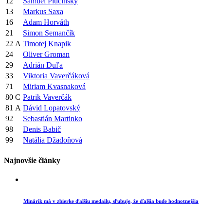
12
Samuel Plučinský
13
Markus Saxa
16
Adam Horváth
21
Simon Semančík
22
A
Timotej Knapik
24
Oliver Groman
29
Adrián Duľa
33
Viktoria Vaverčáková
71
Miriam Kvasnaková
80
C
Patrik Vaverčák
81
A
Dávid Lopatovský
92
Sebastián Martinko
98
Denis Babič
99
Natália Džadoňová
Najnovšie články
Minárik má v zbierke ďalšiu medailu, sľubuje, že ďalšia bude hodnotnejšia