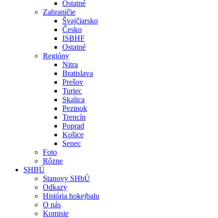
Ostatné
Zahraničie
Švajčiarsko
Česko
ISBHF
Ostatné
Regióny
Nitra
Bratislava
Prešov
Turiec
Skalica
Pezinok
Trencín
Poprad
Košice
Senec
Foto
Rôzne
SHBÚ
Stanovy SHbÚ
Odkazy
História hokejbalu
O nás
Komisie