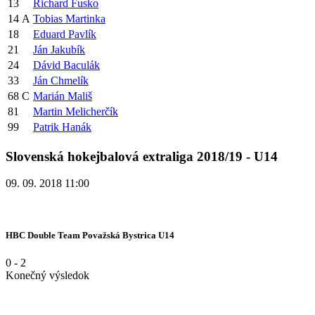
13
Richard Fusko
14
A
Tobias Martinka
18
Eduard Pavlík
21
Ján Jakubík
24
Dávid Baculák
33
Ján Chmelík
68
C
Marián Mališ
81
Martin Melicherčík
99
Patrik Hanák
Slovenská hokejbalová extraliga 2018/19 - U14
09. 09. 2018 11:00
HBC Double Team Považská Bystrica U14
0
-
2
Konečný výsledok