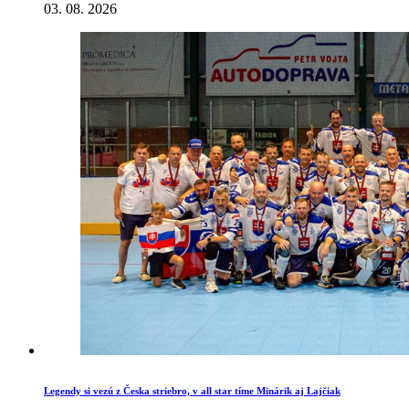
03. 08. 2026
Legendy si vezú z Česka striebro, v all star tíme Minárik aj Lajčiak