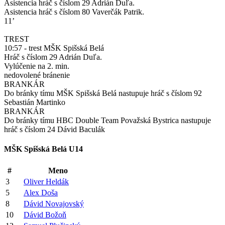
Asistencia hráč s číslom 29 Adrián Duľa.
Asistencia hráč s číslom 80 Vaverčák Patrik.
11’
TREST
10:57 - trest MŠK Spišská Belá
Hráč s číslom 29 Adrián Duľa.
Vylúčenie na 2. min.
nedovolené bránenie
BRANKÁR
Do bránky tímu MŠK Spišská Belá nastupuje hráč s číslom 92
Sebastián Martinko
BRANKÁR
Do bránky tímu HBC Double Team Považská Bystrica nastupuje
hráč s číslom 24 Dávid Baculák
MŠK Spišská Belá U14
#
Meno
3
Oliver Heldák
5
Alex Doša
8
Dávid Novajovský
10
Dávid Božoň