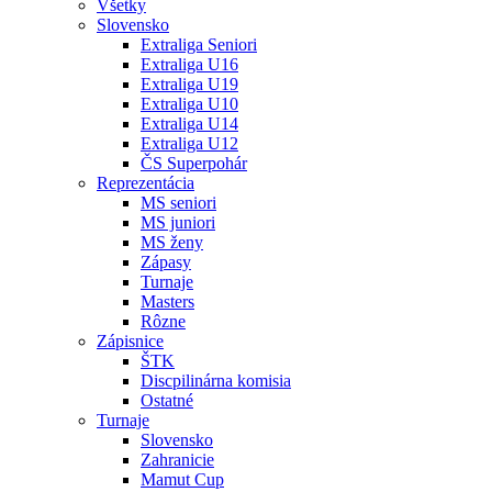
Všetky
Slovensko
Extraliga Seniori
Extraliga U16
Extraliga U19
Extraliga U10
Extraliga U14
Extraliga U12
ČS Superpohár
Reprezentácia
MS seniori
MS juniori
MS ženy
Zápasy
Turnaje
Masters
Rôzne
Zápisnice
ŠTK
Discpilinárna komisia
Ostatné
Turnaje
Slovensko
Zahranicie
Mamut Cup