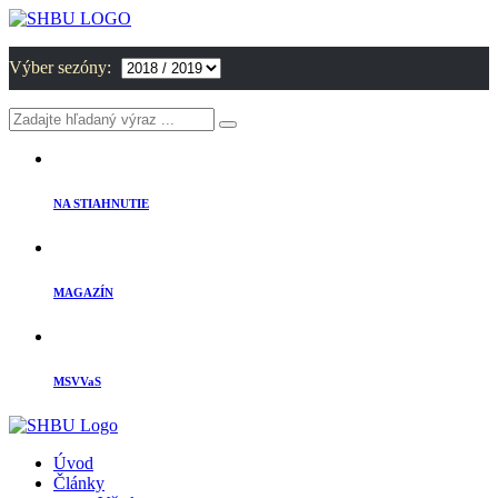
Výber sezóny:
NA STIAHNUTIE
MAGAZÍN
MSVVaS
Úvod
Články