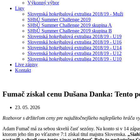
Výkonný výbor
Ligy
Slovenská hokejbalová extraliga 2018/19 - Muži
SHbÚ Summer Challenge 2019
SHbÚ Summer Challenge 2019 skupina A
SHbÚ Summer Challenge 2019 skupina B
Slovenská hokejbalová extraliga 2018/19 - U19
Slovenská hokejbalová extraliga 2018/19 - U16
Slovenská hokejbalová extraliga 2018/19 - U14
Slovenská hokejbalová extraliga 2018/19 - U12
Slovenská hokejbalová extraliga 2018/19 - U10
Live zápisy
Kontakt
Fumač získal cenu Dušana Danka: Tento po
23. 05. 2026
Rozhovor s držiteľom ceny pre najužitočnejšieho najlepšieho hráč
Adam Fumač má za sebou skvelú časť sezóny. Na konto si v 14 zápaso
ktorom jeho tím po víťazstve 7:1 získal titul majstra Slovenska.
„Siah
nastavili a chceli sme tento zápas zvládnuť. Bolo to neskutočne ťaž