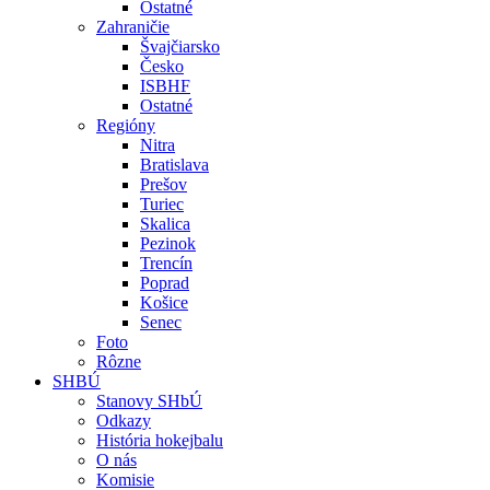
Ostatné
Zahraničie
Švajčiarsko
Česko
ISBHF
Ostatné
Regióny
Nitra
Bratislava
Prešov
Turiec
Skalica
Pezinok
Trencín
Poprad
Košice
Senec
Foto
Rôzne
SHBÚ
Stanovy SHbÚ
Odkazy
História hokejbalu
O nás
Komisie