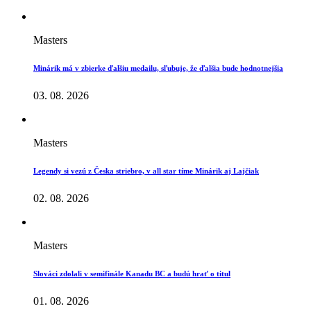
Masters
Minárik má v zbierke ďalšiu medailu, sľubuje, že ďalšia bude hodnotnejšia
03. 08. 2026
Masters
Legendy si vezú z Česka striebro, v all star tíme Minárik aj Lajčiak
02. 08. 2026
Masters
Slováci zdolali v semifinále Kanadu BC a budú hrať o titul
01. 08. 2026