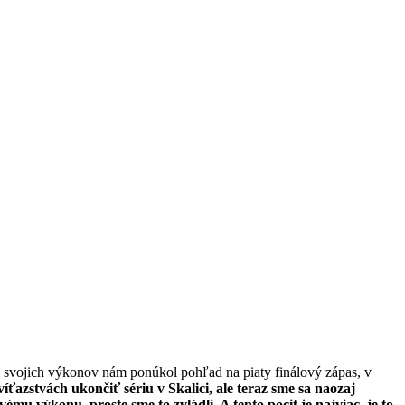
m svojich výkonov nám ponúkol pohľad na piaty finálový zápas, v
íťazstvách ukončiť sériu v Skalici, ale teraz sme sa naozaj
vému výkonu, proste sme to zvládli. A tento pocit je najviac, je to