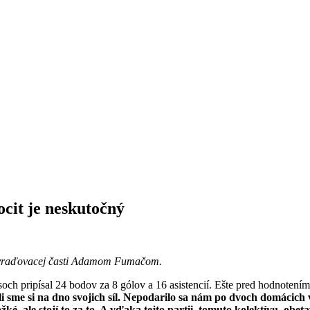
cit je neskutočný
a vyraďovacej časti Adamom Fumačom.
ch pripísal 24 bodov za 8 gólov a 16 asistencií. Ešte pred hodnotení
li sme si na dno svojich síl. Nepodarilo sa nám po dvoch domácich v
ké, ale stojí to za to. A vďaka tejto partii, tomuto kolektívu, obeta