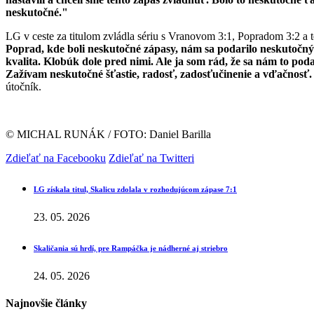
neskutočné."
LG v ceste za titulom zvládla sériu s Vranovom 3:1, Popradom 3:2 a 
Poprad, kde boli neskutočné zápasy, nám sa podarilo neskutočným
kvalita. Klobúk dole pred nimi. Ale ja som rád, že sa nám to pod
Zažívam neskutočné šťastie, radosť, zadosťučinenie a vďačnosť. A
útočník.
© MICHAL RUNÁK / FOTO: Daniel Barilla
Zdieľať na Facebooku
Zdieľať na Twitteri
LG získala titul, Skalicu zdolala v rozhodujúcom zápase 7:1
23. 05. 2026
Skaličania sú hrdí, pre Rampáčka je nádherné aj striebro
24. 05. 2026
Najnovšie články