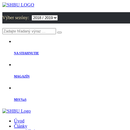
Výber sezóny:
NA STIAHNUTIE
MAGAZÍN
MSVVaS
Úvod
Články