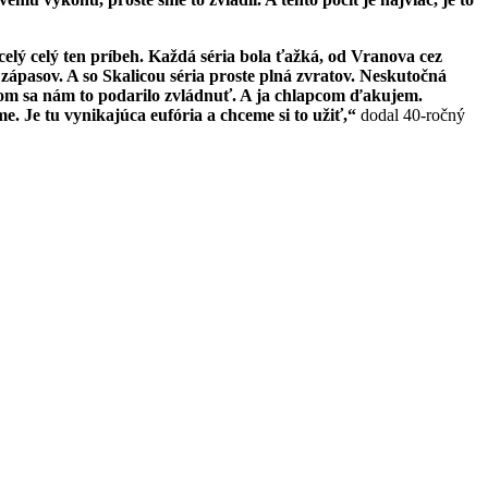
elý celý ten príbeh. Každá séria bola ťažká, od Vranova cez
zápasov. A so Skalicou séria proste plná zvratov. Neskutočná
konom sa nám to podarilo zvládnuť. A ja chlapcom ďakujem.
. Je tu vynikajúca eufória a chceme si to užiť,“
dodal 40-ročný