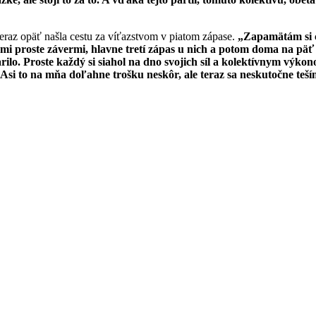
teraz opäť našla cestu za víťazstvom v piatom zápase.
„Zapamätám si c
i proste závermi, hlavne tretí zápas u nich a potom doma na päť 
arilo. Proste každý si siahol na dno svojich síl a kolektívnym vý
si to na mňa doľahne trošku neskôr, ale teraz sa neskutočne tešíme