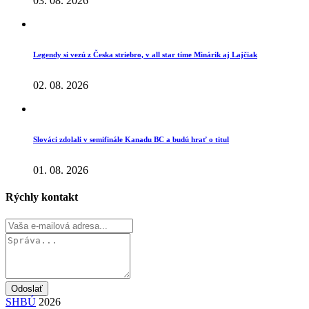
03. 08. 2026
Legendy si vezú z Česka striebro, v all star tíme Minárik aj Lajčiak
02. 08. 2026
Slováci zdolali v semifinále Kanadu BC a budú hrať o titul
01. 08. 2026
Rýchly kontakt
Odoslať
SHBÚ
2026