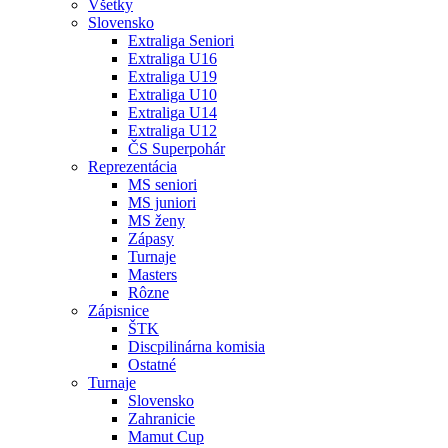
Všetky
Slovensko
Extraliga Seniori
Extraliga U16
Extraliga U19
Extraliga U10
Extraliga U14
Extraliga U12
ČS Superpohár
Reprezentácia
MS seniori
MS juniori
MS ženy
Zápasy
Turnaje
Masters
Rôzne
Zápisnice
ŠTK
Discpilinárna komisia
Ostatné
Turnaje
Slovensko
Zahranicie
Mamut Cup