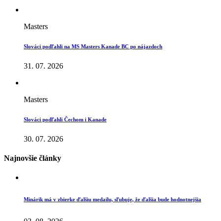
Masters
Slováci podľahli na MS Masters Kanade BC po nájazdoch
31. 07. 2026
Masters
Slováci podľahli Čechom i Kanade
30. 07. 2026
Najnovšie články
Minárik má v zbierke ďalšiu medailu, sľubuje, že ďalšia bude hodnotnejšia