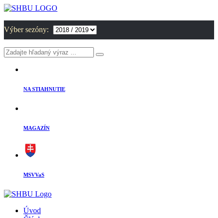
Výber sezóny:
NA STIAHNUTIE
MAGAZÍN
MSVVaS
Úvod