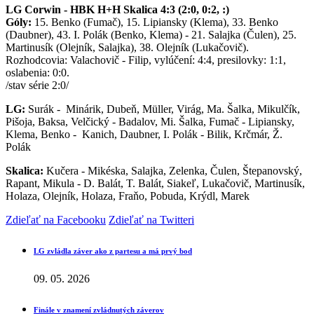
LG Corwin - HBK H+H Skalica 4:3 (2:0, 0:2, :)
Góly:
15. Benko (Fumač), 15. Lipiansky (Klema), 33. Benko
(Daubner), 43. I. Polák (Benko, Klema) - 21. Salajka (Čulen), 25.
Martinusík (Olejník, Salajka), 38. Olejník (Lukačovič).
Rozhodcovia: Valachovič - Filip, vylúčení: 4:4, presilovky: 1:1,
oslabenia: 0:0.
/stav série 2:0/
LG:
Surák - Minárik, Dubeň, Müller, Virág, Ma. Šalka, Mikulčík,
Pišoja, Baksa, Velčický - Badalov, Mi. Šalka, Fumač - Lipiansky,
Klema, Benko - Kanich, Daubner, I. Polák - Bilik, Krčmár, Ž.
Polák
Skalica:
Kučera - Mikéska, Salajka, Zelenka, Čulen, Štepanovský,
Rapant, Mikula - D. Balát, T. Balát, Siakeľ, Lukačovič, Martinusík,
Holaza, Olejník, Holaza, Fraňo, Pobuda, Krýdl, Marek
Zdieľať na Facebooku
Zdieľať na Twitteri
LG zvládla záver ako z partesu a má prvý bod
09. 05. 2026
Finále v znamení zvládnutých záverov