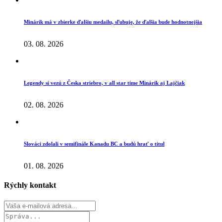
Minárik má v zbierke ďalšiu medailu, sľubuje, že ďalšia bude hodnotnejšia
03. 08. 2026
Legendy si vezú z Česka striebro, v all star tíme Minárik aj Lajčiak
02. 08. 2026
Slováci zdolali v semifinále Kanadu BC a budú hrať o titul
01. 08. 2026
Rýchly kontakt