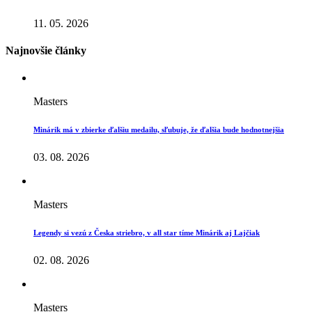
11. 05. 2026
Najnovšie články
Masters
Minárik má v zbierke ďalšiu medailu, sľubuje, že ďalšia bude hodnotnejšia
03. 08. 2026
Masters
Legendy si vezú z Česka striebro, v all star tíme Minárik aj Lajčiak
02. 08. 2026
Masters