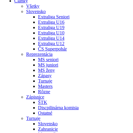
Články
Všetky
Slovensko
Extraliga Seniori
Extraliga U16
Extraliga U19
Extraliga U10
Extraliga U14
Extraliga U12
ČS Superpohár
Reprezentácia
MS seniori
MS juniori
MS ženy
Zápasy
Turnaje
Masters
Rôzne
Zápisnice
ŠTK
Discpilinárna komisia
Ostatné
Turnaje
Slovensko
Zahranicie