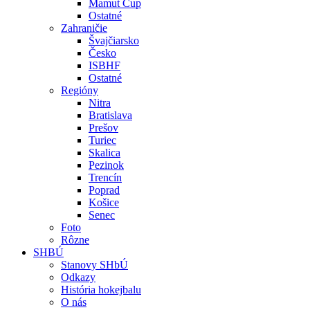
Mamut Cup
Ostatné
Zahraničie
Švajčiarsko
Česko
ISBHF
Ostatné
Regióny
Nitra
Bratislava
Prešov
Turiec
Skalica
Pezinok
Trencín
Poprad
Košice
Senec
Foto
Rôzne
SHBÚ
Stanovy SHbÚ
Odkazy
História hokejbalu
O nás